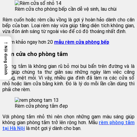
Rèm cửa cho phòng bếp cần dễ vệ sinh, lau chùi
Rèm cuốn hoặc rèm cầu vồng là gợi ý hoàn hảo dành cho căn
bếp của bạn. Loại rèm này vừa giúp tăng diện tích không gian,
vừa đón ánh sáng từ ngoài vào để có độ thoáng nhất định.
→
Tham khảo ngay hơn 20
mẫu rèm cửa phòng bếp
Nội dung chính
Rèm cửa cho phòng tắm
Phòng tắm là không gian rũ bỏ mọi bụi bẩn trên đường và là
nơi giúp chúng ta thư giãn sau những ngày làm việc căng
thẳng, mệt mỏi. Vì vậy, nhiều gia đình đã làm ra các cửa sổ
nhỏ hoặc làm cửa bằng kính. Đó là lý do mỗi lần cần dùng thì
phải che rèm.
Rèm cửa phòng tắm đẹp
Với phòng tắm nhỏ thì nên chọn những gam màu sáng giúp
không gian phòng tắm trở lên rộng hơn. Mẫu
rèm phòng tắm
tại Hà Nội
là một gợi ý dành cho bạn.