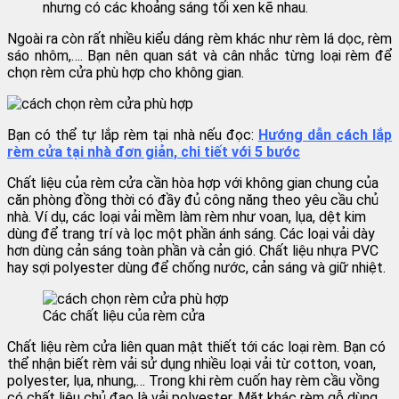
nhưng có các khoảng sáng tối xen kẽ nhau.
Ngoài ra còn rất nhiều kiểu dáng rèm khác như rèm lá dọc, rèm
sáo nhôm,…. Bạn nên quan sát và cân nhắc từng loại rèm để
chọn rèm cửa phù hợp cho không gian.
Bạn có thể tự lắp rèm tại nhà nếu đọc:
Hướng dẫn cách lắp
rèm cửa tại nhà đơn giản, chi tiết với 5 bước
Chất liệu của rèm cửa cần hòa hợp với không gian chung của
căn phòng đồng thời có đầy đủ công năng theo yêu cầu chủ
nhà. Ví dụ, các loại vải mềm làm rèm như voan, lụa, dệt kim
dùng để trang trí và lọc một phần ánh sáng. Các loại vải dày
hơn dùng cản sáng toàn phần và cản gió. Chất liệu nhựa PVC
hay sợi polyester dùng để chống nước, cản sáng và giữ nhiệt.
Các chất liệu của rèm cửa
Chất liệu rèm cửa liên quan mật thiết tới các loại rèm. Bạn có
thể nhận biết rèm vải sử dụng nhiều loại vải từ cotton, voan,
polyester, lụa, nhung,… Trong khi rèm cuốn hay rèm cầu vồng
có chất liệu chủ đạo là vải polyester. Mặt khác rèm gỗ dùng