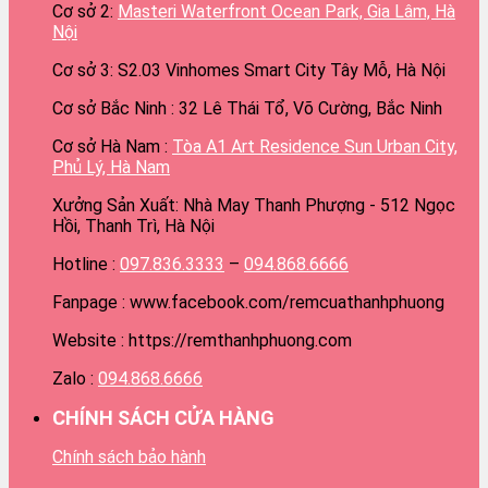
Cơ sở 2:
Masteri Waterfront Ocean Park, Gia Lâm, Hà
Nội
Cơ sở 3: S2.03 Vinhomes Smart City Tây Mỗ, Hà Nội
Cơ sở Bắc Ninh : 32 Lê Thái Tổ, Võ Cường, Bắc Ninh
Cơ sở Hà Nam :
Tòa A1 Art Residence Sun Urban City,
Phủ Lý, Hà Nam
Xưởng Sản Xuất: Nhà May Thanh Phượng - 512 Ngọc
Hồi, Thanh Trì, Hà Nội
Hotline :
097.836.3333
–
094.868.6666
Fanpage : www.facebook.com/remcuathanhphuong
Website : https://remthanhphuong.com
Zalo :
094.868.6666
CHÍNH SÁCH CỬA HÀNG
Chính sách bảo hành