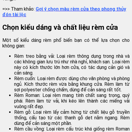
=>> Tham khảo:
Gợi ý chọn màu rèm cửa theo phong thủy
đón tài lộc
Chọn kiểu dáng và chất liệu rèm cửa
Một số kiểu dáng rèm phổ biến bạn có thể lựa chọn cho
không gian:
Rèm treo bằng vải: Loại rèm thông dụng trong nhà và
các không gian lưu trú như nhà nghỉ, khách sạn. Loại rèm
này có kích thước lớn hơn cửa, có tác dụng cản gió và
cản sáng.
Rèm cuốn: Loại rèm được dùng cho văn phòng và phòng
ngủ. Kích thước rèm vừa bằng khung cửa. Rèm làm từ
sợi polyester chống chấm, dùng để cản sáng rất tốt.
Rèm Roman: Loại rèm mang tính chất sang trọng, quý
phái. Rèm làm từ vải, khi kéo lên thành các miếng vải
vuông rất đẹp.
Rèm gỗ: Loại rèm lấy cảm hứng từ chất liệu gỗ truyền
thống, cấu tạo từ các thanh gỗ dẹt nằm ngang. Rèm
dùng để cản sáng một phần.
Rèm cầu vồng: Loại rèm cấu trúc khá giống rèm Roman