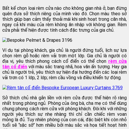
Bất kể chọn loại rèm cửa nào cho không gian nhà ở, bạn đừng
quên đưa sở thích riêng của mình vào đó. Chọn màu theo sở
thích giúp bạn cảm thấy thoải mái khi sinh hoạt trong căn nhà,
ngay cả khi màu của rèm không ăn nhập với không gian. Rèm
cửa phải thể hiện được tính cách đặc trưng của gia chủ.
Ví dụ tại phòng khách, gia chủ là người đứng tuổi, lịch sự lựa
chọn rèm gỗ hoặc rèm vải trơn một lớp. Gia chủ là người có
địa vị, yêu thích phong cách cổ điển có thể chọn
rèm cửa
tân cổ điển
với màu sắc trang nhã, hoa văn ấn tượng. Hay gia
chủ là người trẻ, yêu thích sự hiện đại hướng đến các loại rèm
vải trơn có 1 lớp, 2 lớp; rèm cầu vồng và điều khiển tự động.
Sở thích chủ nhà gắn liền với rèm cửa được thể hiện rõ ràng
nhất trong phòng ngủ. Phòng của ông bà, cha mẹ có thể dùng
chung phong cách rèm cửa với phòng khách. Đôi khi với những
người yêu thích sự nhẹ nhàng thì chỉ cần chiếc rèm voan
mỏng là đủ. Tuy nhiên phòng của con cái, đặc biệt khi còn nhỏ
tuổi sẽ “sặc sỡ” hơn nhiều bởi màu sắc và họa tiết hoạt hình