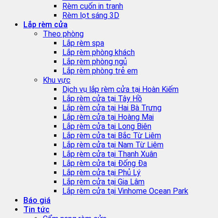
Rèm cuốn in tranh
Rèm lọt sáng 3D
Lắp rèm cửa
Theo phòng
Lắp rèm spa
Lắp rèm phòng khách
Lắp rèm phòng ngủ
Lắp rèm phòng trẻ em
Khu vực
Dịch vụ lắp rèm cửa tại Hoàn Kiếm
Lắp rèm cửa tại Tây Hồ
Lắp rèm cửa tại Hai Bà Trưng
Lắp rèm cửa tại Hoàng Mai
Lắp rèm cửa tại Long Biên
Lắp rèm cửa tại Bắc Từ Liêm
Lắp rèm cửa tại Nam Từ Liêm
Lắp rèm cửa tại Thanh Xuân
Lắp rèm cửa tại Đống Đa
Lắp rèm cửa tại Phủ Lý
Lắp rèm cửa tại Gia Lâm
Lắp rèm cửa tại Vinhome Ocean Park
Báo giá
Tin tức