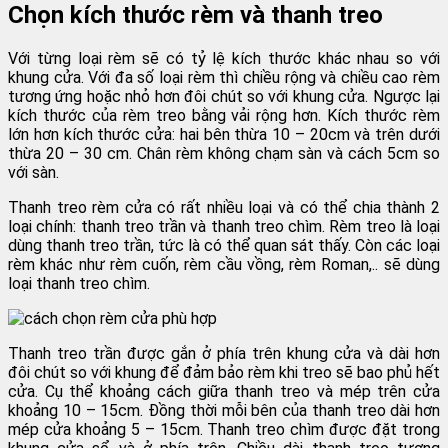
Chọn kích thước rèm và thanh treo
Với từng loại rèm sẽ có tỷ lệ kích thước khác nhau so với
khung cửa. Với đa số loại rèm thì chiều rộng và chiều cao rèm
tương ứng hoặc nhỏ hơn đôi chút so với khung cửa. Ngược lại
kích thước của rèm treo bằng vải rộng hơn. Kích thước rèm
lớn hơn kích thước cửa: hai bên thừa 10 – 20cm và trên dưới
thừa 20 – 30 cm. Chân rèm không chạm sàn và cách 5cm so
với sàn.
Thanh treo rèm cửa có rất nhiều loại và có thể chia thành 2
loại chính: thanh treo trần và thanh treo chìm. Rèm treo là loại
dùng thanh treo trần, tức là có thể quan sát thấy. Còn các loại
rèm khác như rèm cuốn, rèm cầu vồng, rèm Roman,.. sẽ dùng
loại thanh treo chìm.
Thanh treo trần được gắn ở phía trên khung cửa và dài hơn
đôi chút so với khung để đảm bảo rèm khi treo sẽ bao phủ hết
cửa. Cụ thể khoảng cách giữa thanh treo và mép trên cửa
khoảng 10 – 15cm. Đồng thời mỗi bên của thanh treo dài hơn
mép cửa khoảng 5 – 15cm.
Thanh treo chìm được đặt trong