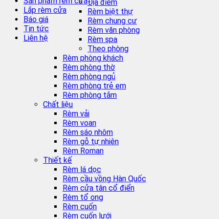
Sản phẩm rèm cửa
Địa điểm
Lắp rèm cửa
Rèm biệt thự
Báo giá
Rèm chung cư
Tin tức
Rèm văn phòng
Liên hệ
Rèm spa
Theo phòng
Rèm phòng khách
Rèm phòng thờ
Rèm phòng ngủ
Rèm phòng trẻ em
Rèm phòng tắm
Chất liệu
Rèm vải
Rèm voan
Rèm sáo nhôm
Rèm gỗ tự nhiên
Rèm Roman
Thiết kế
Rèm lá dọc
Rèm cầu vồng Hàn Quốc
Rèm cửa tân cổ điển
Rèm tổ ong
Rèm cuốn
Rèm cuốn lưới