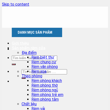
Skip to content
DANH MỤC SẢN PHẨM
Giới thiệu
Sản phẩm rèm cửa
Địa điểm
Rèm biệt thự
Rèm chung cư
Rèm văn phòng
Rèm spa
Theo phòng
Rèm phòng khách
Rèm phòng thờ
Rèm phòng ngủ
Rèm phòng trẻ em
Rèm phòng tắm
Chất liệu
Rèm vải