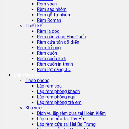
Rèm voan
Rèm sáo nhôm
Rèm gỗ tự nhiên
Rèm Roman
Thiết kế
Rèm lá dọc
Rèm cầu vồng Hàn Quốc
Rèm cửa tân cổ điển
Rèm tổ ong
Rèm cuốn
Rèm cuốn lưới
Rèm cuốn in tranh
Rèm lọt sáng 3D
Lắp rèm cửa
Theo phòng
Lắp rèm spa
Lắp rèm phòng khách
Lắp rèm phòng ngủ
Lắp rèm phòng trẻ em
Khu vực
Dịch vụ lắp rèm cửa tại Hoàn Kiếm
Lắp rèm cửa tại Tây Hồ
Lắp rèm cửa tại Hai Bà Trưng