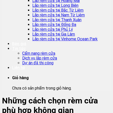
Lắp rèm cửa tại Hoàng Mai
Lắp rèm cửa tại Long Biên
Lắp rèm cửa tại Bắc Từ Liêm
Lắp rèm cửa tại Nam Từ Liêm
Lắp rèm cửa tại Thanh Xuân
Lắp rèm cửa tại Đống Đa
Lắp rèm cửa tại Phủ Lý
Lắp rèm cửa tại Gia Lâm
Lắp rèm cửa tại Vinhome Ocean Park
Báo giá
Tin tức
Cẩm nang rèm cửa
Dịch vụ lắp rèm cửa
Dự án đã thi công
Liên hệ
Giỏ hàng
Chưa có sản phẩm trong giỏ hàng.
Những cách chọn rèm cửa
phù hợp không gian