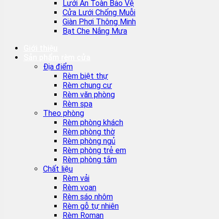
Lưới An Toàn Bảo Vệ
Cửa Lưới Chống Muỗi
Giàn Phơi Thông Minh
Bạt Che Nắng Mưa
Giới thiệu
Sản phẩm rèm cửa
Địa điểm
Rèm biệt thự
Rèm chung cư
Rèm văn phòng
Rèm spa
Theo phòng
Rèm phòng khách
Rèm phòng thờ
Rèm phòng ngủ
Rèm phòng trẻ em
Rèm phòng tắm
Chất liệu
Rèm vải
Rèm voan
Rèm sáo nhôm
Rèm gỗ tự nhiên
Rèm Roman