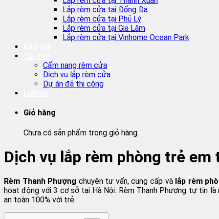
Lắp rèm cửa tại Thanh Xuân
Lắp rèm cửa tại Đống Đa
Lắp rèm cửa tại Phủ Lý
Lắp rèm cửa tại Gia Lâm
Lắp rèm cửa tại Vinhome Ocean Park
Báo giá
Tin tức
Cẩm nang rèm cửa
Dịch vụ lắp rèm cửa
Dự án đã thi công
Liên hệ
Giỏ hàng
Chưa có sản phẩm trong giỏ hàng.
Dịch vụ lắp rèm phòng trẻ em t
Rèm Thanh Phượng
chuyên tư vấn, cung cấp và
lắp rèm phò
hoạt động với 3 cơ sở tại Hà Nội. Rèm Thanh Phượng tự tin là
an toàn 100% với trẻ.