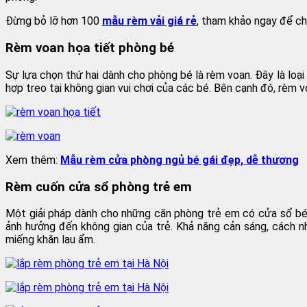
Đừng bỏ lỡ hơn 100
mẫu rèm vải giá rẻ
, tham khảo ngay để c
Rèm voan họa tiết phòng bé
Sự lựa chọn thứ hai dành cho phòng bé là rèm voan. Đây là loạ
hợp treo tại không gian vui chơi của các bé. Bên cạnh đó, rèm 
Xem thêm:
Mẫu rèm cửa phòng ngủ bé gái đẹp, dễ thương
Rèm cuốn cửa sổ phòng trẻ em
Một giải pháp dành cho những căn phòng trẻ em có cửa sổ bé l
ảnh hưởng đến không gian của trẻ. Khả năng cản sáng, cách nhi
miếng khăn lau ẩm.