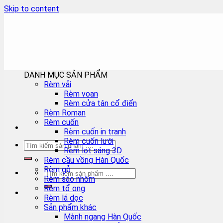
Skip to content
DANH MỤC SẢN PHẨM
Rèm vải
Rèm voan
Rèm cửa tân cổ điển
Rèm Roman
Rèm cuốn
Rèm cuốn in tranh
Rèm cuốn lưới
Rèm lọt sáng 3D
Rèm cầu vồng Hàn Quốc
Rèm gỗ
Rèm sáo nhôm
Rèm tổ ong
Rèm lá dọc
Sản phẩm khác
Mành ngang Hàn Quốc