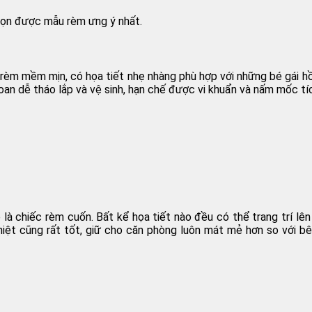
họn được mẫu rèm ưng ý nhất.
i rèm mềm mịn, có họa tiết nhẹ nhàng phù hợp với những bé gái 
voan dễ tháo lắp và vệ sinh, hạn chế được vi khuẩn và nấm mốc tíc
à chiếc rèm cuốn. Bất kể họa tiết nào đều có thể trang trí lên
ệt cũng rất tốt, giữ cho căn phòng luôn mát mẻ hơn so với bên ng