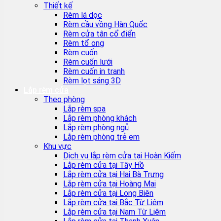
Thiết kế
Rèm lá dọc
Rèm cầu vồng Hàn Quốc
Rèm cửa tân cổ điển
Rèm tổ ong
Rèm cuốn
Rèm cuốn lưới
Rèm cuốn in tranh
Rèm lọt sáng 3D
Lắp rèm cửa
Theo phòng
Lắp rèm spa
Lắp rèm phòng khách
Lắp rèm phòng ngủ
Lắp rèm phòng trẻ em
Khu vực
Dịch vụ lắp rèm cửa tại Hoàn Kiếm
Lắp rèm cửa tại Tây Hồ
Lắp rèm cửa tại Hai Bà Trưng
Lắp rèm cửa tại Hoàng Mai
Lắp rèm cửa tại Long Biên
Lắp rèm cửa tại Bắc Từ Liêm
Lắp rèm cửa tại Nam Từ Liêm