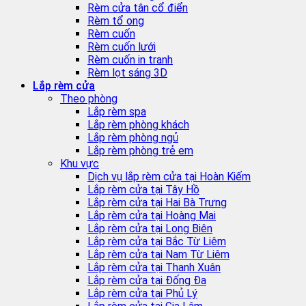
Rèm cửa tân cổ điển
Rèm tổ ong
Rèm cuốn
Rèm cuốn lưới
Rèm cuốn in tranh
Rèm lọt sáng 3D
Lắp rèm cửa
Theo phòng
Lắp rèm spa
Lắp rèm phòng khách
Lắp rèm phòng ngủ
Lắp rèm phòng trẻ em
Khu vực
Dịch vụ lắp rèm cửa tại Hoàn Kiếm
Lắp rèm cửa tại Tây Hồ
Lắp rèm cửa tại Hai Bà Trưng
Lắp rèm cửa tại Hoàng Mai
Lắp rèm cửa tại Long Biên
Lắp rèm cửa tại Bắc Từ Liêm
Lắp rèm cửa tại Nam Từ Liêm
Lắp rèm cửa tại Thanh Xuân
Lắp rèm cửa tại Đống Đa
Lắp rèm cửa tại Phủ Lý