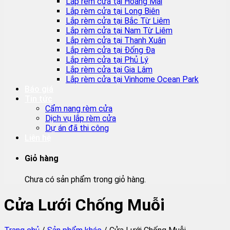
Lắp rèm cửa tại Hoàng Mai
Lắp rèm cửa tại Long Biên
Lắp rèm cửa tại Bắc Từ Liêm
Lắp rèm cửa tại Nam Từ Liêm
Lắp rèm cửa tại Thanh Xuân
Lắp rèm cửa tại Đống Đa
Lắp rèm cửa tại Phủ Lý
Lắp rèm cửa tại Gia Lâm
Lắp rèm cửa tại Vinhome Ocean Park
Báo giá
Tin tức
Cẩm nang rèm cửa
Dịch vụ lắp rèm cửa
Dự án đã thi công
Liên hệ
Giỏ hàng
Chưa có sản phẩm trong giỏ hàng.
Cửa Lưới Chống Muỗi