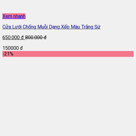
Xem nhanh
Cửa Lưới Chống Muỗi Dạng Xếp Màu Trắng Sứ
650.000 đ
800.000 đ
150000 đ
-21%