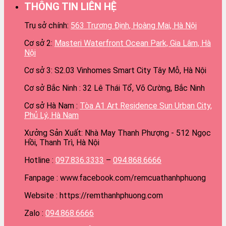
THÔNG TIN LIÊN HỆ
Trụ sở chính:
563 Trương Định, Hoàng Mai, Hà Nội
Cơ sở 2:
Masteri Waterfront Ocean Park, Gia Lâm, Hà
Nội
Cơ sở 3: S2.03 Vinhomes Smart City Tây Mỗ, Hà Nội
Cơ sở Bắc Ninh : 32 Lê Thái Tổ, Võ Cường, Bắc Ninh
Cơ sở Hà Nam :
Tòa A1 Art Residence Sun Urban City,
Phủ Lý, Hà Nam
Xưởng Sản Xuất: Nhà May Thanh Phượng - 512 Ngọc
Hồi, Thanh Trì, Hà Nội
Hotline :
097.836.3333
–
094.868.6666
Fanpage : www.facebook.com/remcuathanhphuong
Website : https://remthanhphuong.com
Zalo :
094.868.6666