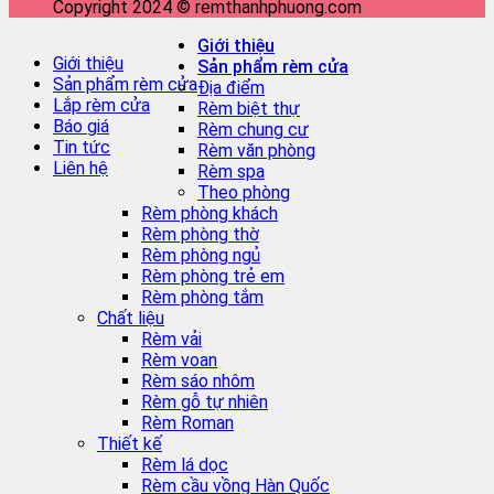
Copyright 2024 © remthanhphuong.com
Giới thiệu
Giới thiệu
Sản phẩm rèm cửa
Sản phẩm rèm cửa
Địa điểm
Lắp rèm cửa
Rèm biệt thự
Báo giá
Rèm chung cư
Tin tức
Rèm văn phòng
Liên hệ
Rèm spa
Theo phòng
Rèm phòng khách
Rèm phòng thờ
Rèm phòng ngủ
Rèm phòng trẻ em
Rèm phòng tắm
Chất liệu
Rèm vải
Rèm voan
Rèm sáo nhôm
Rèm gỗ tự nhiên
Rèm Roman
Thiết kế
Rèm lá dọc
Rèm cầu vồng Hàn Quốc