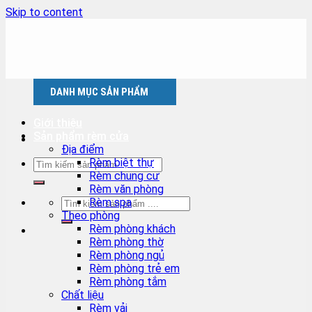
Skip to content
DANH MỤC SẢN PHẨM
Giới thiệu
Sản phẩm rèm cửa
Địa điểm
Rèm biệt thự
Rèm chung cư
Rèm văn phòng
Rèm spa
Theo phòng
Rèm phòng khách
Rèm phòng thờ
Rèm phòng ngủ
Rèm phòng trẻ em
Rèm phòng tắm
Chất liệu
Rèm vải