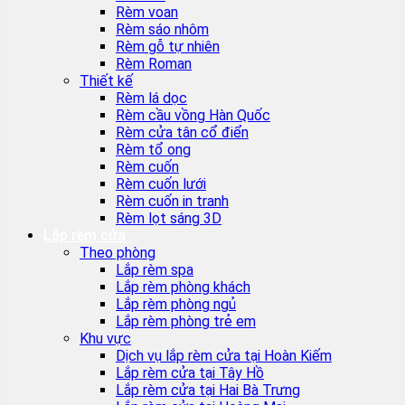
Rèm voan
Rèm sáo nhôm
Rèm gỗ tự nhiên
Rèm Roman
Thiết kế
Rèm lá dọc
Rèm cầu vồng Hàn Quốc
Rèm cửa tân cổ điển
Rèm tổ ong
Rèm cuốn
Rèm cuốn lưới
Rèm cuốn in tranh
Rèm lọt sáng 3D
Lắp rèm cửa
Theo phòng
Lắp rèm spa
Lắp rèm phòng khách
Lắp rèm phòng ngủ
Lắp rèm phòng trẻ em
Khu vực
Dịch vụ lắp rèm cửa tại Hoàn Kiếm
Lắp rèm cửa tại Tây Hồ
Lắp rèm cửa tại Hai Bà Trưng