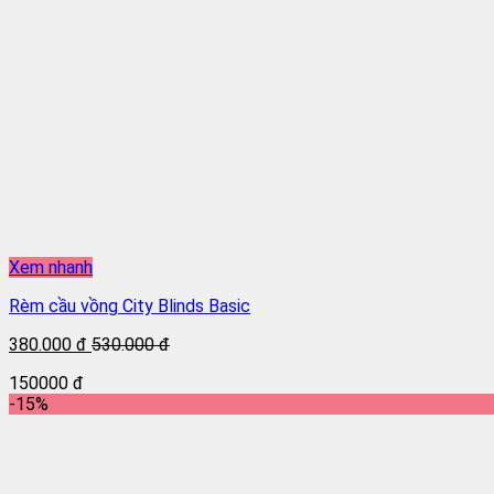
Xem nhanh
Rèm cầu vồng City Blinds Basic
380.000 đ
530.000 đ
150000 đ
-15%