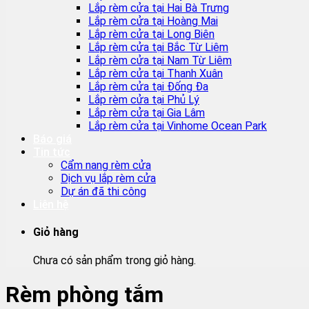
Lắp rèm cửa tại Hai Bà Trưng
Lắp rèm cửa tại Hoàng Mai
Lắp rèm cửa tại Long Biên
Lắp rèm cửa tại Bắc Từ Liêm
Lắp rèm cửa tại Nam Từ Liêm
Lắp rèm cửa tại Thanh Xuân
Lắp rèm cửa tại Đống Đa
Lắp rèm cửa tại Phủ Lý
Lắp rèm cửa tại Gia Lâm
Lắp rèm cửa tại Vinhome Ocean Park
Báo giá
Tin tức
Cẩm nang rèm cửa
Dịch vụ lắp rèm cửa
Dự án đã thi công
Liên hệ
Giỏ hàng
Chưa có sản phẩm trong giỏ hàng.
Rèm phòng tắm