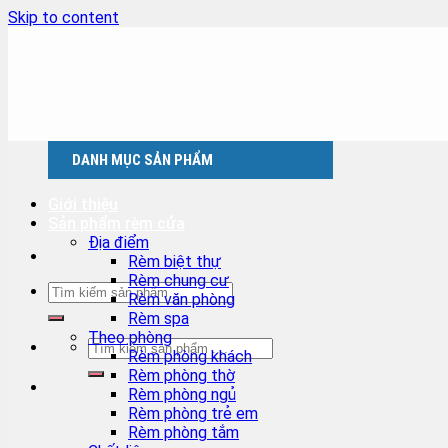
Skip to content
DANH MỤC SẢN PHẨM
Giới thiệu
Sản phẩm rèm cửa
Địa điểm
Rèm biệt thự
Rèm chung cư
Rèm văn phòng
Rèm spa
Theo phòng
Rèm phòng khách
Rèm phòng thờ
Rèm phòng ngủ
Rèm phòng trẻ em
Rèm phòng tắm