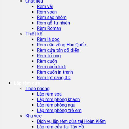
Chất liệu
Rèm vải
Rèm voan
Rèm sáo nhôm
Rèm gỗ tự nhiên
Rèm Roman
Thiết kế
Rèm lá dọc
Rèm cầu vồng Hàn Quốc
Rèm cửa tân cổ điển
Rèm tổ ong
Rèm cuốn
Rèm cuốn lưới
Rèm cuốn in tranh
Rèm lọt sáng 3D
Lắp rèm cửa
Theo phòng
Lắp rèm spa
Lắp rèm phòng khách
Lắp rèm phòng ngủ
Lắp rèm phòng trẻ em
Khu vực
Dịch vụ lắp rèm cửa tại Hoàn Kiếm
Lắp rèm cửa tại Tây Hồ