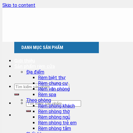
Skip to content
DANH MỤC SẢN PHẨM
Giới thiệu
Sản phẩm rèm cửa
Địa điểm
Rèm biệt thự
Rèm chung cư
Rèm văn phòng
Rèm spa
Theo phòng
Rèm phòng khách
Rèm phòng thờ
Rèm phòng ngủ
Rèm phòng trẻ em
Rèm phòng tắm