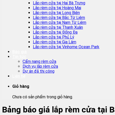
Lắp rèm cửa tại Hai Bà Trưng
Lắp rèm cửa tại Hoàng Mai
Lắp rèm cửa tại Long Biên
Lắp rèm cửa tại Bắc Từ Liêm
Lắp rèm cửa tại Nam Từ Liêm
Lắp rèm cửa tại Thanh Xuân
Lắp rèm cửa tại Đống Đa
Lắp rèm cửa tại Phủ Lý
Lắp rèm cửa tại Gia Lâm
Lắp rèm cửa tại Vinhome Ocean Park
Báo giá
Tin tức
Cẩm nang rèm cửa
Dịch vụ lắp rèm cửa
Dự án đã thi công
Liên hệ
Giỏ hàng
Chưa có sản phẩm trong giỏ hàng.
Bảng báo giá lắp rèm cửa tại B