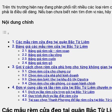
Trên thị trường hiện nay đang phân phối rất nhiều các loại r
phải là điều dễ dàng. Nếu bạn chưa biết nên tìm đơn vị nào, h
Nội dung chính
Các mẫu rèm cửa đẹp tại quận Bắc Từ Liêm
Bảng giá các mẫu rèm cửa tại Bắc Từ Liêm
Bảng giá rèm vải – rèm voan
Bảng giá rèm cầu vồng
Bảng giá rèm cuốn
Bảng giá rèm gỗ
Gợi ý cách chọn rèm cửa phù hợp cho từng không gian tạ
Chọn rèm cửa cho chung cư
Chọn rèm cửa nhà phố kinh doanh
Chọn rèm biệt thự tại khu đô thị Ciputra
Chọn rèm cho văn phòng, cơ quan hành chính
Đơn vị cung cấp và lắp rèm cửa tại Bắc Từ Liêm chuyên n
Dịch vụ lắp rèm cửa trọn gói tại Bắc Từ Liêm
Quy trình dịch vụ lắp đặt rèm cửa
Tại sao chọn Thanh Phượng để lắp rèm cửa tại Bắc Từ 
Các mẫu rèm cửa đẹp tại quận Bắc Từ L