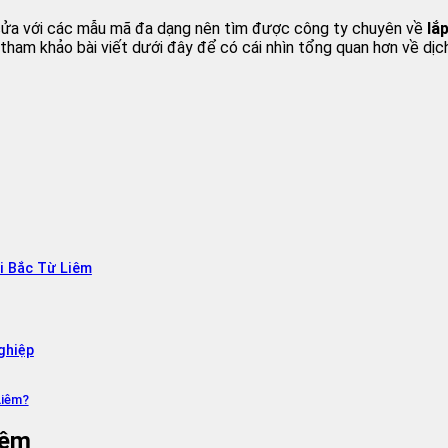
èm cửa với các mẫu mã đa dạng nên tìm được công ty chuyên về
lắ
ãy tham khảo bài viết dưới đây để có cái nhìn tổng quan hơn về 
i Bắc Từ Liêm
ghiệp
Liêm?
iêm