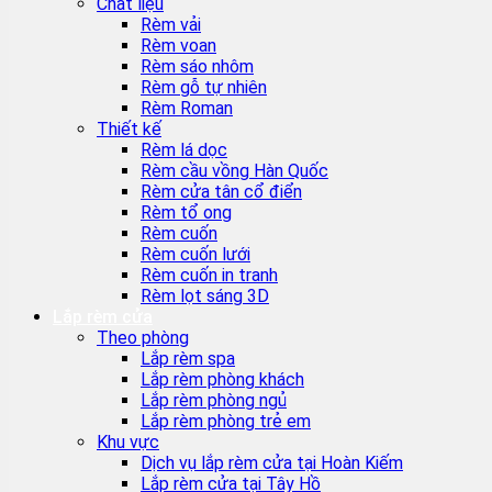
Chất liệu
Rèm vải
Rèm voan
Rèm sáo nhôm
Rèm gỗ tự nhiên
Rèm Roman
Thiết kế
Rèm lá dọc
Rèm cầu vồng Hàn Quốc
Rèm cửa tân cổ điển
Rèm tổ ong
Rèm cuốn
Rèm cuốn lưới
Rèm cuốn in tranh
Rèm lọt sáng 3D
Lắp rèm cửa
Theo phòng
Lắp rèm spa
Lắp rèm phòng khách
Lắp rèm phòng ngủ
Lắp rèm phòng trẻ em
Khu vực
Dịch vụ lắp rèm cửa tại Hoàn Kiếm
Lắp rèm cửa tại Tây Hồ