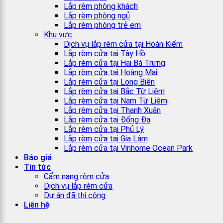
Lắp rèm phòng khách
Lắp rèm phòng ngủ
Lắp rèm phòng trẻ em
Khu vực
Dịch vụ lắp rèm cửa tại Hoàn Kiếm
Lắp rèm cửa tại Tây Hồ
Lắp rèm cửa tại Hai Bà Trưng
Lắp rèm cửa tại Hoàng Mai
Lắp rèm cửa tại Long Biên
Lắp rèm cửa tại Bắc Từ Liêm
Lắp rèm cửa tại Nam Từ Liêm
Lắp rèm cửa tại Thanh Xuân
Lắp rèm cửa tại Đống Đa
Lắp rèm cửa tại Phủ Lý
Lắp rèm cửa tại Gia Lâm
Lắp rèm cửa tại Vinhome Ocean Park
Báo giá
Tin tức
Cẩm nang rèm cửa
Dịch vụ lắp rèm cửa
Dự án đã thi công
Liên hệ