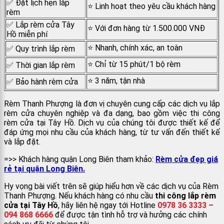
✅
Đặt lịch hẹn lắp
⭐
Linh hoạt theo yêu cầu khách hàng
rèm
✅ Lắp rèm cửa Tây
⭐
Với đơn hàng từ 1.500.000 VNĐ
Hồ miễn phí
⭐
Nhanh, chính xác, an toàn
✅
Quy trình lắp rèm
⭐
Chỉ từ 15 phút/1 bộ rèm
✅
Thời gian lắp rèm
⭐ 3 năm, tận nhà
✅ Bảo hành rèm cửa
Rèm Thanh Phượng là đơn vị chuyên cung cấp các dịch vụ lắp
rèm cửa chuyên nghiệp và đa dạng, bao gồm việc thi công
rèm cửa tại Tây Hồ. Dịch vụ của chúng tôi được thiết kế để
đáp ứng mọi nhu cầu của khách hàng, từ tư vấn đến thiết kế
và lắp đặt.
=>> Khách hàng quận Long Biên tham khảo:
Rèm cửa đẹp giá
rẻ tại quận Long Biên.
Hy vọng bài viết trên sẽ giúp hiểu hơn về các dịch vụ của Rèm
Thanh Phượng. Nếu khách hàng có nhu cầu
thi công lắp rèm
cửa tại Tây Hồ
, hãy liên hệ ngay tới Hotline
0978 36 3333 –
094 868 6666
để được tận tình hỗ trợ và hưởng các chính