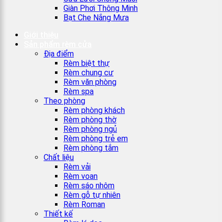
Giàn Phơi Thông Minh
Bạt Che Nắng Mưa
Giới thiệu
Sản phẩm rèm cửa
Địa điểm
Rèm biệt thự
Rèm chung cư
Rèm văn phòng
Rèm spa
Theo phòng
Rèm phòng khách
Rèm phòng thờ
Rèm phòng ngủ
Rèm phòng trẻ em
Rèm phòng tắm
Chất liệu
Rèm vải
Rèm voan
Rèm sáo nhôm
Rèm gỗ tự nhiên
Rèm Roman
Thiết kế