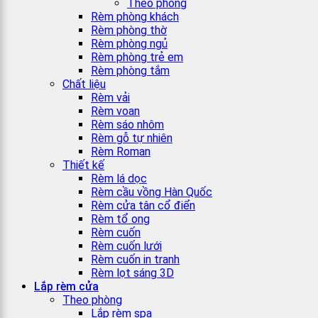
Theo phòng
Rèm phòng khách
Rèm phòng thờ
Rèm phòng ngủ
Rèm phòng trẻ em
Rèm phòng tắm
Chất liệu
Rèm vải
Rèm voan
Rèm sáo nhôm
Rèm gỗ tự nhiên
Rèm Roman
Thiết kế
Rèm lá dọc
Rèm cầu vồng Hàn Quốc
Rèm cửa tân cổ điển
Rèm tổ ong
Rèm cuốn
Rèm cuốn lưới
Rèm cuốn in tranh
Rèm lọt sáng 3D
Lắp rèm cửa
Theo phòng
Lắp rèm spa