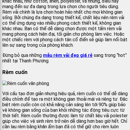
khác nhau, như cotton, linen, polyester, và nhung, điều này
mang đến sự đa dạng trong lựa chọn cho người tiêu dùng.
Rèm vải chính là lựa chọn hoàn hảo nhất cho mọi không gian
sống. Bởi chúng đa dạng trong thiết kế, chất liệu nên rèm vải
có thể ứng dụng vào nhiều phong cách thiết kế, không gian
khác nhau. Bạn có thể dễ dàng chọn được một tấm rèm vải
mang phong cách hiện đại, tối giản cho phòng làm việc. Hoặc
một chiếc rèm với phong cách tân cổ điển sẽ giúp làm nổi bật
lên sự sang trong của phòng khách.
Đừng bỏ qua những
mẫu rèm vải đẹp giá rẻ
sang trọng “hot”
nhất tại Thanh Phượng.
Rèm cuốn
Với cấu tạo đơn giản nhưng hiệu quả, rèm cuốn có thể dễ dàng
điều chỉnh để tạo ra một không gian thoải mái và riêng tư. Đặc
biệt rèm cuốn còn có khả năng cản sáng lên tới 90% giúp bảo
vệ không gian sống của bạn khỏi những tác động tiêu cực từ
thời tiết. Rèm cuốn thường được làm từ chất liệu vải polester
giúp cho việc vệ sinh rèm trở nên dễ dàng hơn bao giờ hết. Chỉ
cần lau rèm bằng khăn ẩm bạn đã có thể giữ cho rèm luôn