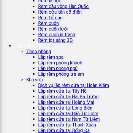
Rèm lá dọc
Rèm cầu vồng Hàn Quốc
Rèm cửa tân cổ điển
Rèm tổ ong
Rèm cuốn
Rèm cuốn lưới
Rèm cuốn in tranh
Rèm lọt sáng 3D
Lắp rèm cửa
Theo phòng
Lắp rèm spa
Lắp rèm phòng khách
Lắp rèm phòng ngủ
Lắp rèm phòng trẻ em
Khu vực
Dịch vụ lắp rèm cửa tại Hoàn Kiếm
Lắp rèm cửa tại Tây Hồ
Lắp rèm cửa tại Hai Bà Trưng
Lắp rèm cửa tại Hoàng Mai
Lắp rèm cửa tại Long Biên
Lắp rèm cửa tại Bắc Từ Liêm
Lắp rèm cửa tại Nam Từ Liêm
Lắp rèm cửa tại Thanh Xuân
Lắp rèm cửa tại Đống Đa