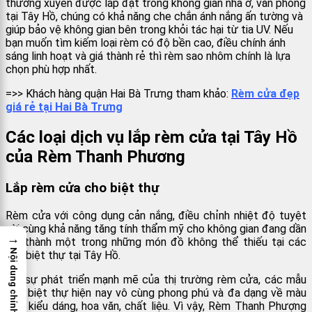
thường xuyên được lắp đặt trong không gian nhà ở, văn phòng
tại Tây Hồ, chúng có khả năng che chắn ánh nắng ấn tường và
giúp bảo vệ không gian bên trong khỏi tác hại từ tia UV. Nếu
bạn muốn tìm kiếm loại rèm có độ bền cao, điều chính ánh
sáng linh hoạt và giá thành rẻ thì rèm sao nhôm chính là lựa
chọn phù hợp nhất.
=>> Khách hàng quận Hai Bà Trưng tham khảo:
Rèm cửa đẹp
giá rẻ tại Hai Bà Trưng
Các loại dịch vụ lắp rèm cửa tại Tây Hồ
của Rèm Thanh Phương
Lắp rèm cửa cho biệt thự
Rèm cửa với công dụng cản nắng, điều chỉnh nhiệt độ tuyệt
vời cùng khả năng tăng tính thẩm mỹ cho không gian đang dần
→
trở thành một trong những món đồ không thể thiếu tại các
Nội dung chính
căn biệt thự tại Tây Hồ.
Với sự phát triển mạnh mẽ của thị trường rèm cửa, các mẫu
rèm biệt thự hiện nay vô cùng phong phú và đa dạng về màu
sắc, kiểu dáng, hoa văn, chất liệu. Vì vậy, Rèm Thanh Phượng