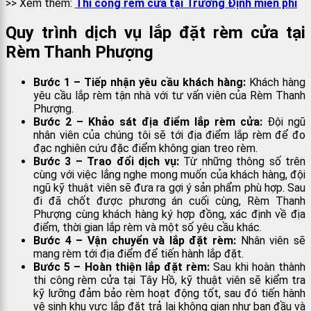
>> Xem thêm:
Thi công rèm cửa tại Trương Định miễn phí
Quy trình dịch vụ lắp đặt rèm cửa tại
Rèm Thanh Phượng
Bước 1 –
Tiếp nhận yêu cầu khách hàng:
Khách hàng
yêu cầu lắp rèm tận nhà với tư vấn viên của Rèm Thanh
Phượng.
Bước 2 –
Khảo sát địa điểm lắp rèm cửa:
Đội ngũ
nhân viên của chúng tôi sẽ tới địa điểm lắp rèm để đo
đạc nghiên cứu đặc điểm không gian treo rèm.
Bước 3 –
Trao đổi dịch vụ:
Từ những thông số trên
cùng với việc lắng nghe mong muốn của khách hàng, đội
ngũ kỹ thuật viên sẽ đưa ra gợi ý sản phẩm phù hợp. Sau
đi đã chốt được phương án cuối cùng,
Rèm Thanh
Phượng cùng khách hàng ký hợp đồng, xác định về địa
điểm, thời gian lắp rèm và một số yêu cầu khác.
Bước 4 –
Vận chuyển và lắp đặt rèm:
Nhân viên sẽ
mang rèm tới địa điểm để tiến hành lắp đặt.
Bước 5 –
Hoàn thiện lắp đặt rèm:
Sau khi hoàn thành
thi công rèm cửa tại Tây Hồ, kỹ thuật viên sẽ kiểm tra
kỹ lưỡng đảm bảo rèm hoạt động tốt, sau đó tiến hành
vệ sinh khu vực lắp đặt trả lại không gian như ban đầu và