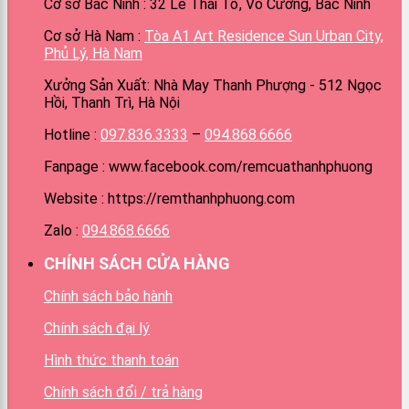
Cơ sở Bắc Ninh : 32 Lê Thái Tổ, Võ Cường, Bắc Ninh
Cơ sở Hà Nam :
Tòa A1 Art Residence Sun Urban City,
Phủ Lý, Hà Nam
Xưởng Sản Xuất: Nhà May Thanh Phượng - 512 Ngọc
Hồi, Thanh Trì, Hà Nội
Hotline :
097.836.3333
–
094.868.6666
Fanpage : www.facebook.com/remcuathanhphuong
Website : https://remthanhphuong.com
Zalo :
094.868.6666
CHÍNH SÁCH CỬA HÀNG
Chính sách bảo hành
Chính sách đại lý
Hình thức thanh toán
Chính sách đổi / trả hàng