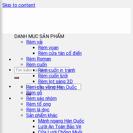
Skip to content
×
DANH MỤC SẢN PHẨM
Rèm vải
Rèm voan
Rèm cửa tân cổ điển
Rèm Roman
Rèm cuốn
Rèm cuốn in tranh
Rèm cuốn lưới
Rèm lọt sáng 3D
Rèm cầu vồng Hàn Quốc
Rèm gỗ
Rèm sáo nhôm
Rèm tổ ong
Rèm lá dọc
Sản phẩm khác
Mành ngang Hàn Quốc
Lưới An Toàn Bảo Vệ
Cửa Lưới Chống Muỗi