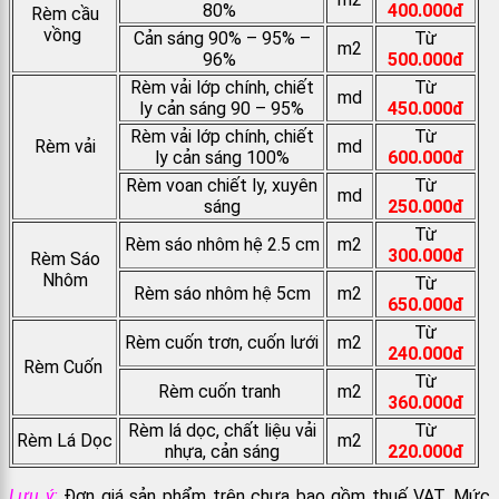
80%
400.000đ
Rèm cầu
vồng
Cản sáng 90% – 95% –
Từ
m2
96%
500.000đ
Rèm vải lớp chính, chiết
Từ
md
ly cản sáng 90 – 95%
450.000đ
Rèm vải lớp chính, chiết
Từ
Rèm vải
md
ly cản sáng 100%
600.000đ
Rèm voan chiết ly, xuyên
Từ
md
sáng
250.000đ
Từ
Rèm sáo nhôm hệ 2.5 cm
m2
300.000đ
Rèm Sáo
Nhôm
Từ
Rèm sáo nhôm hệ 5cm
m2
650.000đ
Từ
Rèm cuốn trơn, cuốn lưới
m2
240.000đ
Rèm Cuốn
Từ
Rèm cuốn tranh
m2
360.000đ
Rèm lá dọc, chất liệu vải
Từ
Rèm Lá Dọc
m2
nhựa, cản sáng
220.000đ
Lưu ý:
Đơn giá sản phẩm trên chưa bao gồm thuế VAT. Mức