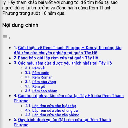
lý. Hãy tham khảo bài viết với chúng tôi để tìm hiểu tại sao
người dùng lại tin tưởng và đồng hành cùng Rèm Thanh
Phượng trong suốt 10 năm qua.
Nội dung chính
Giới thiệu về Rèm Thanh Phượng – Đơn vị thi công lắp
đặt rèm cửa chuyên nghiệp tại quận Tây Hồ
Bảng báo giá lắp rèm cửa tại quận Tây Hồ
Các mẫu rèm cửa được yêu thích nhất tại Tây Hồ
Rèm vải
Rèm cuốn
Rèm Roman
Rèm cầu vồng
Rèm gỗ
Rèm sáo nhôm
Các loại dịch vụ lắp rèm cửa tại Tây Hồ của Rèm Thanh
Phương
Lắp rèm cửa cho biệt thự
Lắp rèm cửa cho chung cư
Lắp rèm cửa cho văn phòng
Quy trình dịch vụ lắp đặt rèm cửa tại Rèm Thanh
Phượng