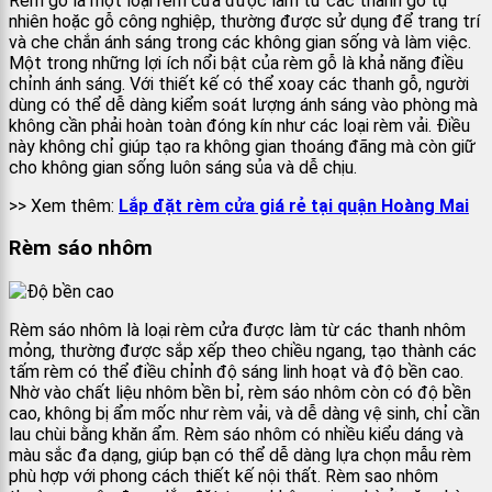
Rèm gỗ là một loại rèm cửa được làm từ các thanh gỗ tự
nhiên hoặc gỗ công nghiệp, thường được sử dụng để trang trí
và che chắn ánh sáng trong các không gian sống và làm việc.
Một trong những lợi ích nổi bật của rèm gỗ là khả năng điều
chỉnh ánh sáng. Với thiết kế có thể xoay các thanh gỗ, người
dùng có thể dễ dàng kiểm soát lượng ánh sáng vào phòng mà
không cần phải hoàn toàn đóng kín như các loại rèm vải. Điều
này không chỉ giúp tạo ra không gian thoáng đãng mà còn giữ
cho không gian sống luôn sáng sủa và dễ chịu.
>> Xem thêm:
Lắp đặt rèm cửa giá rẻ tại quận Hoàng Mai
Rèm sáo nhôm
Rèm sáo nhôm là loại rèm cửa được làm từ các thanh nhôm
mỏng, thường được sắp xếp theo chiều ngang, tạo thành các
tấm rèm có thể điều chỉnh độ sáng linh hoạt và độ bền cao.
Nhờ vào chất liệu nhôm bền bỉ, rèm sáo nhôm còn có độ bền
cao, không bị ẩm mốc như rèm vải, và dễ dàng vệ sinh, chỉ cần
lau chùi bằng khăn ẩm. Rèm sáo nhôm có nhiều kiểu dáng và
màu sắc đa dạng, giúp bạn có thể dễ dàng lựa chọn mẫu rèm
phù hợp với phong cách thiết kế nội thất. Rèm sao nhôm