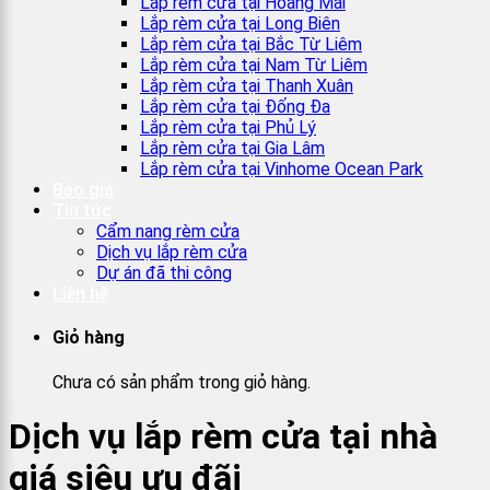
Lắp rèm cửa tại Hoàng Mai
Lắp rèm cửa tại Long Biên
Lắp rèm cửa tại Bắc Từ Liêm
Lắp rèm cửa tại Nam Từ Liêm
Lắp rèm cửa tại Thanh Xuân
Lắp rèm cửa tại Đống Đa
Lắp rèm cửa tại Phủ Lý
Lắp rèm cửa tại Gia Lâm
Lắp rèm cửa tại Vinhome Ocean Park
Báo giá
Tin tức
Cẩm nang rèm cửa
Dịch vụ lắp rèm cửa
Dự án đã thi công
Liên hệ
Giỏ hàng
Chưa có sản phẩm trong giỏ hàng.
Dịch vụ lắp rèm cửa tại nhà
giá siêu ưu đãi