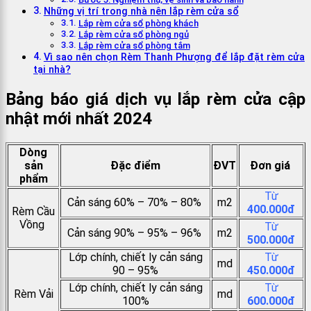
Những vị trí trong nhà nên lắp rèm cửa sổ
Lắp rèm cửa sổ phòng khách
Lắp rèm cửa sổ phòng ngủ
Lắp rèm cửa sổ phòng tắm
Vì sao nên chọn Rèm Thanh Phượng để lắp đặt rèm cửa
tại nhà?
Bảng báo giá dịch vụ lắp rèm cửa cập
nhật mới nhất 2024
Dòng
sản
Đặc điểm
ĐVT
Đơn giá
phẩm
Từ
Cản sáng 60% – 70% – 80%
m2
400.000đ
Rèm Cầu
Vồng
Từ
Cản sáng 90% – 95% – 96%
m2
500.000đ
Lớp chính, chiết ly cản sáng
Từ
md
90 – 95%
450.000đ
Lớp chính, chiết ly cản sáng
Từ
Rèm Vải
md
100%
600.000đ