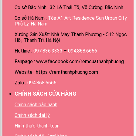
Cơ sở Bắc Ninh : 32 Lê Thái Tổ, Võ Cường, Bắc Ninh
Cơ sở Hà Nam :
Tòa A1 Art Residence Sun Urban City,
Phủ Lý, Hà Nam
Xưởng Sản Xuất: Nhà May Thanh Phượng - 512 Ngọc
Hồi, Thanh Trì, Hà Nội
Hotline :
097.836.3333
–
094.868.6666
Fanpage : www.facebook.com/remcuathanhphuong
Website : https://remthanhphuong.com
Zalo :
094.868.6666
CHÍNH SÁCH CỬA HÀNG
Chính sách bảo hành
Chính sách đại lý
Hình thức thanh toán