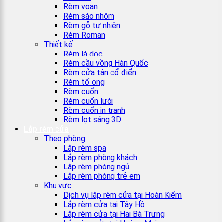
Rèm voan
Rèm sáo nhôm
Rèm gỗ tự nhiên
Rèm Roman
Thiết kế
Rèm lá dọc
Rèm cầu vồng Hàn Quốc
Rèm cửa tân cổ điển
Rèm tổ ong
Rèm cuốn
Rèm cuốn lưới
Rèm cuốn in tranh
Rèm lọt sáng 3D
Lắp rèm cửa
Theo phòng
Lắp rèm spa
Lắp rèm phòng khách
Lắp rèm phòng ngủ
Lắp rèm phòng trẻ em
Khu vực
Dịch vụ lắp rèm cửa tại Hoàn Kiếm
Lắp rèm cửa tại Tây Hồ
Lắp rèm cửa tại Hai Bà Trưng