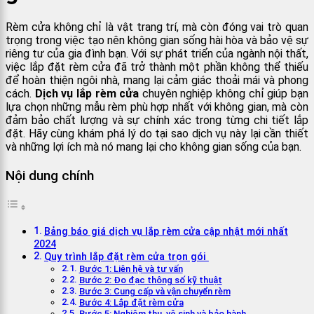
Rèm cửa không chỉ là vật trang trí, mà còn đóng vai trò quan
trọng trong việc tạo nên không gian sống hài hòa và bảo vệ sự
riêng tư của gia đình bạn. Với sự phát triển của ngành nội thất,
việc lắp đặt rèm cửa đã trở thành một phần không thể thiếu
để hoàn thiện ngôi nhà, mang lại cảm giác thoải mái và phong
cách.
Dịch vụ lắp rèm cửa
chuyên nghiệp không chỉ giúp bạn
lựa chọn những mẫu rèm phù hợp nhất với không gian, mà còn
đảm bảo chất lượng và sự chính xác trong từng chi tiết lắp
đặt. Hãy cùng khám phá lý do tại sao dịch vụ này lại cần thiết
và những lợi ích mà nó mang lại cho không gian sống của bạn.
Nội dung chính
Bảng báo giá dịch vụ lắp rèm cửa cập nhật mới nhất
2024
Quy trình lắp đặt rèm cửa trọn gói
Bước 1: Liên hệ và tư vấn
Bước 2: Đo đạc thông số kỹ thuật
Bước 3: Cung cấp và vận chuyển rèm
Bước 4: Lắp đặt rèm cửa
Bước 5: Nghiệm thu, vệ sinh và bảo hành