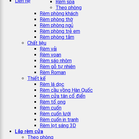
Liên hệ
Rèm spa
Theo phòng
Rèm phòng khách
Rèm phòng thờ
Rèm phòng ngủ
Rèm phòng trẻ em
Rèm phòng tắm
Chất liệu
Rèm vải
Rèm voan
Rèm sáo nhôm
Rèm gỗ tự nhiên
Rèm Roman
Thiết kế
Rèm lá dọc
Rèm cầu vồng Hàn Quốc
Rèm cửa tân cổ điển
Rèm tổ ong
Rèm cuốn
Rèm cuốn lưới
Rèm cuốn in tranh
Rèm lọt sáng 3D
Lắp rèm cửa
Theo phòng