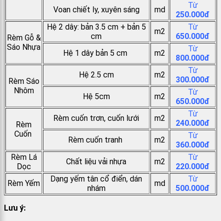
Từ
Voan chiết ly, xuyên sáng
md
250.000đ
Hệ 2 dây: bản 3.5 cm + bản 5
Từ
m2
cm
650.000đ
Rèm Gỗ &
Sáo Nhựa
Từ
Hệ 1 dây bản 5 cm
m2
800.000đ
Từ
Hệ 2.5 cm
m2
300.000đ
Rèm Sáo
Nhôm
Từ
Hệ 5cm
m2
650.000đ
Từ
Rèm cuốn trơn, cuốn lưới
m2
240.000đ
Rèm
Cuốn
Từ
Rèm cuốn tranh
m2
360.000đ
Rèm Lá
Từ
Chất liệu vải nhựa
m2
Dọc
220.000đ
Dạng yếm tân cổ điển, dán
Từ
Rèm Yếm
md
nhám
500.000đ
Lưu ý: