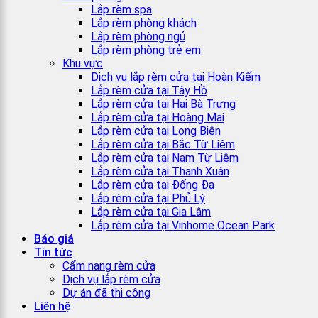
Lắp rèm spa
Lắp rèm phòng khách
Lắp rèm phòng ngủ
Lắp rèm phòng trẻ em
Khu vực
Dịch vụ lắp rèm cửa tại Hoàn Kiếm
Lắp rèm cửa tại Tây Hồ
Lắp rèm cửa tại Hai Bà Trưng
Lắp rèm cửa tại Hoàng Mai
Lắp rèm cửa tại Long Biên
Lắp rèm cửa tại Bắc Từ Liêm
Lắp rèm cửa tại Nam Từ Liêm
Lắp rèm cửa tại Thanh Xuân
Lắp rèm cửa tại Đống Đa
Lắp rèm cửa tại Phủ Lý
Lắp rèm cửa tại Gia Lâm
Lắp rèm cửa tại Vinhome Ocean Park
Báo giá
Tin tức
Cẩm nang rèm cửa
Dịch vụ lắp rèm cửa
Dự án đã thi công
Liên hệ