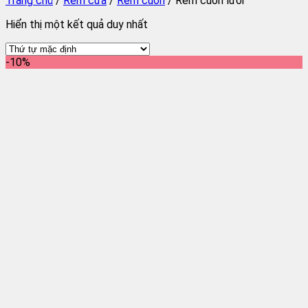
Trang chủ
/
Rèm cửa
/
Rèm cuốn
/
Rèm cuốn lưới
Hiển thị một kết quả duy nhất
-10%