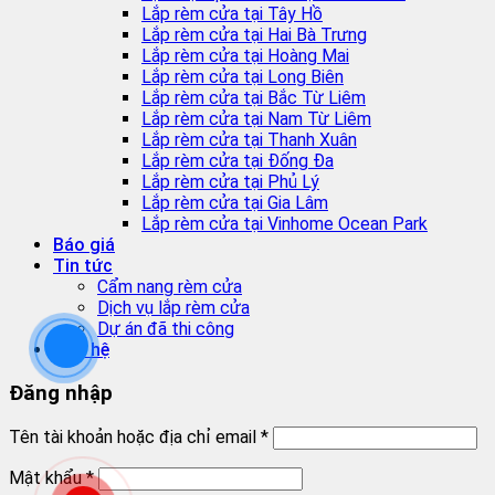
Lắp rèm cửa tại Tây Hồ
Lắp rèm cửa tại Hai Bà Trưng
Lắp rèm cửa tại Hoàng Mai
Lắp rèm cửa tại Long Biên
Lắp rèm cửa tại Bắc Từ Liêm
Lắp rèm cửa tại Nam Từ Liêm
Lắp rèm cửa tại Thanh Xuân
Lắp rèm cửa tại Đống Đa
Lắp rèm cửa tại Phủ Lý
Lắp rèm cửa tại Gia Lâm
Lắp rèm cửa tại Vinhome Ocean Park
Báo giá
Tin tức
Cẩm nang rèm cửa
Dịch vụ lắp rèm cửa
Dự án đã thi công
Liên hệ
Đăng nhập
Tên tài khoản hoặc địa chỉ email
*
Mật khẩu
*