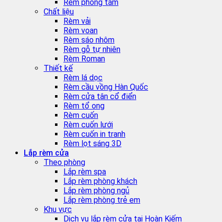
Rèm phòng tắm
Chất liệu
Rèm vải
Rèm voan
Rèm sáo nhôm
Rèm gỗ tự nhiên
Rèm Roman
Thiết kế
Rèm lá dọc
Rèm cầu vồng Hàn Quốc
Rèm cửa tân cổ điển
Rèm tổ ong
Rèm cuốn
Rèm cuốn lưới
Rèm cuốn in tranh
Rèm lọt sáng 3D
Lắp rèm cửa
Theo phòng
Lắp rèm spa
Lắp rèm phòng khách
Lắp rèm phòng ngủ
Lắp rèm phòng trẻ em
Khu vực
Dịch vụ lắp rèm cửa tại Hoàn Kiếm