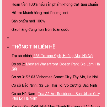
Hoàn tiền 100% nếu sản phẩm không đạt tiêu chuẩn
Hỗ trợ khách hàng mọi lúc, mọi nơi
Sản phẩm mới 100%
Giao hàng đúng hẹn trên toàn quốc
THÔNG TIN LIÊN HỆ
Trụ sở chính:
563 Trương Định, Hoàng Mai, Hà Nội
Cơ sở 2:
Masteri Waterfront Ocean Park, Gia Lâm, Hà
Nội
Cơ sở 3: S2.03 Vinhomes Smart City Tây Mỗ, Hà Nội
Cơ sở Bắc Ninh : 32 Lê Thái Tổ, Võ Cường, Bắc Ninh
Cơ sở Hà Nam :
Tòa A1 Art Residence Sun Urban City,
Phủ Lý, Hà Nam
Xưởng Sản Xuất: Nhà May Thanh Phượng - 512 Ngọc