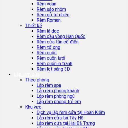
Rèm voan
Rèm sáo nhôm
Rèm gỗ tự nhiên
Rèm Roman
Thiết kế
Rèm lá dọc
Rèm cầu vồng Hàn Quốc
Rèm cửa tân cổ điển
Rèm tổ ong
Rèm cuốn
Rèm cuốn lưới
Rèm cuốn in tranh
Rèm lọt sáng 3D
Lắp rèm cửa
Theo phòng
Lắp rèm spa
Lắp rèm phòng khách
Lắp rèm phòng ngủ
Lắp rèm phòng trẻ em
Khu vực
Dịch vụ lắp rèm cửa tại Hoàn Kiếm
Lắp rèm cửa tại Tây Hồ
Lắp rèm cửa tại Hai Bà Trưng