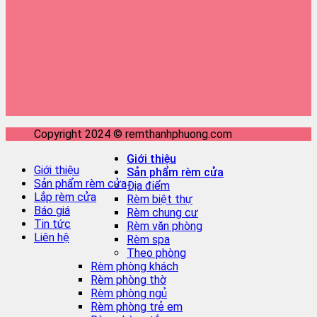
Copyright 2024 © remthanhphuong.com
Giới thiệu
Giới thiệu
Sản phẩm rèm cửa
Sản phẩm rèm cửa
Địa điểm
Lắp rèm cửa
Rèm biệt thự
Báo giá
Rèm chung cư
Tin tức
Rèm văn phòng
Liên hệ
Rèm spa
Theo phòng
Rèm phòng khách
Rèm phòng thờ
Rèm phòng ngủ
Rèm phòng trẻ em