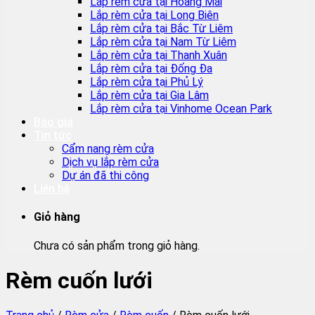
Lắp rèm cửa tại Hoàng Mai
Lắp rèm cửa tại Long Biên
Lắp rèm cửa tại Bắc Từ Liêm
Lắp rèm cửa tại Nam Từ Liêm
Lắp rèm cửa tại Thanh Xuân
Lắp rèm cửa tại Đống Đa
Lắp rèm cửa tại Phủ Lý
Lắp rèm cửa tại Gia Lâm
Lắp rèm cửa tại Vinhome Ocean Park
Báo giá
Tin tức
Cẩm nang rèm cửa
Dịch vụ lắp rèm cửa
Dự án đã thi công
Liên hệ
Giỏ hàng
Chưa có sản phẩm trong giỏ hàng.
Rèm cuốn lưới