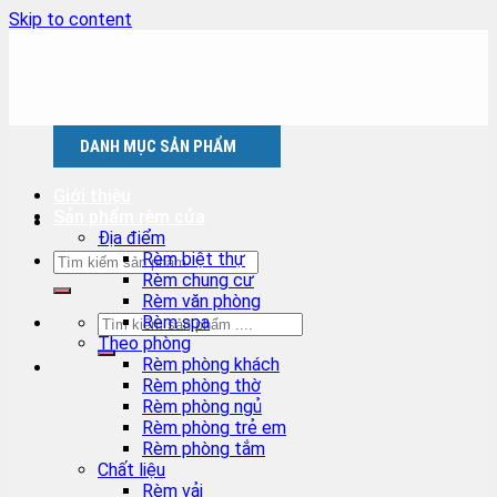
Skip to content
DANH MỤC SẢN PHẨM
Giới thiệu
Sản phẩm rèm cửa
Địa điểm
Rèm biệt thự
Rèm chung cư
Rèm văn phòng
Rèm spa
Theo phòng
Rèm phòng khách
Rèm phòng thờ
Rèm phòng ngủ
Rèm phòng trẻ em
Rèm phòng tắm
Chất liệu
Rèm vải