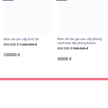
Rèm vải thô gai cao cấp phong
Rèm vải cao cấp BYG 38
cách hiện đại phòng khách
850.000 đ
1.050.000 đ
850.000 đ
900.000 đ
200000 đ
50000 đ
THÔNG TIN LIÊN
HỆ
RÈM THANH