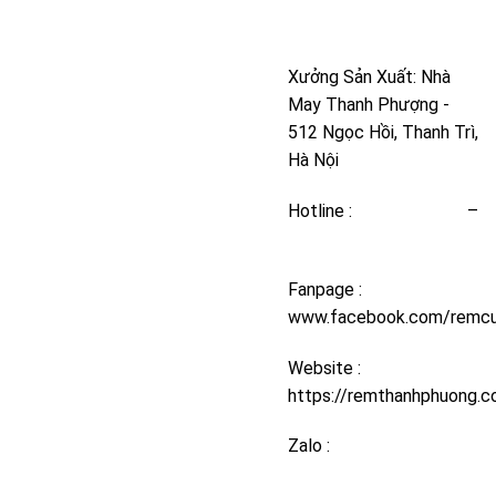
Nam
Xưởng Sản Xuất: Nhà
May Thanh Phượng -
512 Ngọc Hồi, Thanh Trì,
Hà Nội
Hotline :
097.836.3333
–
094.868.6666
Fanpage :
www.facebook.com/remcu
Website :
https://remthanhphuong.
Zalo :
094.868.6666