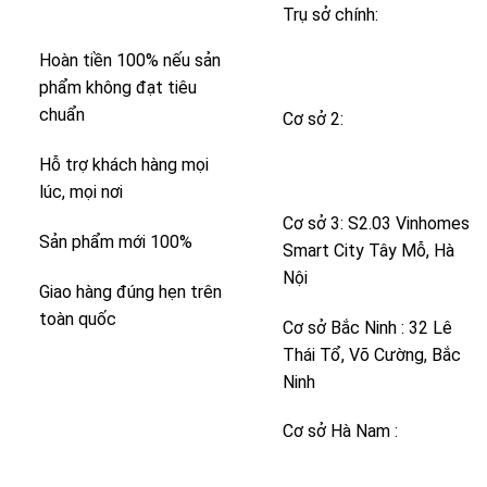
PHƯỢNG CAM KẾT:
Trụ sở chính:
563
Trương Định, Hoàng Mai,
Hoàn tiền 100% nếu sản
Hà Nội
phẩm không đạt tiêu
chuẩn
Cơ sở 2:
Masteri
Waterfront Ocean Park,
Hỗ trợ khách hàng mọi
Gia Lâm, Hà Nội
lúc, mọi nơi
Cơ sở 3: S2.03 Vinhomes
Sản phẩm mới 100%
Smart City Tây Mỗ, Hà
Nội
Giao hàng đúng hẹn trên
toàn quốc
Cơ sở Bắc Ninh : 32 Lê
Thái Tổ, Võ Cường, Bắc
Ninh
Cơ sở Hà Nam :
Tòa A1
Art Residence Sun
Urban City, Phủ Lý, Hà