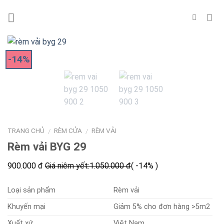
Skip
to
content
-14%
TRANG CHỦ
RÈM CỬA
RÈM VẢI
/
/
Rèm vải BYG 29
900.000 đ
Giá niêm yết:
1.050.000 đ
( -14% )
Loại sản phẩm
Rèm vải
Khuyến mại
Giảm 5% cho đơn hàng >5m2
Xuất xứ
Việt Nam