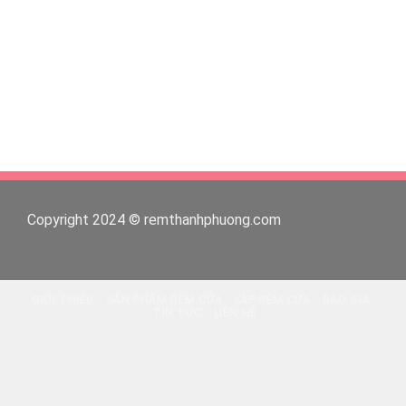
Copyright 2024 © remthanhphuong.com
GIỚI THIỆU
SẢN PHẨM RÈM CỬA
LẮP RÈM CỬA
BÁO GIÁ
TIN TỨC
LIÊN HỆ