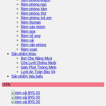
Rèm phòng ngủ
Rèm phòng tắm
Rèm phòng thờ
Rèm phòng trẻ em
Rèm Roman
Rèm sáo nhôm
Rèm spa
Rèm tổ ong
Rèm vải
Rèm văn phòng
Rèm voan
Sản phẩm khác
Bạt Che Nắng Mưa
Cửa Lưới Chống Muỗi
Giàn Phơi Thông Minh
Lưới An Toàn Bảo Vệ
Sản phẩm tiêu biểu
-25%