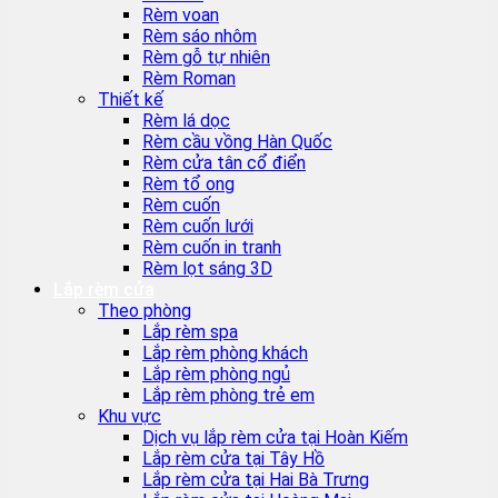
Rèm voan
Rèm sáo nhôm
Rèm gỗ tự nhiên
Rèm Roman
Thiết kế
Rèm lá dọc
Rèm cầu vồng Hàn Quốc
Rèm cửa tân cổ điển
Rèm tổ ong
Rèm cuốn
Rèm cuốn lưới
Rèm cuốn in tranh
Rèm lọt sáng 3D
Lắp rèm cửa
Theo phòng
Lắp rèm spa
Lắp rèm phòng khách
Lắp rèm phòng ngủ
Lắp rèm phòng trẻ em
Khu vực
Dịch vụ lắp rèm cửa tại Hoàn Kiếm
Lắp rèm cửa tại Tây Hồ
Lắp rèm cửa tại Hai Bà Trưng