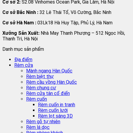
Cơ sở 2:
S2.08 Vinhomes Ocean Park, Gia Lâm, Hà Nội
Cơ sở Bắc Ninh :
32 Lê Thái Tổ, Võ Cường, Bắc Ninh
Cơ sở Hà Nam :
03Lk18 Hà Huy Tập, Phủ Lý, Hà Nam
Xưởng Sản Xuất:
Nhà May Thanh Phượng – 512 Ngọc Hồi,
Thanh Trì, Hà Nội
Danh mục sản phẩm
Địa điểm
Rèm cửa
Mành ngang Hàn Quốc
Rèm biệt thự
Rèm cầu vồng Hàn Quốc
Rèm chung cư
Rèm cửa tân cổ điển
Rèm cuốn
Rèm cuốn in tranh
Rèm cuốn lưới
Rèm lọt sáng 3D
Rèm gỗ tự nhiên
Rèm lá dọc
Rèm phòng khách