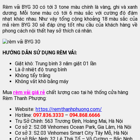
Rèm vải BYG 30 có tới 3 tone màu chính là vàng, ghi và xanh
dương. Mỗi tone màu có tới 6 màu sắc với cường độ đậm
nhạt khác nhau. Như vậy tổng cộng khoảng 18 màu sắc của
mã rèm BYG 30 sẽ đáp ứng tốt nhu cầu của khách hàng về
phong cách nội thất hay sở thích cá nhân.
HƯỚNG DẪN SỬ DỤNG RÈM VẢI:
Giặt khô: Trung bình 3 năm giặt 01 lần
Là ở nhiệt độ trung bình
Không tẩy trắng
Không vắt khô bằng máy
Mua
rèm vải giá rẻ
chất lượng cao tại hệ thống cửa hàng
Rèm Thanh Phượng:
Website:
https://remthanhphuong.com/
Hotline:
097.836.3333
–
094.868.6666
Trụ Sở Chính: 563 Trương Định, Hoàng Mai, Hà Nội
Cơ sở 2: S2.08 Vinhomes Ocean Park, Gia Lâm, Hà Nội
Cơ sở 3: S2.03 Vinhomes Smart City Tây Mỗ, Hà Nội
Cơ sở Bắc Ninh: 32 Lê Thái Tổ – Võ Cường – Bắc Ninh