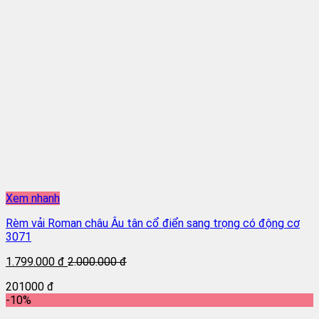
Xem nhanh
Rèm vải Roman châu Âu tân cổ điển sang trọng có động cơ
3071
1.799.000 đ
2.000.000 đ
201000 đ
-10%