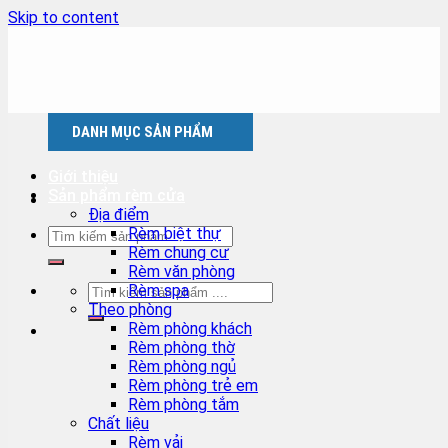
Skip to content
DANH MỤC SẢN PHẨM
Giới thiệu
Sản phẩm rèm cửa
Địa điểm
Rèm biệt thự
Rèm chung cư
Rèm văn phòng
Rèm spa
Theo phòng
Rèm phòng khách
Rèm phòng thờ
Rèm phòng ngủ
Rèm phòng trẻ em
Rèm phòng tắm
Chất liệu
Rèm vải