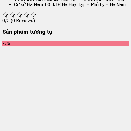
Cơ sở Hà Nam: 03Lk18 Hà Huy Tập – Phủ Lý – Hà Nam
0/5
(0 Reviews)
Sản phẩm tương tự
-7%