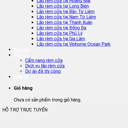
Lắp rèm cửa tại Hoàng Mai
Lắp rèm cửa tại Long Biên
Lắp rèm cửa tại Bắc Từ Liêm
Lắp rèm cửa tại Nam Từ Liêm
Lắp rèm cửa tại Thanh Xuân
Lắp rèm cửa tại Đống Đa
Lắp rèm cửa tại Phủ Lý
Lắp rèm cửa tại Gia Lâm
Lắp rèm cửa tại Vinhome Ocean Park
Báo giá
Tin tức
Cẩm nang rèm cửa
Dịch vụ lắp rèm cửa
Dự án đã thi công
Liên hệ
Giỏ hàng
Chưa có sản phẩm trong giỏ hàng.
HỖ TRỢ TRỰC TUYẾN