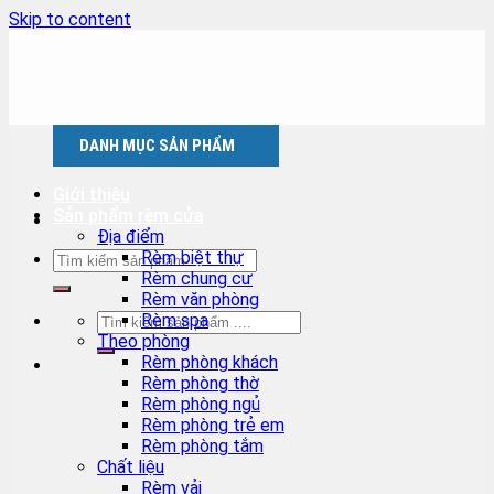
Skip to content
DANH MỤC SẢN PHẨM
Giới thiệu
Sản phẩm rèm cửa
Địa điểm
Rèm biệt thự
Rèm chung cư
Rèm văn phòng
Rèm spa
Theo phòng
Rèm phòng khách
Rèm phòng thờ
Rèm phòng ngủ
Rèm phòng trẻ em
Rèm phòng tắm
Chất liệu
Rèm vải