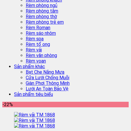
Rèm phòng ngủ
Rèm phòng tắm
Rèm phòng thờ
Rèm phòng trẻ em
Rèm Roman
Rèm sáo nhôm
Rèm spa
Rèm tổ ong
Rèm vải
Rèm văn phòng
Rèm voan
Sản phẩm khác
Bạt Che Nắng Mưa
Cửa Lưới Chống Muỗi
Giàn Phơi Thông Minh
Lưới An Toàn Bảo Vệ
Sản phẩm tiêu biểu
-22%