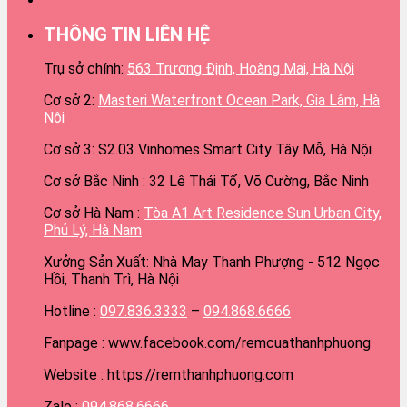
THÔNG TIN LIÊN HỆ
Trụ sở chính:
563 Trương Định, Hoàng Mai, Hà Nội
Cơ sở 2:
Masteri Waterfront Ocean Park, Gia Lâm, Hà
Nội
Cơ sở 3: S2.03 Vinhomes Smart City Tây Mỗ, Hà Nội
Cơ sở Bắc Ninh : 32 Lê Thái Tổ, Võ Cường, Bắc Ninh
Cơ sở Hà Nam :
Tòa A1 Art Residence Sun Urban City,
Phủ Lý, Hà Nam
Xưởng Sản Xuất: Nhà May Thanh Phượng - 512 Ngọc
Hồi, Thanh Trì, Hà Nội
Hotline :
097.836.3333
–
094.868.6666
Fanpage : www.facebook.com/remcuathanhphuong
Website : https://remthanhphuong.com
Zalo :
094.868.6666