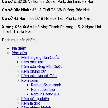
Cơ sở 2:
S2.08 Vinhomes Ocean Park, Gia Lâm, Hà Nội
Cơ sở Bắc Ninh :
32 Lê Thái Tổ, Võ Cường, Bắc Ninh
Cơ sở Hà Nam :
03Lk18 Hà Huy Tập, Phủ Lý, Hà Nam
Xưởng Sản Xuất:
Nhà May Thanh Phượng – 512 Ngọc Hồi,
Thanh Trì, Hà Nội
Danh mục sản phẩm
Địa điểm
Rèm cửa
Mành ngang Hàn Quốc
Rèm biệt thự
Rèm cầu vồng Hàn Quốc
Rèm chung cư
Rèm cửa tân cổ điển
Rèm cuốn
Rèm cuốn in tranh
Rèm cuốn lưới
Rèm lọt sáng 3D
Rèm gỗ tự nhiên
Rèm lá dọc
Rèm phòng khách