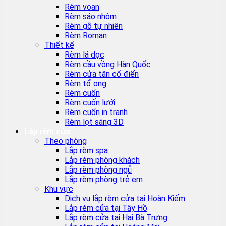
Rèm voan
Rèm sáo nhôm
Rèm gỗ tự nhiên
Rèm Roman
Thiết kế
Rèm lá dọc
Rèm cầu vồng Hàn Quốc
Rèm cửa tân cổ điển
Rèm tổ ong
Rèm cuốn
Rèm cuốn lưới
Rèm cuốn in tranh
Rèm lọt sáng 3D
Lắp rèm cửa
Theo phòng
Lắp rèm spa
Lắp rèm phòng khách
Lắp rèm phòng ngủ
Lắp rèm phòng trẻ em
Khu vực
Dịch vụ lắp rèm cửa tại Hoàn Kiếm
Lắp rèm cửa tại Tây Hồ
Lắp rèm cửa tại Hai Bà Trưng