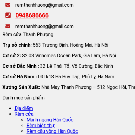
remthanhhuong@gmail.com
0948686666
remthanhhuong@gmail.com
Rèm cửa Thanh Phượng
Trụ sở chính:
563 Trương Định, Hoàng Mai, Hà Nội
Cơ sở 2:
S2.08 Vinhomes Ocean Park, Gia Lâm, Hà Nội
Cơ sở Bắc Ninh :
32 Lê Thái Tổ, Võ Cường, Bắc Ninh
Cơ sở Hà Nam :
03Lk18 Hà Huy Tập, Phủ Lý, Hà Nam
Xưởng Sản Xuất:
Nhà May Thanh Phượng – 512 Ngọc Hồi, Than
Danh mục sản phẩm
Địa điểm
Rèm cửa
Mành ngang Hàn Quốc
Rèm biệt thự
Rèm cầu vồng Hàn Quốc