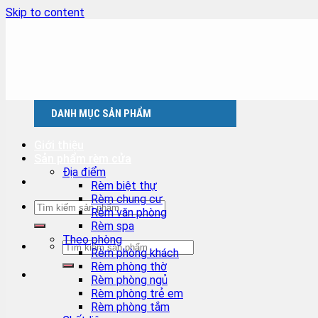
Skip to content
DANH MỤC SẢN PHẨM
Giới thiệu
Sản phẩm rèm cửa
Địa điểm
Rèm biệt thự
Rèm chung cư
Rèm văn phòng
Rèm spa
Theo phòng
Rèm phòng khách
Rèm phòng thờ
Rèm phòng ngủ
Rèm phòng trẻ em
Rèm phòng tắm