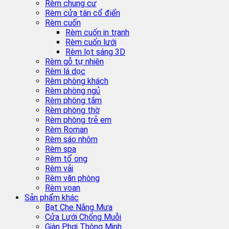
Rèm chung cư
Rèm cửa tân cổ điển
Rèm cuốn
Rèm cuốn in tranh
Rèm cuốn lưới
Rèm lọt sáng 3D
Rèm gỗ tự nhiên
Rèm lá dọc
Rèm phòng khách
Rèm phòng ngủ
Rèm phòng tắm
Rèm phòng thờ
Rèm phòng trẻ em
Rèm Roman
Rèm sáo nhôm
Rèm spa
Rèm tổ ong
Rèm vải
Rèm văn phòng
Rèm voan
Sản phẩm khác
Bạt Che Nắng Mưa
Cửa Lưới Chống Muỗi
Giàn Phơi Thông Minh