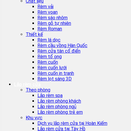
Chất liệu
Rèm vải
Rèm voan
Rèm sáo nhôm
Rèm gỗ tự nhiên
Rèm Roman
Thiết kế
Rèm lá dọc
Rèm cầu vồng Hàn Quốc
Rèm cửa tân cổ điển
Rèm tổ ong
Rèm cuốn
Rèm cuốn lưới
Rèm cuốn in tranh
Rèm lọt sáng 3D
Lắp rèm cửa
Theo phòng
Lắp rèm spa
Lắp rèm phòng khách
Lắp rèm phòng ngủ
Lắp rèm phòng trẻ em
Khu vực
Dịch vụ lắp rèm cửa tại Hoàn Kiếm
Lắp rèm cửa tại Tây Hồ