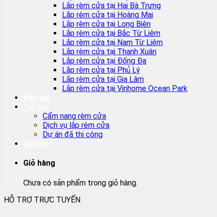
Lắp rèm cửa tại Hai Bà Trưng
Lắp rèm cửa tại Hoàng Mai
Lắp rèm cửa tại Long Biên
Lắp rèm cửa tại Bắc Từ Liêm
Lắp rèm cửa tại Nam Từ Liêm
Lắp rèm cửa tại Thanh Xuân
Lắp rèm cửa tại Đống Đa
Lắp rèm cửa tại Phủ Lý
Lắp rèm cửa tại Gia Lâm
Lắp rèm cửa tại Vinhome Ocean Park
Báo giá
Tin tức
Cẩm nang rèm cửa
Dịch vụ lắp rèm cửa
Dự án đã thi công
Liên hệ
Giỏ hàng
Chưa có sản phẩm trong giỏ hàng.
HỖ TRỢ TRỰC TUYẾN