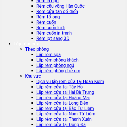
Rèm lá dọc
Rèm cầu vồng Hàn Quốc
Rèm cửa tân cổ điển
Rèm tổ ong
Rèm cuốn
Rèm cuốn lưới
Rèm cuốn in tranh
Rèm lọt sáng 3D
Lắp rèm cửa
Theo phòng
Lắp rèm spa
Lắp rèm phòng khách
Lắp rèm phòng ngủ
Lắp rèm phòng trẻ em
Khu vực
Dịch vụ lắp rèm cửa tại Hoàn Kiếm
Lắp rèm cửa tại Tây Hồ
Lắp rèm cửa tại Hai Bà Trưng
Lắp rèm cửa tại Hoàng Mai
Lắp rèm cửa tại Long Biên
Lắp rèm cửa tại Bắc Từ Liêm
Lắp rèm cửa tại Nam Từ Liêm
Lắp rèm cửa tại Thanh Xuân
Lắp rèm cửa tại Đống Đa