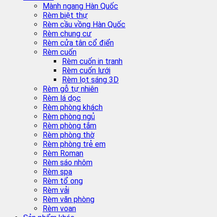
Mành ngang Hàn Quốc
Rèm biệt thự
Rèm cầu vồng Hàn Quốc
Rèm chung cư
Rèm cửa tân cổ điển
Rèm cuốn
Rèm cuốn in tranh
Rèm cuốn lưới
Rèm lọt sáng 3D
Rèm gỗ tự nhiên
Rèm lá dọc
Rèm phòng khách
Rèm phòng ngủ
Rèm phòng tắm
Rèm phòng thờ
Rèm phòng trẻ em
Rèm Roman
Rèm sáo nhôm
Rèm spa
Rèm tổ ong
Rèm vải
Rèm văn phòng
Rèm voan