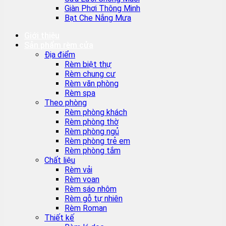
Giàn Phơi Thông Minh
Bạt Che Nắng Mưa
Giới thiệu
Sản phẩm rèm cửa
Địa điểm
Rèm biệt thự
Rèm chung cư
Rèm văn phòng
Rèm spa
Theo phòng
Rèm phòng khách
Rèm phòng thờ
Rèm phòng ngủ
Rèm phòng trẻ em
Rèm phòng tắm
Chất liệu
Rèm vải
Rèm voan
Rèm sáo nhôm
Rèm gỗ tự nhiên
Rèm Roman
Thiết kế