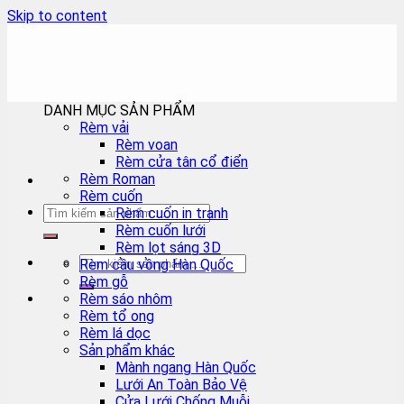
Skip to content
DANH MỤC SẢN PHẨM
Rèm vải
Rèm voan
Rèm cửa tân cổ điển
Rèm Roman
Rèm cuốn
Rèm cuốn in tranh
Rèm cuốn lưới
Rèm lọt sáng 3D
Rèm cầu vồng Hàn Quốc
Rèm gỗ
Rèm sáo nhôm
Rèm tổ ong
Rèm lá dọc
Sản phẩm khác
Mành ngang Hàn Quốc
Lưới An Toàn Bảo Vệ
Cửa Lưới Chống Muỗi