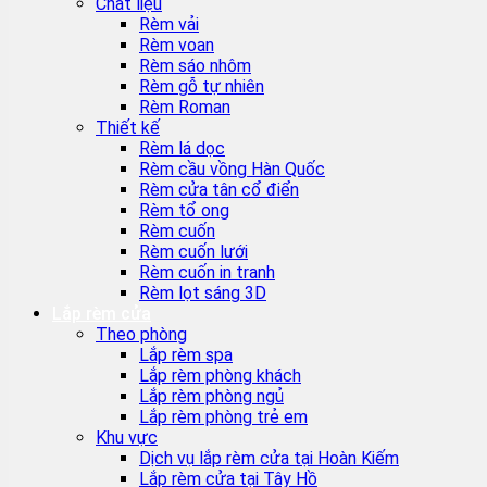
Chất liệu
Rèm vải
Rèm voan
Rèm sáo nhôm
Rèm gỗ tự nhiên
Rèm Roman
Thiết kế
Rèm lá dọc
Rèm cầu vồng Hàn Quốc
Rèm cửa tân cổ điển
Rèm tổ ong
Rèm cuốn
Rèm cuốn lưới
Rèm cuốn in tranh
Rèm lọt sáng 3D
Lắp rèm cửa
Theo phòng
Lắp rèm spa
Lắp rèm phòng khách
Lắp rèm phòng ngủ
Lắp rèm phòng trẻ em
Khu vực
Dịch vụ lắp rèm cửa tại Hoàn Kiếm
Lắp rèm cửa tại Tây Hồ