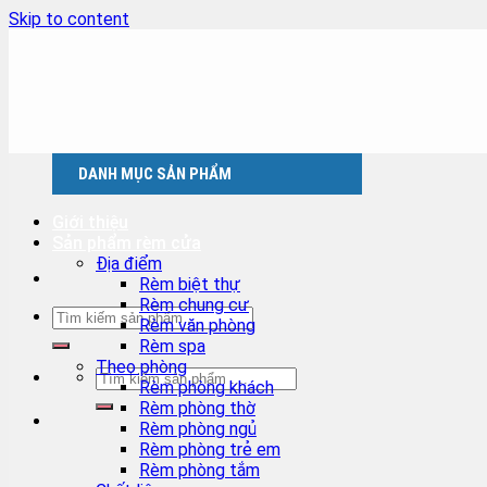
Skip to content
DANH MỤC SẢN PHẨM
Giới thiệu
Sản phẩm rèm cửa
Địa điểm
Rèm biệt thự
Rèm chung cư
Rèm văn phòng
Rèm spa
Theo phòng
Rèm phòng khách
Rèm phòng thờ
Rèm phòng ngủ
Rèm phòng trẻ em
Rèm phòng tắm