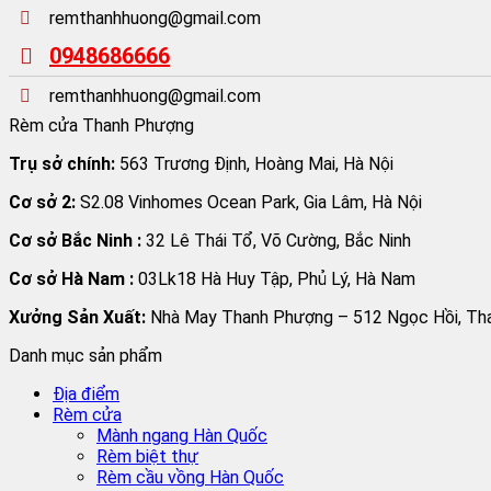
remthanhhuong@gmail.com
0948686666
remthanhhuong@gmail.com
Rèm cửa Thanh Phượng
Trụ sở chính:
563 Trương Định, Hoàng Mai, Hà Nội
Cơ sở 2:
S2.08 Vinhomes Ocean Park, Gia Lâm, Hà Nội
Cơ sở Bắc Ninh :
32 Lê Thái Tổ, Võ Cường, Bắc Ninh
Cơ sở Hà Nam :
03Lk18 Hà Huy Tập, Phủ Lý, Hà Nam
Xưởng Sản Xuất:
Nhà May Thanh Phượng – 512 Ngọc Hồi, Than
Danh mục sản phẩm
Địa điểm
Rèm cửa
Mành ngang Hàn Quốc
Rèm biệt thự
Rèm cầu vồng Hàn Quốc