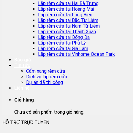
Lắp rèm cửa tại Hai Bà Trưng
Lắp rèm cửa tại Hoàng Mai
Lắp rèm cửa tại Long Biên
Lắp rèm cửa tại Bắc Từ Liêm
Lắp rèm cửa tại Nam Từ Liêm
Lắp rèm cửa tại Thanh Xuân
Lắp rèm cửa tại Đống Đa
Lắp rèm cửa tại Phủ Lý
Lắp rèm cửa tại Gia Lâm
Lắp rèm cửa tại Vinhome Ocean Park
Báo giá
Tin tức
Cẩm nang rèm cửa
Dịch vụ lắp rèm cửa
Dự án đã thi công
Liên hệ
Giỏ hàng
Chưa có sản phẩm trong giỏ hàng.
HỖ TRỢ TRỰC TUYẾN