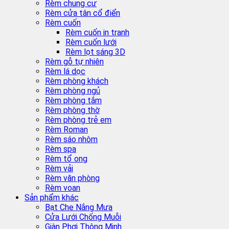
Rèm chung cư
Rèm cửa tân cổ điển
Rèm cuốn
Rèm cuốn in tranh
Rèm cuốn lưới
Rèm lọt sáng 3D
Rèm gỗ tự nhiên
Rèm lá dọc
Rèm phòng khách
Rèm phòng ngủ
Rèm phòng tắm
Rèm phòng thờ
Rèm phòng trẻ em
Rèm Roman
Rèm sáo nhôm
Rèm spa
Rèm tổ ong
Rèm vải
Rèm văn phòng
Rèm voan
Sản phẩm khác
Bạt Che Nắng Mưa
Cửa Lưới Chống Muỗi
Giàn Phơi Thông Minh