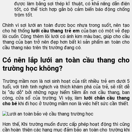
được làm bằng sợi thép kĩ thuật, có khả năng dẫn điện
tốt, có thể tích hợp gắn bộ cảm biến báo động chống
trộm tốt.
Chính vì sợi lưới an toàn được bọc nhựa trong suốt, nên tạo
cho hệ thống
lưới cầu thang trẻ em
của bạn có một vẻ đẹp
lôi cuốn. Cộng thêm lõi lưới có ánh kim màu bạc, giúp cho cầu
thang của bạn trở nên đẹp hơn bất kì sản phẩm an toàn cho
cầu thang nào trên thị trường đang có.
Có nên lắp lưới an toàn cầu thang cho
trường học không?
Trường mầm non là nơi sinh hoạt của rất nhiều trẻ em dưới 5
tuổi, với tính tinh nghịch và thích khám phá của trẻ, sẽ rất dễ
bị “dụ dỗ” bởi những nguy hiểm tiềm ẩn nơi cầu thang, ban
công, cửa sổ của trường. Vì vậy, làm
lưới chắn cầu thang
cho bé
khi đi học ở trường mầm non là việc hết sức cần thiết.
Hơn thế, Khi trường muốn được cấp phép hoạt động thì cũng
cần hoàn thiện các hạng mục đảm bảo an toàn cho trường khi