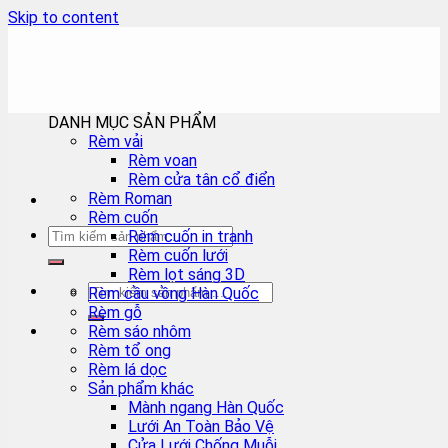
Skip to content
DANH MỤC SẢN PHẨM
Rèm vải
Rèm voan
Rèm cửa tân cổ điển
Rèm Roman
Rèm cuốn
Rèm cuốn in tranh
Rèm cuốn lưới
Rèm lọt sáng 3D
Rèm cầu vồng Hàn Quốc
Rèm gỗ
Rèm sáo nhôm
Rèm tổ ong
Rèm lá dọc
Sản phẩm khác
Mành ngang Hàn Quốc
Lưới An Toàn Bảo Vệ
Cửa Lưới Chống Muỗi