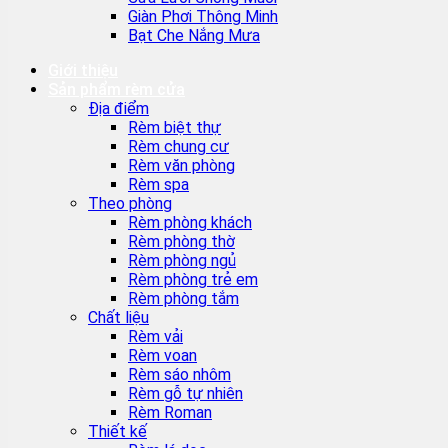
Giàn Phơi Thông Minh
Bạt Che Nắng Mưa
Giới thiệu
Sản phẩm rèm cửa
Địa điểm
Rèm biệt thự
Rèm chung cư
Rèm văn phòng
Rèm spa
Theo phòng
Rèm phòng khách
Rèm phòng thờ
Rèm phòng ngủ
Rèm phòng trẻ em
Rèm phòng tắm
Chất liệu
Rèm vải
Rèm voan
Rèm sáo nhôm
Rèm gỗ tự nhiên
Rèm Roman
Thiết kế