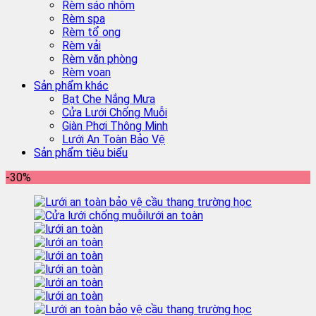
Rèm sáo nhôm
Rèm spa
Rèm tổ ong
Rèm vải
Rèm văn phòng
Rèm voan
Sản phẩm khác
Bạt Che Nắng Mưa
Cửa Lưới Chống Muỗi
Giàn Phơi Thông Minh
Lưới An Toàn Bảo Vệ
Sản phẩm tiêu biểu
-30%