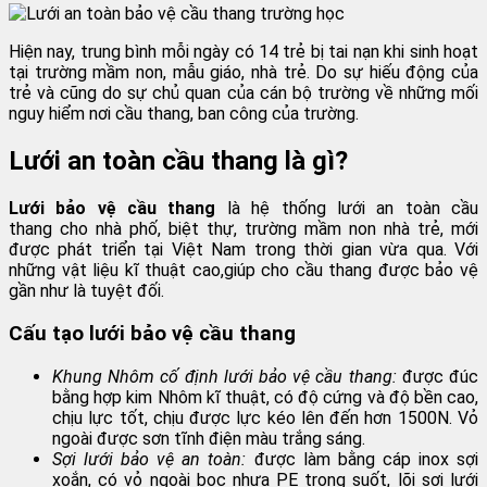
Hiện nay, trung bình mỗi ngày có 14 trẻ bị tai nạn khi sinh hoạt
tại trường mầm non, mẫu giáo, nhà trẻ. Do sự hiếu động của
trẻ và cũng do sự chủ quan của cán bộ trường về những mối
nguy hiểm nơi cầu thang, ban công của trường.
Lưới an toàn cầu thang là gì?
Lưới bảo vệ cầu thang
là hệ thống lưới an toàn cầu
thang cho nhà phố, biệt thự, trường mầm non nhà trẻ, mới
được phát triển tại Việt Nam trong thời gian vừa qua. Với
những vật liệu kĩ thuật cao,giúp cho cầu thang được bảo vệ
gần như là tuyệt đối.
Cấu tạo lưới bảo vệ cầu thang
Khung Nhôm cố định lưới bảo vệ cầu thang:
được đúc
bằng hợp kim Nhôm kĩ thuật, có độ cứng và độ bền cao,
chịu lực tốt, chịu được lực kéo lên đến hơn 1500N. Vỏ
ngoài được sơn tĩnh điện màu trắng sáng.
Sợi lưới bảo vệ an toàn:
được làm bằng cáp inox sợi
xoắn, có vỏ ngoài bọc nhựa PE trong suốt, lõi sợi lưới