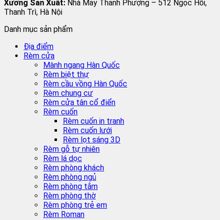
Xưởng Sản Xuất:
Nhà May Thanh Phượng – 512 Ngọc Hồi,
Thanh Trì, Hà Nội
Danh mục sản phẩm
Địa điểm
Rèm cửa
Mành ngang Hàn Quốc
Rèm biệt thự
Rèm cầu vồng Hàn Quốc
Rèm chung cư
Rèm cửa tân cổ điển
Rèm cuốn
Rèm cuốn in tranh
Rèm cuốn lưới
Rèm lọt sáng 3D
Rèm gỗ tự nhiên
Rèm lá dọc
Rèm phòng khách
Rèm phòng ngủ
Rèm phòng tắm
Rèm phòng thờ
Rèm phòng trẻ em
Rèm Roman