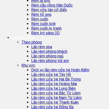
Rèm lá dọc
Rèm cầu vồng Hàn Quốc
Rèm cửa tân cổ điển
Rèm tổ ong
Rèm cuốn
Rèm cuốn lưới
Rèm cuốn in tranh
Rèm lọt sáng 3D
Lắp rèm cửa
Theo phòng
Lắp rèm spa
Lắp rèm phòng khách
Lắp rèm phòng ngủ
Lắp rèm phòng trẻ em
Khu vực
Dịch vụ lắp rèm cửa tại Hoàn Kiếm
Lắp rèm cửa tại Tây Hồ
Lắp rèm cửa tại Hai Bà Trưng
Lắp rèm cửa tại Hoàng Mai
Lắp rèm cửa tại Long Biên
Lắp rèm cửa tại Bắc Từ Liêm
Lắp rèm cửa tại Nam Từ Liêm
Lắp rèm cửa tại Thanh Xuân
Lắp rèm cửa tại Đống Đa