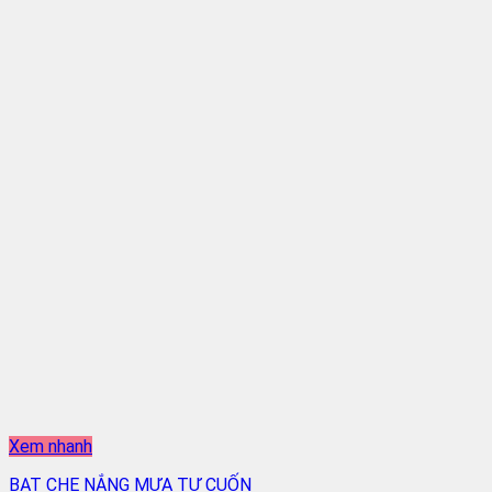
Xem nhanh
BẠT CHE NẮNG MƯA TỰ CUỐN