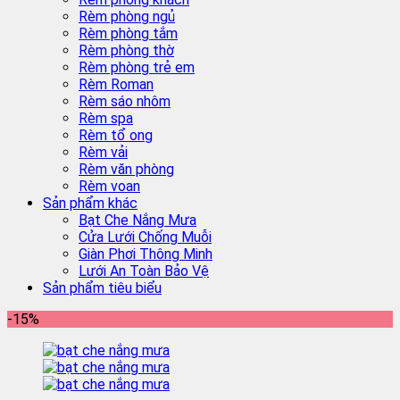
Rèm phòng ngủ
Rèm phòng tắm
Rèm phòng thờ
Rèm phòng trẻ em
Rèm Roman
Rèm sáo nhôm
Rèm spa
Rèm tổ ong
Rèm vải
Rèm văn phòng
Rèm voan
Sản phẩm khác
Bạt Che Nắng Mưa
Cửa Lưới Chống Muỗi
Giàn Phơi Thông Minh
Lưới An Toàn Bảo Vệ
Sản phẩm tiêu biểu
-15%