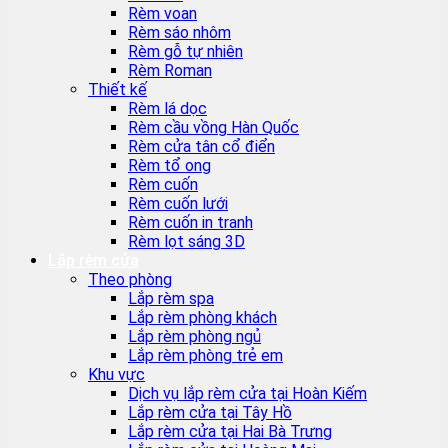
Rèm voan
Rèm sáo nhôm
Rèm gỗ tự nhiên
Rèm Roman
Thiết kế
Rèm lá dọc
Rèm cầu vồng Hàn Quốc
Rèm cửa tân cổ điển
Rèm tổ ong
Rèm cuốn
Rèm cuốn lưới
Rèm cuốn in tranh
Rèm lọt sáng 3D
Lắp rèm cửa
Theo phòng
Lắp rèm spa
Lắp rèm phòng khách
Lắp rèm phòng ngủ
Lắp rèm phòng trẻ em
Khu vực
Dịch vụ lắp rèm cửa tại Hoàn Kiếm
Lắp rèm cửa tại Tây Hồ
Lắp rèm cửa tại Hai Bà Trưng