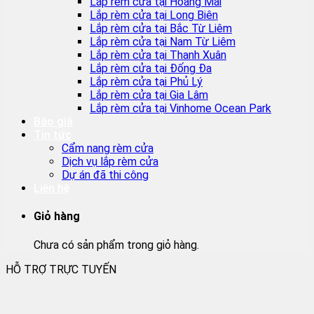
Lắp rèm cửa tại Hoàng Mai
Lắp rèm cửa tại Long Biên
Lắp rèm cửa tại Bắc Từ Liêm
Lắp rèm cửa tại Nam Từ Liêm
Lắp rèm cửa tại Thanh Xuân
Lắp rèm cửa tại Đống Đa
Lắp rèm cửa tại Phủ Lý
Lắp rèm cửa tại Gia Lâm
Lắp rèm cửa tại Vinhome Ocean Park
Báo giá
Tin tức
Cẩm nang rèm cửa
Dịch vụ lắp rèm cửa
Dự án đã thi công
Liên hệ
Giỏ hàng
Chưa có sản phẩm trong giỏ hàng.
HỖ TRỢ TRỰC TUYẾN