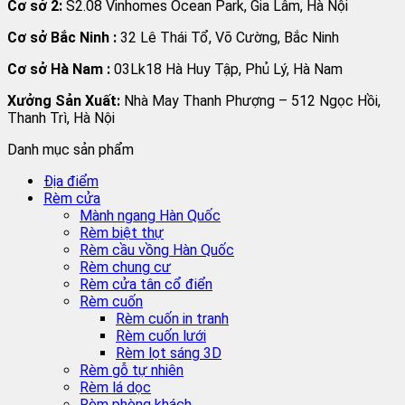
Cơ sở 2:
S2.08 Vinhomes Ocean Park, Gia Lâm, Hà Nội
Cơ sở Bắc Ninh :
32 Lê Thái Tổ, Võ Cường, Bắc Ninh
Cơ sở Hà Nam :
03Lk18 Hà Huy Tập, Phủ Lý, Hà Nam
Xưởng Sản Xuất:
Nhà May Thanh Phượng – 512 Ngọc Hồi,
Thanh Trì, Hà Nội
Danh mục sản phẩm
Địa điểm
Rèm cửa
Mành ngang Hàn Quốc
Rèm biệt thự
Rèm cầu vồng Hàn Quốc
Rèm chung cư
Rèm cửa tân cổ điển
Rèm cuốn
Rèm cuốn in tranh
Rèm cuốn lưới
Rèm lọt sáng 3D
Rèm gỗ tự nhiên
Rèm lá dọc
Rèm phòng khách