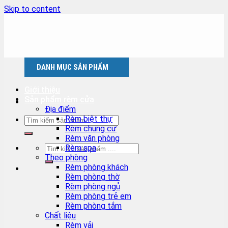
Skip to content
DANH MỤC SẢN PHẨM
Giới thiệu
Sản phẩm rèm cửa
Địa điểm
Rèm biệt thự
Rèm chung cư
Rèm văn phòng
Rèm spa
Theo phòng
Rèm phòng khách
Rèm phòng thờ
Rèm phòng ngủ
Rèm phòng trẻ em
Rèm phòng tắm
Chất liệu
Rèm vải