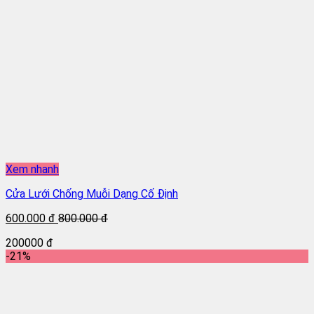
Xem nhanh
Cửa Lưới Chống Muỗi Dạng Cố Định
600.000 đ
800.000 đ
200000 đ
-21%