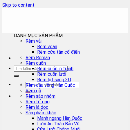
Skip to content
DANH MỤC SẢN PHẨM
Rèm vải
Rèm voan
Rèm cửa tân cổ điển
Rèm Roman
Rèm cuốn
Rèm cuốn in tranh
Rèm cuốn lưới
Rèm lọt sáng 3D
Rèm cầu vồng Hàn Quốc
Rèm gỗ
Rèm sáo nhôm
Rèm tổ ong
Rèm lá dọc
Sản phẩm khác
Mành ngang Hàn Quốc
Lưới An Toàn Bảo Vệ
Cửa Lưới Chống Muỗi