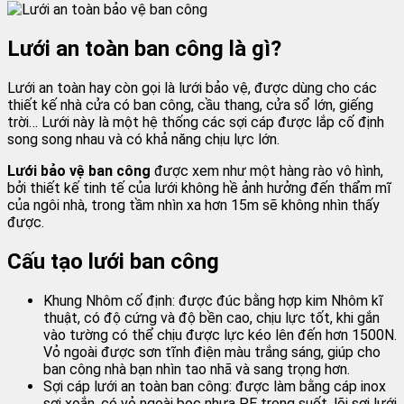
Lưới an toàn ban công là gì?
Lưới an toàn hay còn gọi là lưới bảo vệ, được dùng cho các
thiết kế nhà cửa có ban công, cầu thang, cửa sổ lớn, giếng
trời… Lưới này là một hệ thống các sợi cáp được lắp cố định
song song nhau và có khả năng chịu lực lớn.
Lưới bảo vệ ban công
được xem như một hàng rào vô hình,
bởi thiết kế tinh tế của lưới không hề ảnh hưởng đến thẩm mĩ
của ngôi nhà, trong tầm nhìn xa hơn 15m sẽ không nhìn thấy
được.
Cấu tạo lưới ban công
Khung Nhôm cố định: được đúc bằng hợp kim Nhôm kĩ
thuật, có độ cứng và độ bền cao, chịu lực tốt, khi gắn
vào tường có thể chịu được lực kéo lên đến hơn 1500N.
Vỏ ngoài được sơn tĩnh điện màu trắng sáng, giúp cho
ban công nhà bạn nhìn tao nhã và sang trọng hơn.
Sợi cáp lưới an toàn ban công: được làm bằng cáp inox
sợi xoắn, có vỏ ngoài bọc nhựa PE trong suốt, lõi sợi lưới