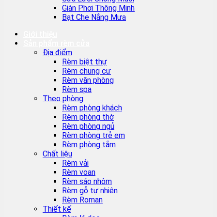
Giàn Phơi Thông Minh
Bạt Che Nắng Mưa
Giới thiệu
Sản phẩm rèm cửa
Địa điểm
Rèm biệt thự
Rèm chung cư
Rèm văn phòng
Rèm spa
Theo phòng
Rèm phòng khách
Rèm phòng thờ
Rèm phòng ngủ
Rèm phòng trẻ em
Rèm phòng tắm
Chất liệu
Rèm vải
Rèm voan
Rèm sáo nhôm
Rèm gỗ tự nhiên
Rèm Roman
Thiết kế