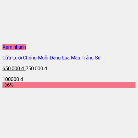
Xem nhanh
Cửa Lưới Chống Muỗi Dạng Lùa Màu Trắng Sứ
650.000 đ
750.000 đ
100000 đ
-36%