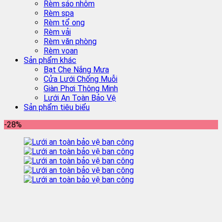
Rèm sáo nhôm
Rèm spa
Rèm tổ ong
Rèm vải
Rèm văn phòng
Rèm voan
Sản phẩm khác
Bạt Che Nắng Mưa
Cửa Lưới Chống Muỗi
Giàn Phơi Thông Minh
Lưới An Toàn Bảo Vệ
Sản phẩm tiêu biểu
-28%