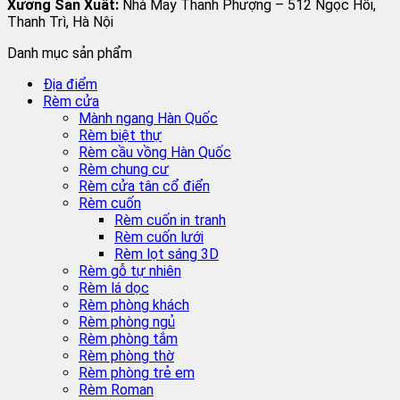
Xưởng Sản Xuất:
Nhà May Thanh Phượng – 512 Ngọc Hồi,
Thanh Trì, Hà Nội
Danh mục sản phẩm
Địa điểm
Rèm cửa
Mành ngang Hàn Quốc
Rèm biệt thự
Rèm cầu vồng Hàn Quốc
Rèm chung cư
Rèm cửa tân cổ điển
Rèm cuốn
Rèm cuốn in tranh
Rèm cuốn lưới
Rèm lọt sáng 3D
Rèm gỗ tự nhiên
Rèm lá dọc
Rèm phòng khách
Rèm phòng ngủ
Rèm phòng tắm
Rèm phòng thờ
Rèm phòng trẻ em
Rèm Roman