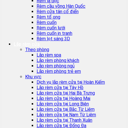
Rèm lá dọc
Rèm cầu vồng Hàn Quốc
Rèm cửa tân cổ điển
Rèm tổ ong
Rèm cuốn
Rèm cuốn lưới
Rèm cuốn in tranh
Rèm lọt sáng 3D
Lắp rèm cửa
Theo phòng
Lắp rèm spa
Lắp rèm phòng khách
Lắp rèm phòng ngủ
Lắp rèm phòng trẻ em
Khu vực
Dịch vụ lắp rèm cửa tại Hoàn Kiếm
Lắp rèm cửa tại Tây Hồ
Lắp rèm cửa tại Hai Bà Trưng
Lắp rèm cửa tại Hoàng Mai
Lắp rèm cửa tại Long Biên
Lắp rèm cửa tại Bắc Từ Liêm
Lắp rèm cửa tại Nam Từ Liêm
Lắp rèm cửa tại Thanh Xuân
Lắp rèm cửa tại Đống Đa