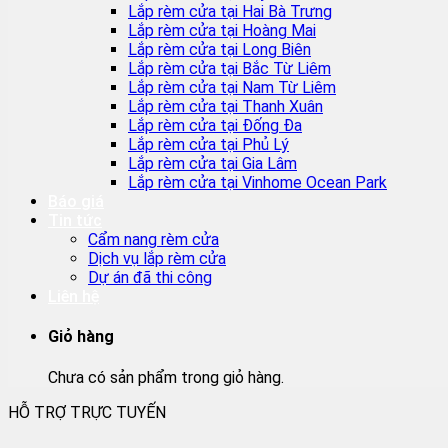
Lắp rèm cửa tại Hai Bà Trưng
Lắp rèm cửa tại Hoàng Mai
Lắp rèm cửa tại Long Biên
Lắp rèm cửa tại Bắc Từ Liêm
Lắp rèm cửa tại Nam Từ Liêm
Lắp rèm cửa tại Thanh Xuân
Lắp rèm cửa tại Đống Đa
Lắp rèm cửa tại Phủ Lý
Lắp rèm cửa tại Gia Lâm
Lắp rèm cửa tại Vinhome Ocean Park
Báo giá
Tin tức
Cẩm nang rèm cửa
Dịch vụ lắp rèm cửa
Dự án đã thi công
Liên hệ
Giỏ hàng
Chưa có sản phẩm trong giỏ hàng.
HỖ TRỢ TRỰC TUYẾN