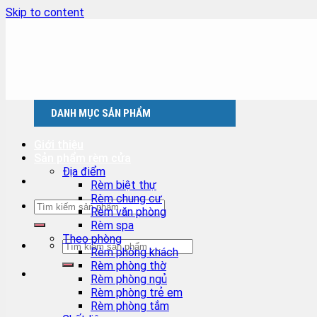
Skip to content
DANH MỤC SẢN PHẨM
Giới thiệu
Sản phẩm rèm cửa
Địa điểm
Rèm biệt thự
Rèm chung cư
Rèm văn phòng
Rèm spa
Theo phòng
Rèm phòng khách
Rèm phòng thờ
Rèm phòng ngủ
Rèm phòng trẻ em
Rèm phòng tắm