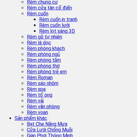
Rèm chung cư
Rèm cửa tân cổ điển
Rèm cuốn
Rèm cuốn in tranh
Rèm cuốn lưới
Rèm lọt sáng 3D
Rèm gỗ tự nhiên
Rèm lá dọc
Rèm phòng khách
Rèm phòng ngủ
Rèm phòng tắm
Rèm phòng thờ
Rèm phòng trẻ em
Rèm Roman
Rèm sáo nhôm
Rèm spa
Rèm tổ ong
Rèm vải
Rèm văn phòng
Rèm voan
Sản phẩm khác
Bạt Che Nắng Mưa
Cửa Lưới Chống Muỗi
Giàn Phơi Thông Minh