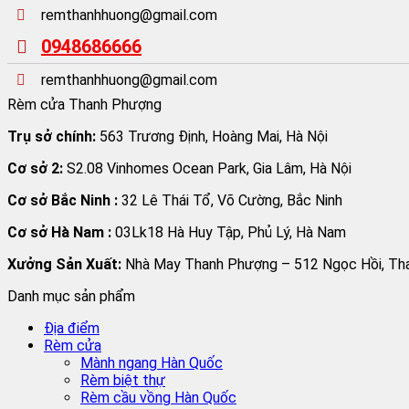
remthanhhuong@gmail.com
0948686666
remthanhhuong@gmail.com
Rèm cửa Thanh Phượng
Trụ sở chính:
563 Trương Định, Hoàng Mai, Hà Nội
Cơ sở 2:
S2.08 Vinhomes Ocean Park, Gia Lâm, Hà Nội
Cơ sở Bắc Ninh :
32 Lê Thái Tổ, Võ Cường, Bắc Ninh
Cơ sở Hà Nam :
03Lk18 Hà Huy Tập, Phủ Lý, Hà Nam
Xưởng Sản Xuất:
Nhà May Thanh Phượng – 512 Ngọc Hồi, Than
Danh mục sản phẩm
Địa điểm
Rèm cửa
Mành ngang Hàn Quốc
Rèm biệt thự
Rèm cầu vồng Hàn Quốc