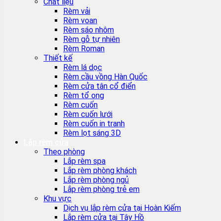
Chất liệu
Rèm vải
Rèm voan
Rèm sáo nhôm
Rèm gỗ tự nhiên
Rèm Roman
Thiết kế
Rèm lá dọc
Rèm cầu vồng Hàn Quốc
Rèm cửa tân cổ điển
Rèm tổ ong
Rèm cuốn
Rèm cuốn lưới
Rèm cuốn in tranh
Rèm lọt sáng 3D
Lắp rèm cửa
Theo phòng
Lắp rèm spa
Lắp rèm phòng khách
Lắp rèm phòng ngủ
Lắp rèm phòng trẻ em
Khu vực
Dịch vụ lắp rèm cửa tại Hoàn Kiếm
Lắp rèm cửa tại Tây Hồ