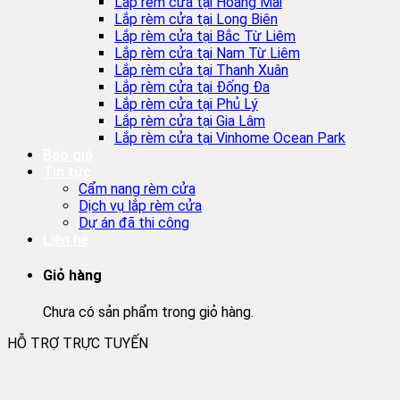
Lắp rèm cửa tại Hoàng Mai
Lắp rèm cửa tại Long Biên
Lắp rèm cửa tại Bắc Từ Liêm
Lắp rèm cửa tại Nam Từ Liêm
Lắp rèm cửa tại Thanh Xuân
Lắp rèm cửa tại Đống Đa
Lắp rèm cửa tại Phủ Lý
Lắp rèm cửa tại Gia Lâm
Lắp rèm cửa tại Vinhome Ocean Park
Báo giá
Tin tức
Cẩm nang rèm cửa
Dịch vụ lắp rèm cửa
Dự án đã thi công
Liên hệ
Giỏ hàng
Chưa có sản phẩm trong giỏ hàng.
HỖ TRỢ TRỰC TUYẾN