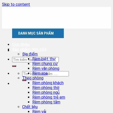
Skip to content
DANH MỤC SẢN PHẨM
Giới thiệu
Sản phẩm rèm cửa
Địa điểm
Rèm biệt thự
Rèm chung cư
Rèm văn phòng
Rèm spa
Theo phòng
Rèm phòng khách
Rèm phòng thờ
Rèm phòng ngủ
Rèm phòng trẻ em
Rèm phòng tắm
Chất liệu
Rèm vải