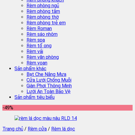
Rèm phòng ngủ
Rèm phòng tắm
Rèm phòng thờ
Rèm phòng trẻ em
Rèm Roman
Rèm sáo nhôm
Rèm spa
Rèm tổ ong
Rèm vải
Rèm văn phòng
Rèm voan
Sản phẩm khác
Bạt Che Nắng Mưa
Cửa Lưới Chống Muỗi
Giàn Phơi Thông Minh
Lưới An Toàn Bảo Vệ
Sản phẩm tiêu biểu
-49%
Trang chủ
/
Rèm cửa
/
Rèm lá dọc