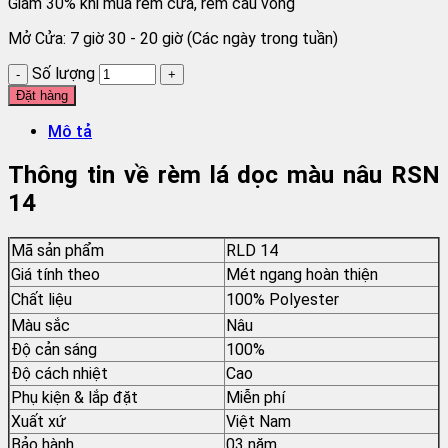
Giảm 30% khi mua rèm cửa, rèm cầu vồng
Mở Cửa: 7 giờ 30 - 20 giờ (Các ngày trong tuần)
Số lượng
Đặt hàng
Mô tả
Thông tin về rèm lá dọc màu nâu RSN
14
Mã sản phẩm
RLD 14
Giá tính theo
Mét ngang hoàn thiện
Chất liệu
100% Polyester
Màu sắc
Nâu
Độ cản sáng
100%
Độ cách nhiệt
Cao
Phụ kiện & lắp đặt
Miễn phí
Xuất xứ
Việt Nam
Bảo hành
03 năm