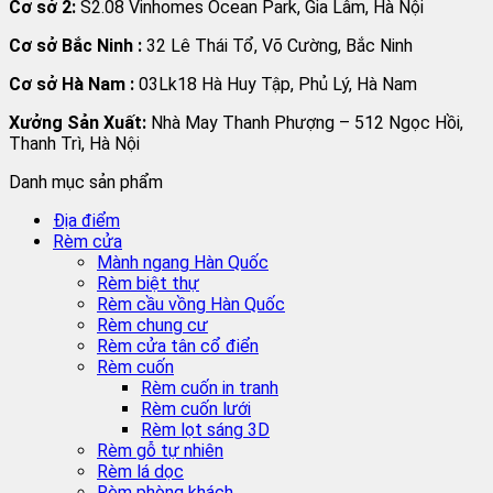
Cơ sở 2:
S2.08 Vinhomes Ocean Park, Gia Lâm, Hà Nội
Cơ sở Bắc Ninh :
32 Lê Thái Tổ, Võ Cường, Bắc Ninh
Cơ sở Hà Nam :
03Lk18 Hà Huy Tập, Phủ Lý, Hà Nam
Xưởng Sản Xuất:
Nhà May Thanh Phượng – 512 Ngọc Hồi,
Thanh Trì, Hà Nội
Danh mục sản phẩm
Địa điểm
Rèm cửa
Mành ngang Hàn Quốc
Rèm biệt thự
Rèm cầu vồng Hàn Quốc
Rèm chung cư
Rèm cửa tân cổ điển
Rèm cuốn
Rèm cuốn in tranh
Rèm cuốn lưới
Rèm lọt sáng 3D
Rèm gỗ tự nhiên
Rèm lá dọc
Rèm phòng khách