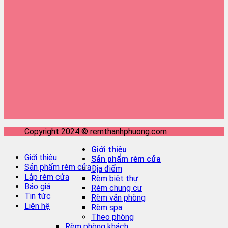
Copyright 2024 © remthanhphuong.com
Giới thiệu
Giới thiệu
Sản phẩm rèm cửa
Sản phẩm rèm cửa
Địa điểm
Lắp rèm cửa
Rèm biệt thự
Báo giá
Rèm chung cư
Tin tức
Rèm văn phòng
Liên hệ
Rèm spa
Theo phòng
Rèm phòng khách