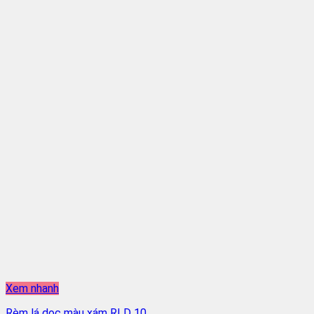
Xem nhanh
Rèm lá dọc màu xám RLD 10