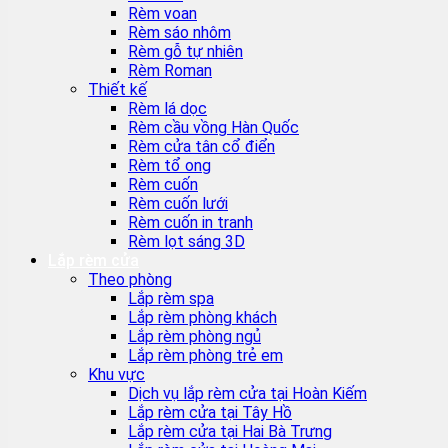
Rèm voan
Rèm sáo nhôm
Rèm gỗ tự nhiên
Rèm Roman
Thiết kế
Rèm lá dọc
Rèm cầu vồng Hàn Quốc
Rèm cửa tân cổ điển
Rèm tổ ong
Rèm cuốn
Rèm cuốn lưới
Rèm cuốn in tranh
Rèm lọt sáng 3D
Lắp rèm cửa
Theo phòng
Lắp rèm spa
Lắp rèm phòng khách
Lắp rèm phòng ngủ
Lắp rèm phòng trẻ em
Khu vực
Dịch vụ lắp rèm cửa tại Hoàn Kiếm
Lắp rèm cửa tại Tây Hồ
Lắp rèm cửa tại Hai Bà Trưng