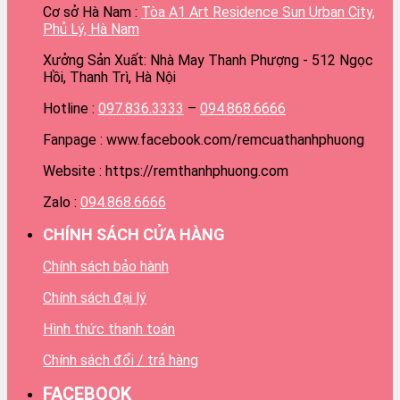
Cơ sở Hà Nam :
Tòa A1 Art Residence Sun Urban City,
Phủ Lý, Hà Nam
Xưởng Sản Xuất: Nhà May Thanh Phượng - 512 Ngọc
Hồi, Thanh Trì, Hà Nội
Hotline :
097.836.3333
–
094.868.6666
Fanpage : www.facebook.com/remcuathanhphuong
Website : https://remthanhphuong.com
Zalo :
094.868.6666
CHÍNH SÁCH CỬA HÀNG
Chính sách bảo hành
Chính sách đại lý
Hình thức thanh toán
Chính sách đổi / trả hàng
FACEBOOK