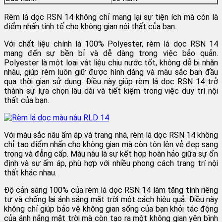
Rèm lá dọc RSN 14 không chỉ mang lại sự tiện ích mà còn là
điểm nhấn tinh tế cho không gian nội thất của bạn.
Với chất liệu chính là 100% Polyester, rèm lá dọc RSN 14
mang đến sự bền bỉ và dễ dàng trong việc bảo quản.
Polyester là một loại vật liệu chịu nước tốt, không dễ bị nhăn
nhàu, giúp rèm luôn giữ được hình dáng và màu sắc ban đầu
qua thời gian sử dụng. Điều này giúp rèm lá dọc RSN 14 trở
thành sự lựa chọn lâu dài và tiết kiệm trong việc duy trì nội
thất của bạn.
Với màu sắc nâu ấm áp và trang nhã, rèm lá dọc RSN 14 không
chỉ tạo điểm nhấn cho không gian mà còn tôn lên vẻ đẹp sang
trọng và đẳng cấp. Màu nâu là sự kết hợp hoàn hảo giữa sự ổn
định và sự ấm áp, phù hợp với nhiều phong cách trang trí nội
thất khác nhau.
Độ cản sáng 100% của rèm lá dọc RSN 14 làm tăng tính riêng
tư và chống lại ánh sáng mặt trời một cách hiệu quả. Điều này
không chỉ giúp bảo vệ không gian sống của bạn khỏi tác động
của ánh nắng mặt trời mà còn tạo ra một không gian yên bình