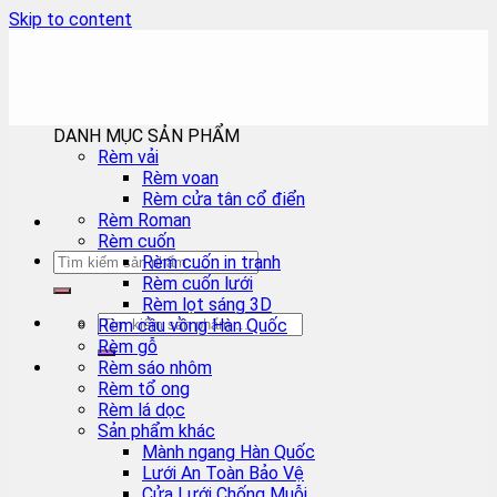
Skip to content
DANH MỤC SẢN PHẨM
Rèm vải
Rèm voan
Rèm cửa tân cổ điển
Rèm Roman
Rèm cuốn
Rèm cuốn in tranh
Rèm cuốn lưới
Rèm lọt sáng 3D
Rèm cầu vồng Hàn Quốc
Rèm gỗ
Rèm sáo nhôm
Rèm tổ ong
Rèm lá dọc
Sản phẩm khác
Mành ngang Hàn Quốc
Lưới An Toàn Bảo Vệ
Cửa Lưới Chống Muỗi