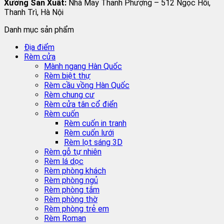
Xưởng Sản Xuất:
Nhà May Thanh Phượng – 512 Ngọc Hồi,
Thanh Trì, Hà Nội
Danh mục sản phẩm
Địa điểm
Rèm cửa
Mành ngang Hàn Quốc
Rèm biệt thự
Rèm cầu vồng Hàn Quốc
Rèm chung cư
Rèm cửa tân cổ điển
Rèm cuốn
Rèm cuốn in tranh
Rèm cuốn lưới
Rèm lọt sáng 3D
Rèm gỗ tự nhiên
Rèm lá dọc
Rèm phòng khách
Rèm phòng ngủ
Rèm phòng tắm
Rèm phòng thờ
Rèm phòng trẻ em
Rèm Roman