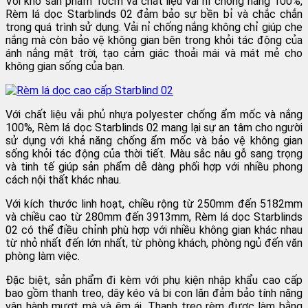
Với khổ sản phẩm 10cm và chất liệu vải nỉ chống nắng 100%,
Rèm lá dọc Starblinds 02 đảm bảo sự bền bỉ và chắc chắn
trong quá trình sử dụng. Vải nỉ chống nắng không chỉ giúp che
nắng mà còn bảo vệ không gian bên trong khỏi tác động của
ánh nắng mặt trời, tạo cảm giác thoải mái và mát mẻ cho
không gian sống của bạn.
Với chất liệu vải phủ nhựa polyester chống ẩm mốc và nắng
100%, Rèm lá dọc Starblinds 02 mang lại sự an tâm cho người
sử dụng với khả năng chống ẩm mốc và bảo vệ không gian
sống khỏi tác động của thời tiết. Màu sắc nâu gỗ sang trọng
và tinh tế giúp sản phẩm dễ dàng phối hợp với nhiều phong
cách nội thất khác nhau.
Với kích thước linh hoạt, chiều rộng từ 250mm đến 5182mm
và chiều cao từ 280mm đến 3913mm, Rèm lá dọc Starblinds
02 có thể điều chỉnh phù hợp với nhiều không gian khác nhau
từ nhỏ nhất đến lớn nhất, từ phòng khách, phòng ngủ đến văn
phòng làm việc.
Đặc biệt, sản phẩm đi kèm với phụ kiện nhập khẩu cao cấp
bao gồm thanh treo, dây kéo và bi con lăn đảm bảo tính năng
vận hành mượt mà và êm ái. Thanh treo rèm được làm bằng