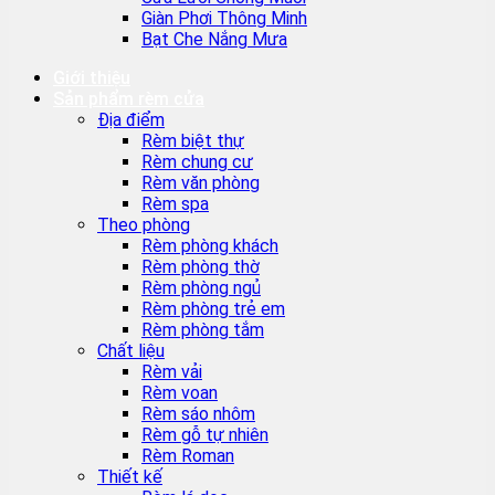
Giàn Phơi Thông Minh
Bạt Che Nắng Mưa
Giới thiệu
Sản phẩm rèm cửa
Địa điểm
Rèm biệt thự
Rèm chung cư
Rèm văn phòng
Rèm spa
Theo phòng
Rèm phòng khách
Rèm phòng thờ
Rèm phòng ngủ
Rèm phòng trẻ em
Rèm phòng tắm
Chất liệu
Rèm vải
Rèm voan
Rèm sáo nhôm
Rèm gỗ tự nhiên
Rèm Roman
Thiết kế