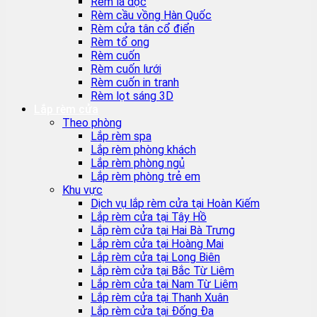
Rèm lá dọc
Rèm cầu vồng Hàn Quốc
Rèm cửa tân cổ điển
Rèm tổ ong
Rèm cuốn
Rèm cuốn lưới
Rèm cuốn in tranh
Rèm lọt sáng 3D
Lắp rèm cửa
Theo phòng
Lắp rèm spa
Lắp rèm phòng khách
Lắp rèm phòng ngủ
Lắp rèm phòng trẻ em
Khu vực
Dịch vụ lắp rèm cửa tại Hoàn Kiếm
Lắp rèm cửa tại Tây Hồ
Lắp rèm cửa tại Hai Bà Trưng
Lắp rèm cửa tại Hoàng Mai
Lắp rèm cửa tại Long Biên
Lắp rèm cửa tại Bắc Từ Liêm
Lắp rèm cửa tại Nam Từ Liêm
Lắp rèm cửa tại Thanh Xuân
Lắp rèm cửa tại Đống Đa