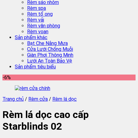
Rèm sáo nhôm
Rèm spa
Rèm tổ ong
Rèm vải
Rèm văn phòng
Rèm voan
Sản phẩm khác
Bạt Che Nắng Mưa
Cửa Lưới Chống Muỗi
Giàn Phơi Thông Minh
Lưới An Toàn Bảo Vệ
Sản phẩm tiêu biểu
-6%
Trang chủ
/
Rèm cửa
/
Rèm lá dọc
Rèm lá dọc cao cấp
Starblinds 02