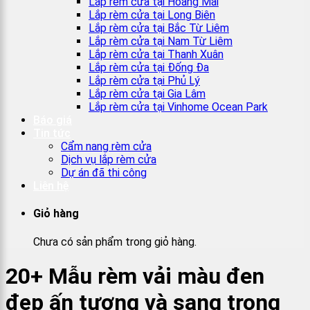
Lắp rèm cửa tại Hoàng Mai
Lắp rèm cửa tại Long Biên
Lắp rèm cửa tại Bắc Từ Liêm
Lắp rèm cửa tại Nam Từ Liêm
Lắp rèm cửa tại Thanh Xuân
Lắp rèm cửa tại Đống Đa
Lắp rèm cửa tại Phủ Lý
Lắp rèm cửa tại Gia Lâm
Lắp rèm cửa tại Vinhome Ocean Park
Báo giá
Tin tức
Cẩm nang rèm cửa
Dịch vụ lắp rèm cửa
Dự án đã thi công
Liên hệ
Giỏ hàng
Chưa có sản phẩm trong giỏ hàng.
20+ Mẫu rèm vải màu đen
đẹp ấn tượng và sang trọng