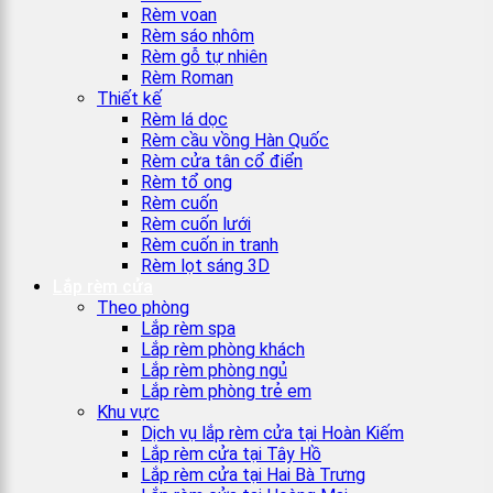
Rèm voan
Rèm sáo nhôm
Rèm gỗ tự nhiên
Rèm Roman
Thiết kế
Rèm lá dọc
Rèm cầu vồng Hàn Quốc
Rèm cửa tân cổ điển
Rèm tổ ong
Rèm cuốn
Rèm cuốn lưới
Rèm cuốn in tranh
Rèm lọt sáng 3D
Lắp rèm cửa
Theo phòng
Lắp rèm spa
Lắp rèm phòng khách
Lắp rèm phòng ngủ
Lắp rèm phòng trẻ em
Khu vực
Dịch vụ lắp rèm cửa tại Hoàn Kiếm
Lắp rèm cửa tại Tây Hồ
Lắp rèm cửa tại Hai Bà Trưng