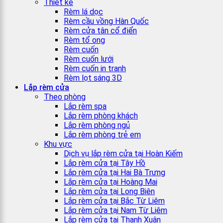
Thiết kế
Rèm lá dọc
Rèm cầu vồng Hàn Quốc
Rèm cửa tân cổ điển
Rèm tổ ong
Rèm cuốn
Rèm cuốn lưới
Rèm cuốn in tranh
Rèm lọt sáng 3D
Lắp rèm cửa
Theo phòng
Lắp rèm spa
Lắp rèm phòng khách
Lắp rèm phòng ngủ
Lắp rèm phòng trẻ em
Khu vực
Dịch vụ lắp rèm cửa tại Hoàn Kiếm
Lắp rèm cửa tại Tây Hồ
Lắp rèm cửa tại Hai Bà Trưng
Lắp rèm cửa tại Hoàng Mai
Lắp rèm cửa tại Long Biên
Lắp rèm cửa tại Bắc Từ Liêm
Lắp rèm cửa tại Nam Từ Liêm
Lắp rèm cửa tại Thanh Xuân