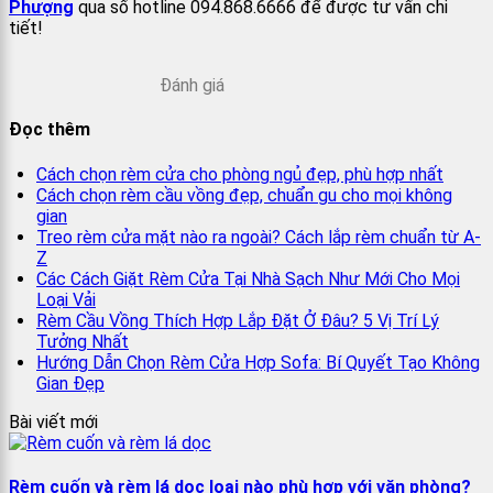
Phượng
qua số hotline 094.868.6666 để được tư vấn chi
tiết!
Đánh giá
Đọc thêm
Cách chọn rèm cửa cho phòng ngủ đẹp, phù hợp nhất
Cách chọn rèm cầu vồng đẹp, chuẩn gu cho mọi không
gian
Treo rèm cửa mặt nào ra ngoài? Cách lắp rèm chuẩn từ A-
Z
Các Cách Giặt Rèm Cửa Tại Nhà Sạch Như Mới Cho Mọi
Loại Vải
Rèm Cầu Vồng Thích Hợp Lắp Đặt Ở Đâu? 5 Vị Trí Lý
Tưởng Nhất
Hướng Dẫn Chọn Rèm Cửa Hợp Sofa: Bí Quyết Tạo Không
Gian Đẹp
Bài viết mới
Rèm cuốn và rèm lá dọc loại nào phù hợp với văn phòng?