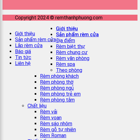
Copyright 2024 © remthanhphuong.com
Giới thiệu
Giới thiệu
Sản phẩm rèm cửa
Sản phẩm rèm cửa
Địa điểm
Lắp rèm cửa
Rèm biệt thự
Báo giá
Rèm chung cư
Tin tức
Rèm văn phòng
Liên hệ
Rèm spa
Theo phòng
Rèm phòng khách
Rèm phòng thờ
Rèm phòng ngủ
Rèm phòng trẻ em
Rèm phòng tắm
Chất liệu
Rèm vải
Rèm voan
Rèm sáo nhôm
Rèm gỗ tự nhiên
Rèm Roman