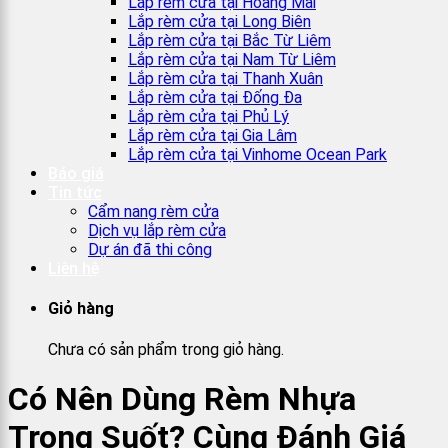
Lắp rèm cửa tại Hoàng Mai
Lắp rèm cửa tại Long Biên
Lắp rèm cửa tại Bắc Từ Liêm
Lắp rèm cửa tại Nam Từ Liêm
Lắp rèm cửa tại Thanh Xuân
Lắp rèm cửa tại Đống Đa
Lắp rèm cửa tại Phủ Lý
Lắp rèm cửa tại Gia Lâm
Lắp rèm cửa tại Vinhome Ocean Park
Báo giá
Tin tức
Cẩm nang rèm cửa
Dịch vụ lắp rèm cửa
Dự án đã thi công
Liên hệ
Giỏ hàng
Chưa có sản phẩm trong giỏ hàng.
Có Nên Dùng Rèm Nhựa
Trong Suốt? Cùng Đánh Giá