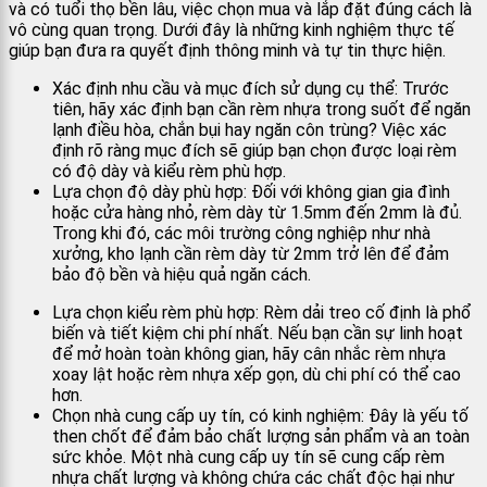
và có tuổi thọ bền lâu, việc chọn mua và lắp đặt đúng cách là
vô cùng quan trọng. Dưới đây là những kinh nghiệm thực tế
giúp bạn đưa ra quyết định thông minh và tự tin thực hiện.
Xác định nhu cầu và mục đích sử dụng cụ thể: Trước
tiên, hãy xác định bạn cần rèm nhựa trong suốt để ngăn
lạnh điều hòa, chắn bụi hay ngăn côn trùng? Việc xác
định rõ ràng mục đích sẽ giúp bạn chọn được loại rèm
có độ dày và kiểu rèm phù hợp.
Lựa chọn độ dày phù hợp: Đối với không gian gia đình
hoặc cửa hàng nhỏ, rèm dày từ 1.5mm đến 2mm là đủ.
Trong khi đó, các môi trường công nghiệp như nhà
xưởng, kho lạnh cần rèm dày từ 2mm trở lên để đảm
bảo độ bền và hiệu quả ngăn cách.
Lựa chọn kiểu rèm phù hợp: Rèm dải treo cố định là phổ
biến và tiết kiệm chi phí nhất. Nếu bạn cần sự linh hoạt
để mở hoàn toàn không gian, hãy cân nhắc rèm nhựa
xoay lật hoặc rèm nhựa xếp gọn, dù chi phí có thể cao
hơn.
Chọn nhà cung cấp uy tín, có kinh nghiệm: Đây là yếu tố
then chốt để đảm bảo chất lượng sản phẩm và an toàn
sức khỏe. Một nhà cung cấp uy tín sẽ cung cấp rèm
nhựa chất lượng và không chứa các chất độc hại như