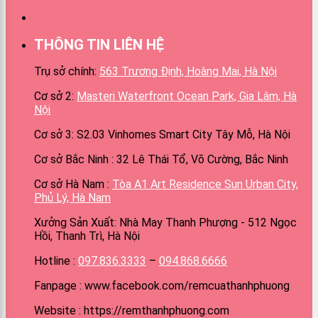
THÔNG TIN LIÊN HỆ
Trụ sở chính:
563 Trương Định, Hoàng Mai, Hà Nội
Cơ sở 2:
Masteri Waterfront Ocean Park, Gia Lâm, Hà
Nội
Cơ sở 3: S2.03 Vinhomes Smart City Tây Mỗ, Hà Nội
Cơ sở Bắc Ninh : 32 Lê Thái Tổ, Võ Cường, Bắc Ninh
Cơ sở Hà Nam :
Tòa A1 Art Residence Sun Urban City,
Phủ Lý, Hà Nam
Xưởng Sản Xuất: Nhà May Thanh Phượng - 512 Ngọc
Hồi, Thanh Trì, Hà Nội
Hotline :
097.836.3333
–
094.868.6666
Fanpage : www.facebook.com/remcuathanhphuong
Website : https://remthanhphuong.com