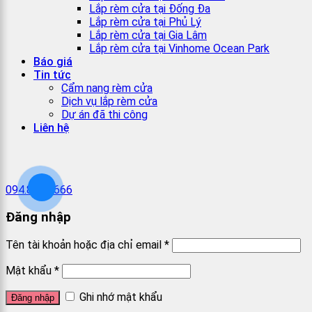
Lắp rèm cửa tại Đống Đa
Lắp rèm cửa tại Phủ Lý
Lắp rèm cửa tại Gia Lâm
Lắp rèm cửa tại Vinhome Ocean Park
Báo giá
Tin tức
Cẩm nang rèm cửa
Dịch vụ lắp rèm cửa
Dự án đã thi công
Liên hệ
094.868.6666
Đăng nhập
Tên tài khoản hoặc địa chỉ email
*
Mật khẩu
*
Ghi nhớ mật khẩu
Đăng nhập