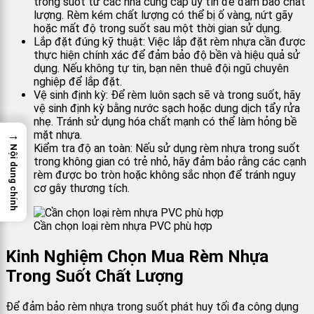
trong suốt từ các nhà cung cấp uy tín để đảm bảo chất
lượng. Rèm kém chất lượng có thể bị ố vàng, nứt gãy
hoặc mất độ trong suốt sau một thời gian sử dụng.
Lắp đặt đúng kỹ thuật: Việc lắp đặt rèm nhựa cần được
thực hiện chính xác để đảm bảo độ bền và hiệu quả sử
dụng. Nếu không tự tin, bạn nên thuê đội ngũ chuyên
nghiệp để lắp đặt.
Vệ sinh định kỳ: Để rèm luôn sạch sẽ và trong suốt, hãy
vệ sinh định kỳ bằng nước sạch hoặc dung dịch tẩy rửa
nhẹ. Tránh sử dụng hóa chất mạnh có thể làm hỏng bề
→
mặt nhựa.
Kiểm tra độ an toàn: Nếu sử dụng rèm nhựa trong suốt
Nội dung chính
trong không gian có trẻ nhỏ, hãy đảm bảo rằng các cạnh
rèm được bo tròn hoặc không sắc nhọn để tránh nguy
cơ gây thương tích.
Cần chọn loại rèm nhựa PVC phù hợp
Kinh Nghiệm Chọn Mua Rèm Nhựa
Trong Suốt Chất Lượng
Để đảm bảo rèm nhựa trong suốt phát huy tối đa công dụng