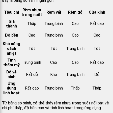
đây là bảng so sánh ngắn gọn:
Rèm nhựa
Tiêu chí
Rèm vải
Rèm gỗ
Cửa kính
trong suốt
Giá
Thấp
Trung bình
Cao
Rất cao
thành
Độ bền
Cao
Trung bình
Cao
Cao
Khả năng
cách
Tốt
Tốt
Trung bình
Tốt
nhiệt
Tính
Trung bình
Cao
Cao
Rất cao
thẩm mỹ
Dễ vệ
Rất dễ
Khó
Trung bình
Dễ
sinh
Ứng
dụng
Rất cao
Trung bình
Thấp
Thấp
linh hoạt
Từ bảng so sánh, có thể thấy rèm nhựa trong suốt nổi bật về
chi phí thấp, độ bền cao và tính linh hoạt trong ứng dụng.