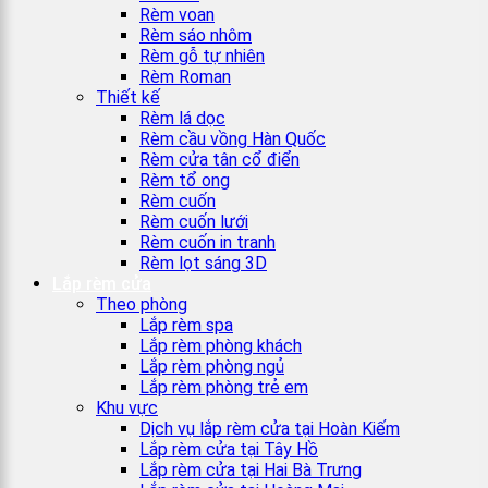
Rèm voan
Rèm sáo nhôm
Rèm gỗ tự nhiên
Rèm Roman
Thiết kế
Rèm lá dọc
Rèm cầu vồng Hàn Quốc
Rèm cửa tân cổ điển
Rèm tổ ong
Rèm cuốn
Rèm cuốn lưới
Rèm cuốn in tranh
Rèm lọt sáng 3D
Lắp rèm cửa
Theo phòng
Lắp rèm spa
Lắp rèm phòng khách
Lắp rèm phòng ngủ
Lắp rèm phòng trẻ em
Khu vực
Dịch vụ lắp rèm cửa tại Hoàn Kiếm
Lắp rèm cửa tại Tây Hồ
Lắp rèm cửa tại Hai Bà Trưng