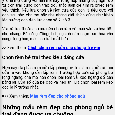
ý. Cha mẹ đừng vội nản mà hãy tổng hợp những suy nghĩ đó
từ con trai, cùng con trao đổi, thảo luận để tìm ra chiếc rèm
yêu thích. Nếu lựa chọn về rèm cửa của con là tiêu cực với
con sau này, cha mẹ hãy nhẹ nhàng giải thích cũng như khéo
léo hướng con đến lựa chọn số 2, số 3.
Với bé trai ít nói, cha mẹ nên chọn rèm có màu sắc và họa tiết
nhẹ nhàng. Bé năng động, tinh nghịch nên chọn các hoa văn
năng động hơn, màu sắc bắt mắt hơn.
>> Xem thêm:
Cách chọn rèm cửa cho phòng trẻ em
Chọn rèm bé trai theo kiểu dáng cửa
Hiện nay đa phần rèm cửa lắp phòng bé trai là rèm cửa sổ bởi
cửa ra vào không cần lắp rèm. Trường hợp cửa sổ phòng bé
rộng ngang, cha mẹ nên chọn loại rèm vải kéo ngang để cân
bằng lại. Cửa sổ của bé cao và hẹp thì lựa chọn loại rèm kéo
dọc là lý tưởng nhất.
=>> Xem thêm:
Mẫu rèm đẹp cho phòng ngủ
Những mẫu rèm đẹp cho phòng ngủ bé
trai đang được ưa chuộng