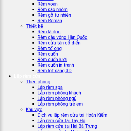
Rèm voan
Rèm sáo nhôm
Rèm gỗ tự nhiên
Rèm Roman
Thiết kế
Rèm lá dọc
Rèm cầu vồng Hàn Quốc
Rèm cửa tân cổ điển
Rèm tổ ong
Rèm cuốn
Rèm cuốn lưới
Rèm cuốn in tranh
Rèm lọt sáng 3D
Lắp rèm cửa
Theo phòng
Lắp rèm spa
Lắp rèm phòng khách
Lắp rèm phòng ngủ
Lắp rèm phòng trẻ em
Khu vực
Dịch vụ lắp rèm cửa tại Hoàn Kiếm
Lắp rèm cửa tại Tây Hồ
Lắp rèm cửa tại Hai Bà Trưng