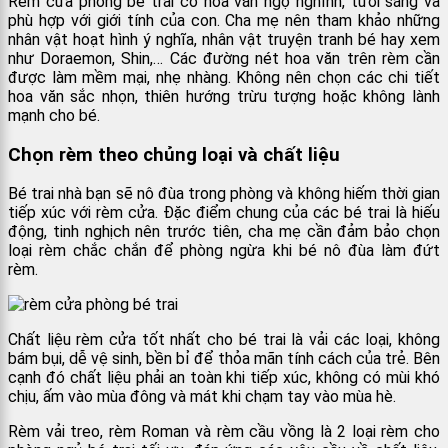
Rèm cửa phòng bé trai có hoa văn ngộ nghĩnh, tươi sáng và
phù hợp với giới tính của con. Cha mẹ nên tham khảo những
nhân vật hoạt hình ý nghĩa, nhân vật truyện tranh bé hay xem
như Doraemon, Shin,… Các đường nét hoa văn trên rèm cần
được làm mềm mại, nhẹ nhàng. Không nên chọn các chi tiết
hoa văn sắc nhọn, thiên hướng trừu tượng hoặc không lành
mạnh cho bé.
Chọn rèm theo chủng loại và chất liệu
Bé trai nhà bạn sẽ nô đùa trong phòng và không hiếm thời gian
tiếp xúc với rèm cửa. Đặc điểm chung của các bé trai là hiếu
động, tinh nghịch nên trước tiên, cha mẹ cần đảm bảo chọn
loại rèm chắc chắn để phòng ngừa khi bé nô đùa làm đứt
rèm.
Chất liệu rèm cửa tốt nhất cho bé trai là vải các loại, không
bám bụi, dễ vệ sinh, bền bỉ để thỏa mãn tính cách của trẻ. Bên
cạnh đó chất liệu phải an toàn khi tiếp xúc, không có mùi khó
chịu, ấm vào mùa đông và mát khi chạm tay vào mùa hè.
Rèm vải treo, rèm Roman và rèm cầu vồng là 2 loại rèm cho