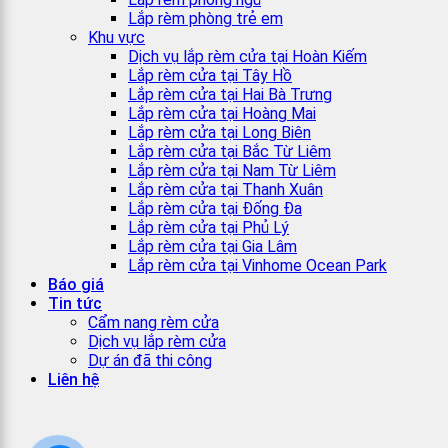
Lắp rèm phòng trẻ em
Khu vực
Dịch vụ lắp rèm cửa tại Hoàn Kiếm
Lắp rèm cửa tại Tây Hồ
Lắp rèm cửa tại Hai Bà Trưng
Lắp rèm cửa tại Hoàng Mai
Lắp rèm cửa tại Long Biên
Lắp rèm cửa tại Bắc Từ Liêm
Lắp rèm cửa tại Nam Từ Liêm
Lắp rèm cửa tại Thanh Xuân
Lắp rèm cửa tại Đống Đa
Lắp rèm cửa tại Phủ Lý
Lắp rèm cửa tại Gia Lâm
Lắp rèm cửa tại Vinhome Ocean Park
Báo giá
Tin tức
Cẩm nang rèm cửa
Dịch vụ lắp rèm cửa
Dự án đã thi công
Liên hệ