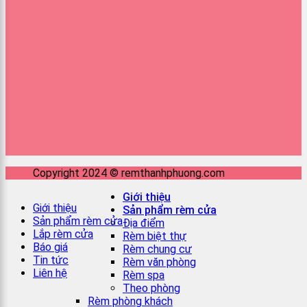
Copyright 2024 © remthanhphuong.com
Giới thiệu
Giới thiệu
Sản phẩm rèm cửa
Sản phẩm rèm cửa
Địa điểm
Lắp rèm cửa
Rèm biệt thự
Báo giá
Rèm chung cư
Tin tức
Rèm văn phòng
Liên hệ
Rèm spa
Theo phòng
Rèm phòng khách