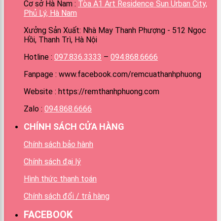
Cơ sở Hà Nam :
Tòa A1 Art Residence Sun Urban City,
Phủ Lý, Hà Nam
Xưởng Sản Xuất: Nhà May Thanh Phượng - 512 Ngọc
Hồi, Thanh Trì, Hà Nội
Hotline :
097.836.3333
–
094.868.6666
Fanpage : www.facebook.com/remcuathanhphuong
Website : https://remthanhphuong.com
Zalo :
094.868.6666
CHÍNH SÁCH CỬA HÀNG
Chính sách bảo hành
Chính sách đại lý
Hình thức thanh toán
Chính sách đổi / trả hàng
FACEBOOK