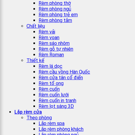
Rèm phòng thờ
Rèm phòng ngủ
Rèm phòng trẻ em
Rèm phòng tắm
Chất liệu
Rèm vải
Rèm voan
Rèm sáo nhôm
Rèm gỗ tự nhiên
Rèm Roman
Thiết kế
Rèm lá dọc
Rèm cầu vồng Hàn Quốc
Rèm cửa tân cổ điển
Rèm tổ ong
Rèm cuốn
Rèm cuốn lưới
Rèm cuốn in tranh
Rèm lọt sáng 3D
Lắp rèm cửa
Theo phòng
Lắp rèm spa
Lắp rèm phòng khách
Lắp rèm phòng ngủ