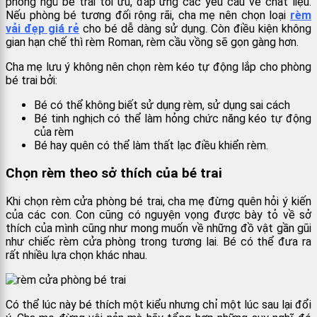
phòng ngủ bé trai tối ưu, đáp ứng các yêu cầu về chất liệu.
Nếu phòng bé tương đối rộng rãi, cha mẹ nên chọn loại
rèm
vải đẹp giá rẻ
cho bé dễ dàng sử dụng. Còn điều kiện không
gian hạn chế thì rèm Roman, rèm cầu vồng sẽ gọn gàng hơn.
Cha mẹ lưu ý không nên chọn rèm kéo tự động lắp cho phòng
bé trai bởi:
Bé có thể không biết sử dụng rèm, sử dụng sai cách
Bé tinh nghịch có thể làm hỏng chức năng kéo tự động
của rèm
Bé hay quên có thể làm thất lạc điều khiển rèm.
Chọn rèm theo sở thích của bé trai
Khi chọn rèm cửa phòng bé trai, cha mẹ đừng quên hỏi ý kiến
của các con. Con cũng có nguyện vọng được bày tỏ về sở
thích của mình cũng như mong muốn về những đồ vật gần gũi
như chiếc rèm cửa phòng trong tương lai. Bé có thể đưa ra
rất nhiều lựa chọn khác nhau.
Có thể lúc này bé thích một kiểu nhưng chỉ một lúc sau lại đổi