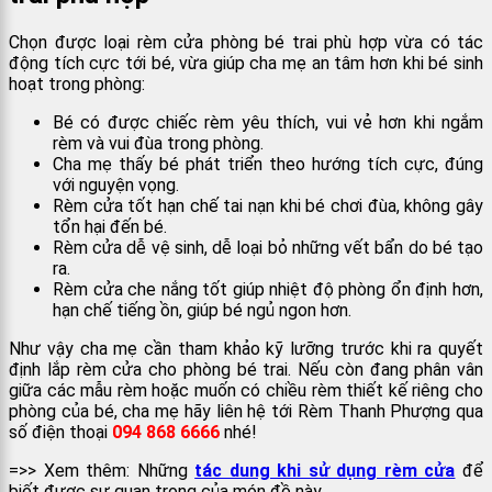
Chọn được loại rèm cửa phòng bé trai phù hợp vừa có tác
động tích cực tới bé, vừa giúp cha mẹ an tâm hơn khi bé sinh
hoạt trong phòng:
Bé có được chiếc rèm yêu thích, vui vẻ hơn khi ngắm
rèm và vui đùa trong phòng.
Cha mẹ thấy bé phát triển theo hướng tích cực, đúng
với nguyện vọng.
Rèm cửa tốt hạn chế tai nạn khi bé chơi đùa, không gây
tổn hại đến bé.
Rèm cửa dễ vệ sinh, dễ loại bỏ những vết bẩn do bé tạo
ra.
Rèm cửa che nắng tốt giúp nhiệt độ phòng ổn định hơn,
hạn chế tiếng ồn, giúp bé ngủ ngon hơn.
Như vậy cha mẹ cần tham khảo kỹ lưỡng trước khi ra quyết
định lắp rèm cửa cho phòng bé trai. Nếu còn đang phân vân
giữa các mẫu rèm hoặc muốn có chiều rèm thiết kế riêng cho
phòng của bé, cha mẹ hãy liên hệ tới Rèm Thanh Phượng qua
số điện thoại
094 868 6666
nhé!
=>> Xem thêm: Những
tác dung khi sử dụng rèm cửa
để
biết được sự quan trọng của món đồ này.