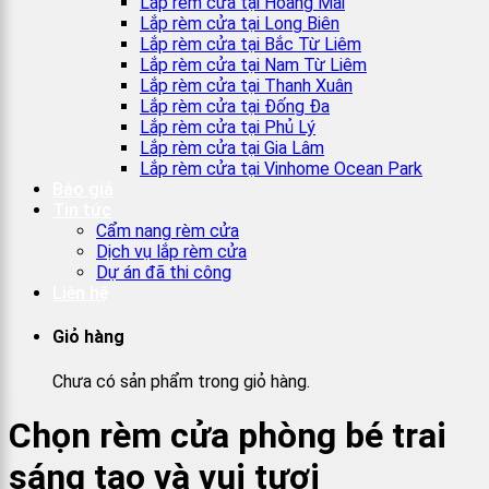
Lắp rèm cửa tại Hoàng Mai
Lắp rèm cửa tại Long Biên
Lắp rèm cửa tại Bắc Từ Liêm
Lắp rèm cửa tại Nam Từ Liêm
Lắp rèm cửa tại Thanh Xuân
Lắp rèm cửa tại Đống Đa
Lắp rèm cửa tại Phủ Lý
Lắp rèm cửa tại Gia Lâm
Lắp rèm cửa tại Vinhome Ocean Park
Báo giá
Tin tức
Cẩm nang rèm cửa
Dịch vụ lắp rèm cửa
Dự án đã thi công
Liên hệ
Giỏ hàng
Chưa có sản phẩm trong giỏ hàng.
Chọn rèm cửa phòng bé trai
sáng tạo và vui tươi