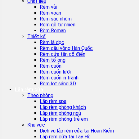
Chất liệu
Rèm vải
Rèm voan
Rèm sáo nhôm
Rèm gỗ tự nhiên
Rèm Roman
Thiết kế
Rèm lá dọc
Rèm cầu vồng Hàn Quốc
Rèm cửa tân cổ điển
Rèm tổ ong
Rèm cuốn
Rèm cuốn lưới
Rèm cuốn in tranh
Rèm lọt sáng 3D
Lắp rèm cửa
Theo phòng
Lắp rèm spa
Lắp rèm phòng khách
Lắp rèm phòng ngủ
Lắp rèm phòng trẻ em
Khu vực
Dịch vụ lắp rèm cửa tại Hoàn Kiếm
Lắp rèm cửa tại Tây Hồ