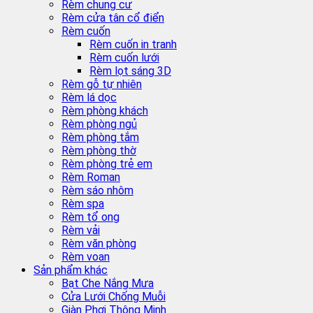
Rèm chung cư
Rèm cửa tân cổ điển
Rèm cuốn
Rèm cuốn in tranh
Rèm cuốn lưới
Rèm lọt sáng 3D
Rèm gỗ tự nhiên
Rèm lá dọc
Rèm phòng khách
Rèm phòng ngủ
Rèm phòng tắm
Rèm phòng thờ
Rèm phòng trẻ em
Rèm Roman
Rèm sáo nhôm
Rèm spa
Rèm tổ ong
Rèm vải
Rèm văn phòng
Rèm voan
Sản phẩm khác
Bạt Che Nắng Mưa
Cửa Lưới Chống Muỗi
Giàn Phơi Thông Minh