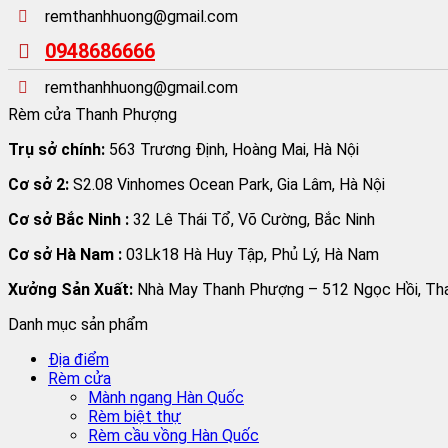
remthanhhuong@gmail.com
0948686666
remthanhhuong@gmail.com
Rèm cửa Thanh Phượng
Trụ sở chính:
563 Trương Định, Hoàng Mai, Hà Nội
Cơ sở 2:
S2.08 Vinhomes Ocean Park, Gia Lâm, Hà Nội
Cơ sở Bắc Ninh :
32 Lê Thái Tổ, Võ Cường, Bắc Ninh
Cơ sở Hà Nam :
03Lk18 Hà Huy Tập, Phủ Lý, Hà Nam
Xưởng Sản Xuất:
Nhà May Thanh Phượng – 512 Ngọc Hồi, Than
Danh mục sản phẩm
Địa điểm
Rèm cửa
Mành ngang Hàn Quốc
Rèm biệt thự
Rèm cầu vồng Hàn Quốc