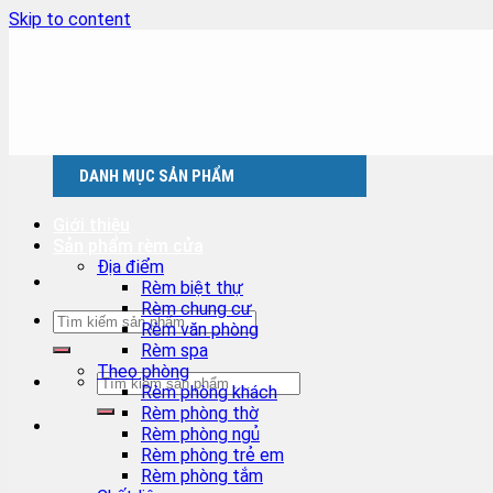
Skip to content
DANH MỤC SẢN PHẨM
Giới thiệu
Sản phẩm rèm cửa
Địa điểm
Rèm biệt thự
Rèm chung cư
Rèm văn phòng
Rèm spa
Theo phòng
Rèm phòng khách
Rèm phòng thờ
Rèm phòng ngủ
Rèm phòng trẻ em
Rèm phòng tắm