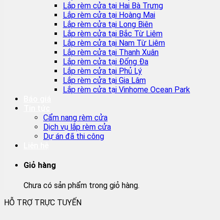
Lắp rèm cửa tại Hai Bà Trưng
Lắp rèm cửa tại Hoàng Mai
Lắp rèm cửa tại Long Biên
Lắp rèm cửa tại Bắc Từ Liêm
Lắp rèm cửa tại Nam Từ Liêm
Lắp rèm cửa tại Thanh Xuân
Lắp rèm cửa tại Đống Đa
Lắp rèm cửa tại Phủ Lý
Lắp rèm cửa tại Gia Lâm
Lắp rèm cửa tại Vinhome Ocean Park
Báo giá
Tin tức
Cẩm nang rèm cửa
Dịch vụ lắp rèm cửa
Dự án đã thi công
Liên hệ
Giỏ hàng
Chưa có sản phẩm trong giỏ hàng.
HỖ TRỢ TRỰC TUYẾN