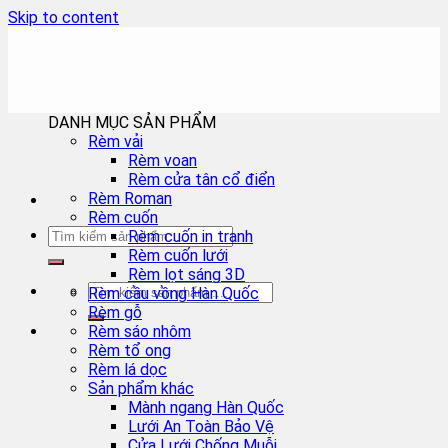
Skip to content
DANH MỤC SẢN PHẨM
Rèm vải
Rèm voan
Rèm cửa tân cổ điển
Rèm Roman
Rèm cuốn
Rèm cuốn in tranh
Rèm cuốn lưới
Rèm lọt sáng 3D
Rèm cầu vồng Hàn Quốc
Rèm gỗ
Rèm sáo nhôm
Rèm tổ ong
Rèm lá dọc
Sản phẩm khác
Mành ngang Hàn Quốc
Lưới An Toàn Bảo Vệ
Cửa Lưới Chống Muỗi