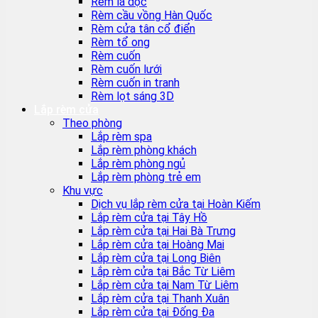
Rèm lá dọc
Rèm cầu vồng Hàn Quốc
Rèm cửa tân cổ điển
Rèm tổ ong
Rèm cuốn
Rèm cuốn lưới
Rèm cuốn in tranh
Rèm lọt sáng 3D
Lắp rèm cửa
Theo phòng
Lắp rèm spa
Lắp rèm phòng khách
Lắp rèm phòng ngủ
Lắp rèm phòng trẻ em
Khu vực
Dịch vụ lắp rèm cửa tại Hoàn Kiếm
Lắp rèm cửa tại Tây Hồ
Lắp rèm cửa tại Hai Bà Trưng
Lắp rèm cửa tại Hoàng Mai
Lắp rèm cửa tại Long Biên
Lắp rèm cửa tại Bắc Từ Liêm
Lắp rèm cửa tại Nam Từ Liêm
Lắp rèm cửa tại Thanh Xuân
Lắp rèm cửa tại Đống Đa