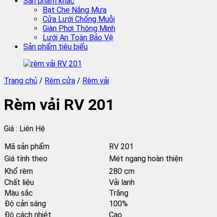
Sản phẩm khác
Bạt Che Nắng Mưa
Cửa Lưới Chống Muỗi
Giàn Phơi Thông Minh
Lưới An Toàn Bảo Vệ
Sản phẩm tiêu biểu
Trang chủ
/
Rèm cửa
/
Rèm vải
Rèm vải RV 201
Giá : Liên Hệ
Mã sản phẩm
RV 201
Giá tính theo
Mét ngang hoàn thiện
Khổ rèm
280 cm
Chất liệu
Vải lanh
Màu sắc
Trắng
Độ cản sáng
100%
Độ cách nhiệt
Cao