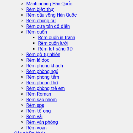
Mành ngang Hàn Quốc
Rèm biệt thự
Rèm cầu vồng Hàn Quốc
Rèm chung cư
Rèm cửa tân cổ điển
Rèm cuốn
Rèm cuốn in tranh
Rèm cuốn lưới
Rèm lọt sáng 3D
Rèm gỗ tự nhiên
Rèm lá dọc
Rèm phòng khách
Rèm phòng ngủ
Rèm phòng tắm
Rèm phòng thờ
Rèm phòng trẻ em
Rèm Roman
Rèm sáo nhôm
Rèm spa
Rèm tổ ong
Rèm vải
Rèm văn phòng
Rèm voan