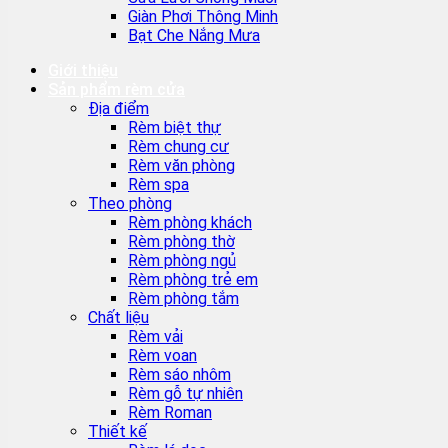
Giàn Phơi Thông Minh
Bạt Che Nắng Mưa
Giới thiệu
Sản phẩm rèm cửa
Địa điểm
Rèm biệt thự
Rèm chung cư
Rèm văn phòng
Rèm spa
Theo phòng
Rèm phòng khách
Rèm phòng thờ
Rèm phòng ngủ
Rèm phòng trẻ em
Rèm phòng tắm
Chất liệu
Rèm vải
Rèm voan
Rèm sáo nhôm
Rèm gỗ tự nhiên
Rèm Roman
Thiết kế