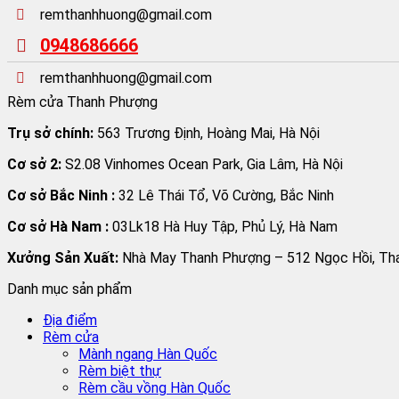
remthanhhuong@gmail.com
0948686666
remthanhhuong@gmail.com
Rèm cửa Thanh Phượng
Trụ sở chính:
563 Trương Định, Hoàng Mai, Hà Nội
Cơ sở 2:
S2.08 Vinhomes Ocean Park, Gia Lâm, Hà Nội
Cơ sở Bắc Ninh :
32 Lê Thái Tổ, Võ Cường, Bắc Ninh
Cơ sở Hà Nam :
03Lk18 Hà Huy Tập, Phủ Lý, Hà Nam
Xưởng Sản Xuất:
Nhà May Thanh Phượng – 512 Ngọc Hồi, Than
Danh mục sản phẩm
Địa điểm
Rèm cửa
Mành ngang Hàn Quốc
Rèm biệt thự
Rèm cầu vồng Hàn Quốc