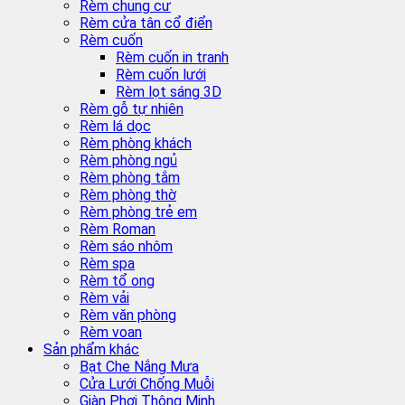
Rèm chung cư
Rèm cửa tân cổ điển
Rèm cuốn
Rèm cuốn in tranh
Rèm cuốn lưới
Rèm lọt sáng 3D
Rèm gỗ tự nhiên
Rèm lá dọc
Rèm phòng khách
Rèm phòng ngủ
Rèm phòng tắm
Rèm phòng thờ
Rèm phòng trẻ em
Rèm Roman
Rèm sáo nhôm
Rèm spa
Rèm tổ ong
Rèm vải
Rèm văn phòng
Rèm voan
Sản phẩm khác
Bạt Che Nắng Mưa
Cửa Lưới Chống Muỗi
Giàn Phơi Thông Minh