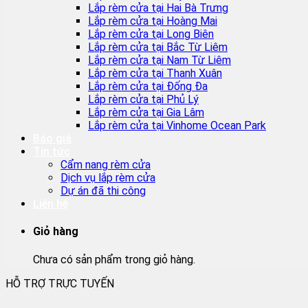
Lắp rèm cửa tại Hai Bà Trưng
Lắp rèm cửa tại Hoàng Mai
Lắp rèm cửa tại Long Biên
Lắp rèm cửa tại Bắc Từ Liêm
Lắp rèm cửa tại Nam Từ Liêm
Lắp rèm cửa tại Thanh Xuân
Lắp rèm cửa tại Đống Đa
Lắp rèm cửa tại Phủ Lý
Lắp rèm cửa tại Gia Lâm
Lắp rèm cửa tại Vinhome Ocean Park
Báo giá
Tin tức
Cẩm nang rèm cửa
Dịch vụ lắp rèm cửa
Dự án đã thi công
Liên hệ
Giỏ hàng
Chưa có sản phẩm trong giỏ hàng.
HỖ TRỢ TRỰC TUYẾN