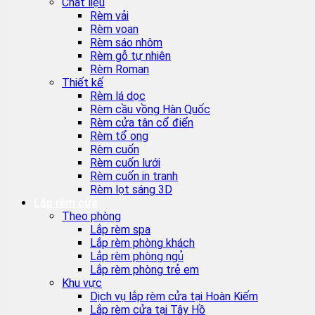
Chất liệu
Rèm vải
Rèm voan
Rèm sáo nhôm
Rèm gỗ tự nhiên
Rèm Roman
Thiết kế
Rèm lá dọc
Rèm cầu vồng Hàn Quốc
Rèm cửa tân cổ điển
Rèm tổ ong
Rèm cuốn
Rèm cuốn lưới
Rèm cuốn in tranh
Rèm lọt sáng 3D
Lắp rèm cửa
Theo phòng
Lắp rèm spa
Lắp rèm phòng khách
Lắp rèm phòng ngủ
Lắp rèm phòng trẻ em
Khu vực
Dịch vụ lắp rèm cửa tại Hoàn Kiếm
Lắp rèm cửa tại Tây Hồ