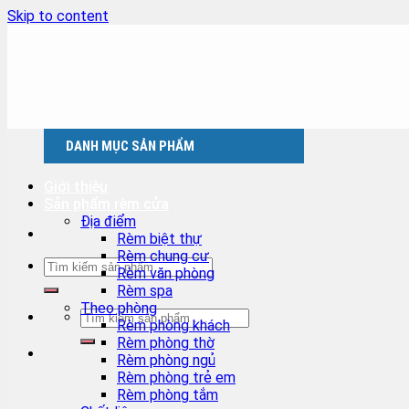
Skip to content
DANH MỤC SẢN PHẨM
Giới thiệu
Sản phẩm rèm cửa
Địa điểm
Rèm biệt thự
Rèm chung cư
Rèm văn phòng
Rèm spa
Theo phòng
Rèm phòng khách
Rèm phòng thờ
Rèm phòng ngủ
Rèm phòng trẻ em
Rèm phòng tắm