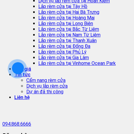
Dịch vụ lắp rèm cửa tại Hoàn Kiếm
Lắp rèm cửa tại Tây Hồ
Lắp rèm cửa tại Hai Bà Trưng
Lắp rèm cửa tại Hoàng Mai
Lắp rèm cửa tại Long Biên
Lắp rèm cửa tại Bắc Từ Liêm
Lắp rèm cửa tại Nam Từ Liêm
Lắp rèm cửa tại Thanh Xuân
Lắp rèm cửa tại Đống Đa
Lắp rèm cửa tại Phủ Lý
Lắp rèm cửa tại Gia Lâm
Lắp rèm cửa tại Vinhome Ocean Park
Báo giá
Tin tức
Cẩm nang rèm cửa
Dịch vụ lắp rèm cửa
Dự án đã thi công
Liên hệ
094.868.6666