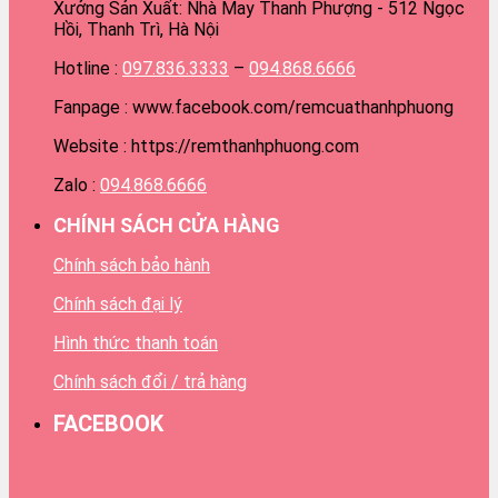
Xưởng Sản Xuất: Nhà May Thanh Phượng - 512 Ngọc
Hồi, Thanh Trì, Hà Nội
Hotline :
097.836.3333
–
094.868.6666
Fanpage : www.facebook.com/remcuathanhphuong
Website : https://remthanhphuong.com
Zalo :
094.868.6666
CHÍNH SÁCH CỬA HÀNG
Chính sách bảo hành
Chính sách đại lý
Hình thức thanh toán
Chính sách đổi / trả hàng
FACEBOOK