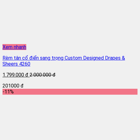
Xem nhanh
Rèm tân cổ điển sang trọng Custom Designed Drapes &
Sheers 4260
1.799.000 đ
2.000.000 đ
201000 đ
-11%