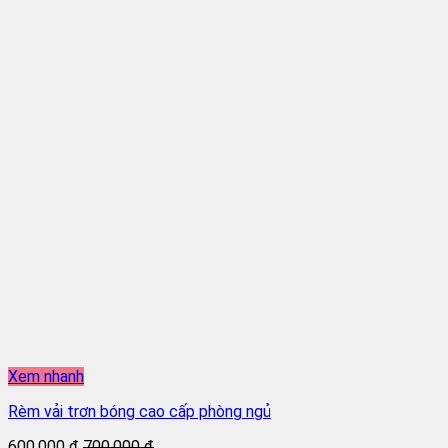
Xem nhanh
Rèm vải trơn bóng cao cấp phòng ngủ
600.000 đ
700.000 đ