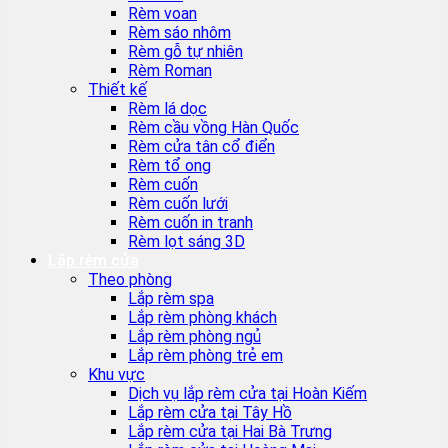
Rèm voan
Rèm sáo nhôm
Rèm gỗ tự nhiên
Rèm Roman
Thiết kế
Rèm lá dọc
Rèm cầu vồng Hàn Quốc
Rèm cửa tân cổ điển
Rèm tổ ong
Rèm cuốn
Rèm cuốn lưới
Rèm cuốn in tranh
Rèm lọt sáng 3D
Lắp rèm cửa
Theo phòng
Lắp rèm spa
Lắp rèm phòng khách
Lắp rèm phòng ngủ
Lắp rèm phòng trẻ em
Khu vực
Dịch vụ lắp rèm cửa tại Hoàn Kiếm
Lắp rèm cửa tại Tây Hồ
Lắp rèm cửa tại Hai Bà Trưng