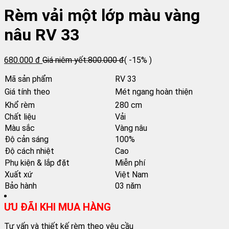
Rèm vải một lớp màu vàng
nâu RV 33
680.000 đ
Giá niêm yết:
800.000 đ
( -15% )
Mã sản phẩm
RV 33
Giá tính theo
Mét ngang hoàn thiện
Khổ rèm
280 cm
Chất liệu
Vải
Màu sắc
Vàng nâu
Độ cản sáng
100%
Độ cách nhiệt
Cao
Phụ kiện & lắp đặt
Miễn phí
Xuất xứ
Việt Nam
Bảo hành
03 năm
ƯU ĐÃI KHI MUA HÀNG
Tư vấn và thiết kế rèm theo yêu cầu