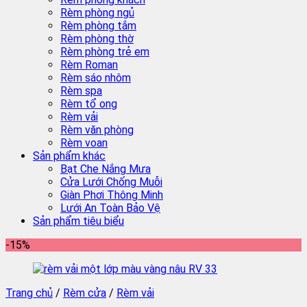
Rèm phòng ngủ
Rèm phòng tắm
Rèm phòng thờ
Rèm phòng trẻ em
Rèm Roman
Rèm sáo nhôm
Rèm spa
Rèm tổ ong
Rèm vải
Rèm văn phòng
Rèm voan
Sản phẩm khác
Bạt Che Nắng Mưa
Cửa Lưới Chống Muỗi
Giàn Phơi Thông Minh
Lưới An Toàn Bảo Vệ
Sản phẩm tiêu biểu
-15%
Trang chủ
/
Rèm cửa
/
Rèm vải