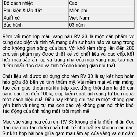
Độ cách nhiệt
Cao
Phụ kiện & lắp đặt
Miễn phí
Xuất xứ
Việt Nam
Bảo hành
03 năm
Rèm vải một lớp màu vàng nâu RV 33 là một sản phẩm vô
cùng đặc biệt và tinh tế, mang đến sự hoàn hảo và sang trọng
cho không gian sống của bạn. Với khổ rèm rộng lên đến 280
cm, sản phẩm này được thiết kế với chất liệu vải cao cấp, kết
hợp màu sắc ấm áp và trang nhã của màu vàng nâu, tạo nên
điểm nhấn độc đáo và tinh tế cho không gian nội thất.
Chất liệu vải được sử dụng cho rèm RV 33 là sự kết hợp hoàn
hảo giữa độ bền và tính thẩm mỹ. Vải mềm mại và mịn màng,
tạo cảm giác thoải mái khi tiếp xúc, đồng thời đem lại độ cản
sáng cao lên đến 100%, giúp kiểm soát ánh sáng từ bên ngoài
một cách hiệu quả. Điều này không chỉ tạo ra một không gian
yên bình và riêng tư mà còn bảo vệ không gian nội thất khỏi
tác động của ánh nắng mặt trời mạnh mẽ.
Màu sắc vàng nâu của rèm RV 33 không chỉ là điểm nhấn độc
đáo mà còn tạo điểm nhấn tinh tế cho bất kỳ không gian nào.
Sự kết hợp hài hòa giữa gam màu ấm áp của vàng và sự đậm