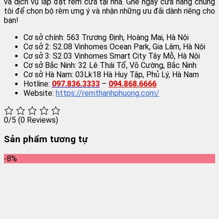
và dịch vụ lắp đặt rèm cửa tại nhà. Ghé ngay cửa hàng chúng
tôi để chọn bộ rèm ưng ý và nhận những ưu đãi dành riêng cho
bạn!
Cơ sở chính: 563 Trương Định, Hoàng Mai, Hà Nội
Cơ sở 2: S2.08 Vinhomes Ocean Park, Gia Lâm, Hà Nội
Cơ sở 3: S2.03 Vinhomes Smart City Tây Mỗ, Hà Nội
Cơ sở Bắc Ninh: 32 Lê Thái Tổ, Võ Cường, Bắc Ninh
Cơ sở Hà Nam: 03Lk18 Hà Huy Tập, Phủ Lý, Hà Nam
Hotline:
097.836.3333
–
094.868.6666
Website:
https://remthanhphuong.com/
0/5
(0 Reviews)
Sản phẩm tương tự
-8%