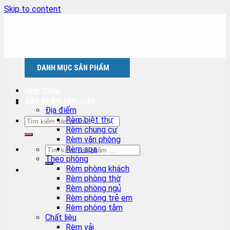
Skip to content
DANH MỤC SẢN PHẨM
Giới thiệu
Sản phẩm rèm cửa
Địa điểm
Rèm biệt thự
Rèm chung cư
Rèm văn phòng
Rèm spa
Theo phòng
Rèm phòng khách
Rèm phòng thờ
Rèm phòng ngủ
Rèm phòng trẻ em
Rèm phòng tắm
Chất liệu
Rèm vải