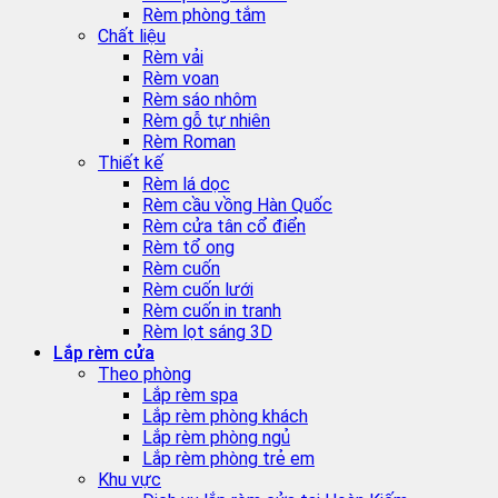
Rèm phòng tắm
Chất liệu
Rèm vải
Rèm voan
Rèm sáo nhôm
Rèm gỗ tự nhiên
Rèm Roman
Thiết kế
Rèm lá dọc
Rèm cầu vồng Hàn Quốc
Rèm cửa tân cổ điển
Rèm tổ ong
Rèm cuốn
Rèm cuốn lưới
Rèm cuốn in tranh
Rèm lọt sáng 3D
Lắp rèm cửa
Theo phòng
Lắp rèm spa
Lắp rèm phòng khách
Lắp rèm phòng ngủ
Lắp rèm phòng trẻ em
Khu vực