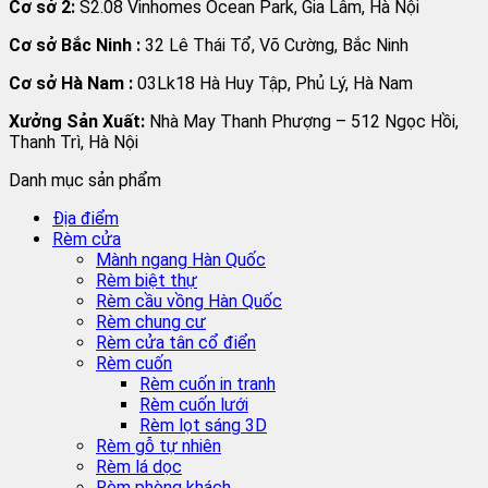
Cơ sở 2:
S2.08 Vinhomes Ocean Park, Gia Lâm, Hà Nội
Cơ sở Bắc Ninh :
32 Lê Thái Tổ, Võ Cường, Bắc Ninh
Cơ sở Hà Nam :
03Lk18 Hà Huy Tập, Phủ Lý, Hà Nam
Xưởng Sản Xuất:
Nhà May Thanh Phượng – 512 Ngọc Hồi,
Thanh Trì, Hà Nội
Danh mục sản phẩm
Địa điểm
Rèm cửa
Mành ngang Hàn Quốc
Rèm biệt thự
Rèm cầu vồng Hàn Quốc
Rèm chung cư
Rèm cửa tân cổ điển
Rèm cuốn
Rèm cuốn in tranh
Rèm cuốn lưới
Rèm lọt sáng 3D
Rèm gỗ tự nhiên
Rèm lá dọc
Rèm phòng khách