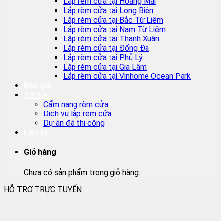
Lắp rèm cửa tại Hoàng Mai
Lắp rèm cửa tại Long Biên
Lắp rèm cửa tại Bắc Từ Liêm
Lắp rèm cửa tại Nam Từ Liêm
Lắp rèm cửa tại Thanh Xuân
Lắp rèm cửa tại Đống Đa
Lắp rèm cửa tại Phủ Lý
Lắp rèm cửa tại Gia Lâm
Lắp rèm cửa tại Vinhome Ocean Park
Báo giá
Tin tức
Cẩm nang rèm cửa
Dịch vụ lắp rèm cửa
Dự án đã thi công
Liên hệ
Giỏ hàng
Chưa có sản phẩm trong giỏ hàng.
HỖ TRỢ TRỰC TUYẾN