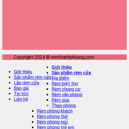
Copyright 2024 © remthanhphuong.com
Giới thiệu
Giới thiệu
Sản phẩm rèm cửa
Sản phẩm rèm cửa
Địa điểm
Lắp rèm cửa
Rèm biệt thự
Báo giá
Rèm chung cư
Tin tức
Rèm văn phòng
Liên hệ
Rèm spa
Theo phòng
Rèm phòng khách
Rèm phòng thờ
Rèm phòng ngủ
Rèm phòng trẻ em