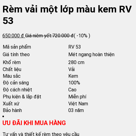
Rèm vải một lớp màu kem RV
53
650.000 đ
Giá niêm yết:
720.000 đ
( -10% )
Mã sản phẩm
RV 53
Giá tính theo
Mét ngang hoàn thiện
Khổ rèm
280 cm
Chất liệu
Vải
Màu sắc
Kem
Độ cản sáng
100%
Độ cách nhiệt
Cao
Phụ kiện & lắp đặt
Miễn phí
Xuất xứ
Việt Nam
Bảo hành
03 năm
ƯU ĐÃI KHI MUA HÀNG
Tư vấn và thiết kế rèm theo yêu cầu