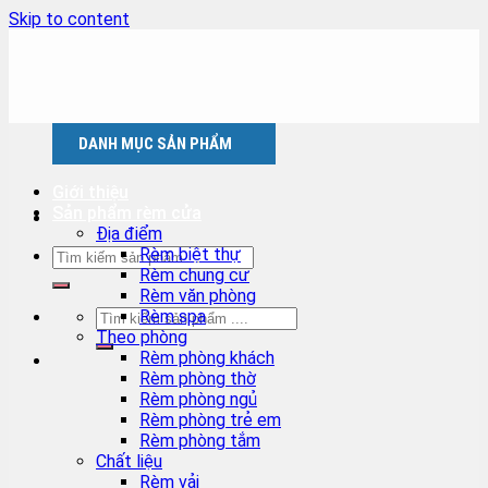
Skip to content
DANH MỤC SẢN PHẨM
Giới thiệu
Sản phẩm rèm cửa
Địa điểm
Rèm biệt thự
Rèm chung cư
Rèm văn phòng
Rèm spa
Theo phòng
Rèm phòng khách
Rèm phòng thờ
Rèm phòng ngủ
Rèm phòng trẻ em
Rèm phòng tắm
Chất liệu
Rèm vải