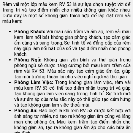
Rèm vải một lớp màu kem RV 53 là sự lựa chọn tuyệt vời để
trang trí và tạo điểm nhấn cho nhiều không gian khác nhau.
Dưới đây là một số không gian thích hợp để lắp đặt rèm vải
màu kem:
Phòng Khách:
Với màu sắc trầm và ấm áp, rèm vải màu
kem làm nổi bật không gian phòng khách, tạo cảm giác
ấm cúng và sang trọng. Sự tinh tế và đẳng cấp của rèm
này giúp làm nổi bật cửa sổ và tạo điểm nhấn cho phòng
khách.
Phòng Ngủ:
Không gian yên bình và thư giãn trong
phòng ngủ sẽ được tăng cường bởi màu kem trầm của
rèm vải RV 53. Màu sắc này tạo cảm giác ấm áp, giúp
tạo môi trường thuận lợi cho việc nghỉ ngơi và thư giãn.
Phòng Làm Việc:
Trong không gian làm việc, rèm vải
màu kem RV 53 có thể tạo điểm nhấn trang trí và giúp
tạo không gian làm việc sang trọng, tinh tế. Sự tươi mới
và sự ấm áp của màu sắc này có thể giúp tạo cảm hứng
và tạo không gian làm việc thoải mái.
Phòng Ăn:
Đặc biệt là khi rèm RV 53 được kết hợp với
ánh sáng tự nhiên, nó tạo ra không gian ấm cúng và lãng
mạn cho phòng ăn. Màu kem trầm tạo điểm nhấn cho
không gian ăn, tạo ra không gian ấm áp cho các bữa ăn