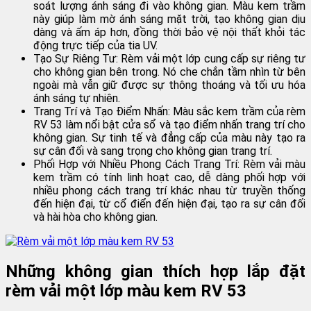
soát lượng ánh sáng đi vào không gian. Màu kem trầm
này giúp làm mờ ánh sáng mặt trời, tạo không gian dịu
dàng và ấm áp hơn, đồng thời bảo vệ nội thất khỏi tác
động trực tiếp của tia UV.
Tạo Sự Riêng Tư: Rèm vải một lớp cung cấp sự riêng tư
cho không gian bên trong. Nó che chắn tầm nhìn từ bên
ngoài mà vẫn giữ được sự thông thoáng và tối ưu hóa
ánh sáng tự nhiên.
Trang Trí và Tạo Điểm Nhấn: Màu sắc kem trầm của rèm
RV 53 làm nổi bật cửa sổ và tạo điểm nhấn trang trí cho
không gian. Sự tinh tế và đẳng cấp của màu này tạo ra
sự cân đối và sang trọng cho không gian trang trí.
Phối Hợp với Nhiều Phong Cách Trang Trí: Rèm vải màu
kem trầm có tính linh hoạt cao, dễ dàng phối hợp với
nhiều phong cách trang trí khác nhau từ truyền thống
đến hiện đại, từ cổ điển đến hiện đại, tạo ra sự cân đối
và hài hòa cho không gian.
Những không gian thích hợp lắp đặt
rèm vải một lớp màu kem RV 53