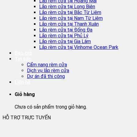
Lắp rèm cửa tại Hoàng Mai
Lắp rèm cửa tại Long Biên
Lắp rèm cửa tại Bắc Từ Liêm
Lắp rèm cửa tại Nam Từ Liêm
Lắp rèm cửa tại Thanh Xuân
Lắp rèm cửa tại Đống Đa
Lắp rèm cửa tại Phủ Lý
Lắp rèm cửa tại Gia Lâm
Lắp rèm cửa tại Vinhome Ocean Park
Báo giá
Tin tức
Cẩm nang rèm cửa
Dịch vụ lắp rèm cửa
Dự án đã thi công
Liên hệ
Giỏ hàng
Chưa có sản phẩm trong giỏ hàng.
HỖ TRỢ TRỰC TUYẾN