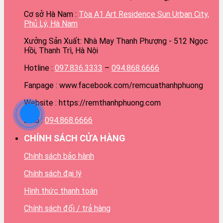
Cơ sở Hà Nam :
Tòa A1 Art Residence Sun Urban City,
Phủ Lý, Hà Nam
Xưởng Sản Xuất: Nhà May Thanh Phượng - 512 Ngọc
Hồi, Thanh Trì, Hà Nội
Hotline :
097.836.3333
–
094.868.6666
Fanpage : www.facebook.com/remcuathanhphuong
Website : https://remthanhphuong.com
Zalo :
094.868.6666
CHÍNH SÁCH CỬA HÀNG
Chính sách bảo hành
Chính sách đại lý
Hình thức thanh toán
Chính sách đổi / trả hàng