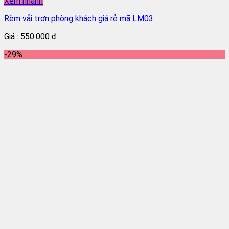
Xem nhanh
Rèm vải trơn phòng khách giá rẻ mã LM03
Giá : 550.000 đ
-29%