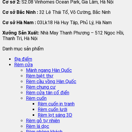
Cơ sở 2:
S2.08 Vinhomes Ocean Park, Gia Lâm, Hà Nội
Cơ sở Bắc Ninh :
32 Lê Thái Tổ, Võ Cường, Bắc Ninh
Cơ sở Hà Nam :
03Lk18 Hà Huy Tập, Phủ Lý, Hà Nam
Xưởng Sản Xuất:
Nhà May Thanh Phượng – 512 Ngọc Hồi,
Thanh Trì, Hà Nội
Danh mục sản phẩm
Địa điểm
Rèm cửa
Mành ngang Hàn Quốc
Rèm biệt thự
Rèm cầu vồng Hàn Quốc
Rèm chung cư
Rèm cửa tân cổ điển
Rèm cuốn
Rèm cuốn in tranh
Rèm cuốn lưới
Rèm lọt sáng 3D
Rèm gỗ tự nhiên
Rèm lá dọc
Rèm phòng khách