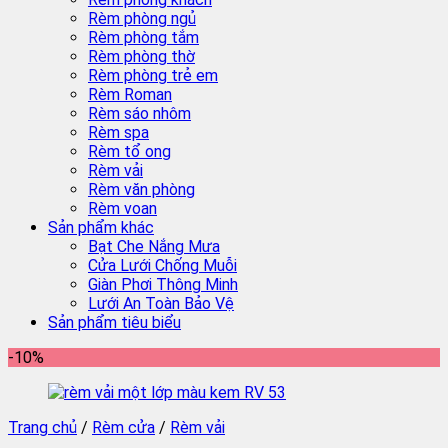
Rèm phòng ngủ
Rèm phòng tắm
Rèm phòng thờ
Rèm phòng trẻ em
Rèm Roman
Rèm sáo nhôm
Rèm spa
Rèm tổ ong
Rèm vải
Rèm văn phòng
Rèm voan
Sản phẩm khác
Bạt Che Nắng Mưa
Cửa Lưới Chống Muỗi
Giàn Phơi Thông Minh
Lưới An Toàn Bảo Vệ
Sản phẩm tiêu biểu
-10%
Trang chủ
/
Rèm cửa
/
Rèm vải