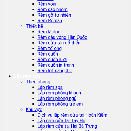
Rèm voan
Rèm sáo nhôm
Rèm gỗ tự nhiên
Rèm Roman
Thiết kế
Rèm lá dọc
Rèm cầu vồng Hàn Quốc
Rèm cửa tân cổ điển
Rèm tổ ong
Rèm cuốn
Rèm cuốn lưới
Rèm cuốn in tranh
Rèm lọt sáng 3D
Lắp rèm cửa
Theo phòng
Lắp rèm spa
Lắp rèm phòng khách
Lắp rèm phòng ngủ
Lắp rèm phòng trẻ em
Khu vực
Dịch vụ lắp rèm cửa tại Hoàn Kiếm
Lắp rèm cửa tại Tây Hồ
Lắp rèm cửa tại Hai Bà Trưng