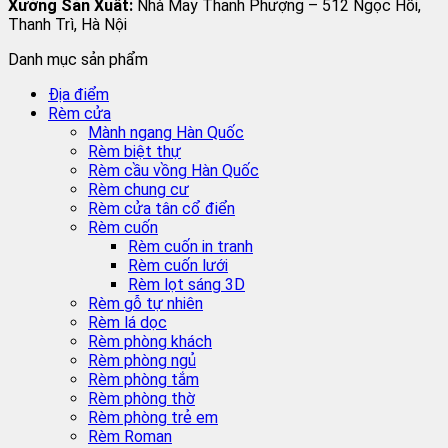
Xưởng Sản Xuất:
Nhà May Thanh Phượng – 512 Ngọc Hồi,
Thanh Trì, Hà Nội
Danh mục sản phẩm
Địa điểm
Rèm cửa
Mành ngang Hàn Quốc
Rèm biệt thự
Rèm cầu vồng Hàn Quốc
Rèm chung cư
Rèm cửa tân cổ điển
Rèm cuốn
Rèm cuốn in tranh
Rèm cuốn lưới
Rèm lọt sáng 3D
Rèm gỗ tự nhiên
Rèm lá dọc
Rèm phòng khách
Rèm phòng ngủ
Rèm phòng tắm
Rèm phòng thờ
Rèm phòng trẻ em
Rèm Roman