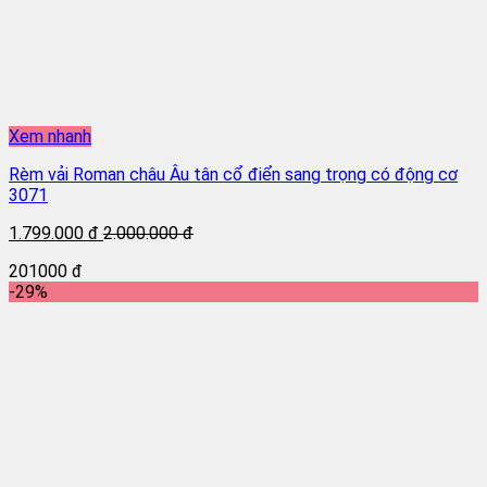
Xem nhanh
Rèm vải Roman châu Âu tân cổ điển sang trọng có động cơ
3071
1.799.000 đ
2.000.000 đ
201000 đ
-29%