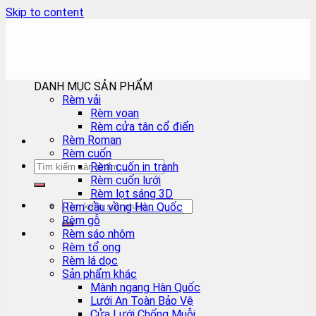
Skip to content
DANH MỤC SẢN PHẨM
Rèm vải
Rèm voan
Rèm cửa tân cổ điển
Rèm Roman
Rèm cuốn
Rèm cuốn in tranh
Rèm cuốn lưới
Rèm lọt sáng 3D
Rèm cầu vồng Hàn Quốc
Rèm gỗ
Rèm sáo nhôm
Rèm tổ ong
Rèm lá dọc
Sản phẩm khác
Mành ngang Hàn Quốc
Lưới An Toàn Bảo Vệ
Cửa Lưới Chống Muỗi