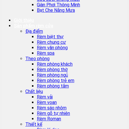
Giàn Phơi Thông Minh
Bạt Che Nắng Mưa
Giới thiệu
Sản phẩm rèm cửa
Địa điểm
Rèm biệt thự
Rèm chung cư
Rèm văn phòng
Rèm spa
Theo phòng
Rèm phòng khách
Rèm phòng thờ
Rèm phòng ngủ
Rèm phòng trẻ em
Rèm phòng tắm
Chất liệu
Rèm vải
Rèm voan
Rèm sáo nhôm
Rèm gỗ tự nhiên
Rèm Roman
Thiết kế