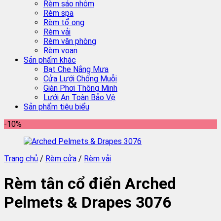
Rèm sáo nhôm
Rèm spa
Rèm tổ ong
Rèm vải
Rèm văn phòng
Rèm voan
Sản phẩm khác
Bạt Che Nắng Mưa
Cửa Lưới Chống Muỗi
Giàn Phơi Thông Minh
Lưới An Toàn Bảo Vệ
Sản phẩm tiêu biểu
-10%
Trang chủ
/
Rèm cửa
/
Rèm vải
Rèm tân cổ điển Arched
Pelmets & Drapes 3076