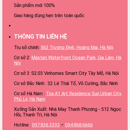
Sản phẩm mới 100%
Giao hàng đúng hẹn trên toàn quốc
THÔNG TIN LIÊN HỆ
Trụ sở chính:
563 Trương Định, Hoàng Mai, Hà Nội
Cơ sở 2:
Masteri Waterfront Ocean Park, Gia Lâm, Hà
Nội
Cơ sở 3: S2.03 Vinhomes Smart City Tây Mỗ, Hà Nội
Cơ sở Bắc Ninh : 32 Lê Thái Tổ, Võ Cường, Bắc Ninh
Cơ sở Hà Nam :
Tòa A1 Art Residence Sun Urban City,
Phủ Lý, Hà Nam
Xưởng Sản Xuất: Nhà May Thanh Phượng - 512 Ngọc
Hồi, Thanh Trì, Hà Nội
Hotline :
097.836.3333
–
094.868.6666