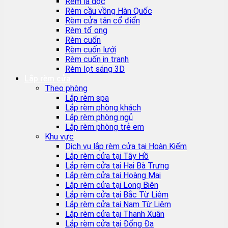
Rèm lá dọc
Rèm cầu vồng Hàn Quốc
Rèm cửa tân cổ điển
Rèm tổ ong
Rèm cuốn
Rèm cuốn lưới
Rèm cuốn in tranh
Rèm lọt sáng 3D
Lắp rèm cửa
Theo phòng
Lắp rèm spa
Lắp rèm phòng khách
Lắp rèm phòng ngủ
Lắp rèm phòng trẻ em
Khu vực
Dịch vụ lắp rèm cửa tại Hoàn Kiếm
Lắp rèm cửa tại Tây Hồ
Lắp rèm cửa tại Hai Bà Trưng
Lắp rèm cửa tại Hoàng Mai
Lắp rèm cửa tại Long Biên
Lắp rèm cửa tại Bắc Từ Liêm
Lắp rèm cửa tại Nam Từ Liêm
Lắp rèm cửa tại Thanh Xuân
Lắp rèm cửa tại Đống Đa