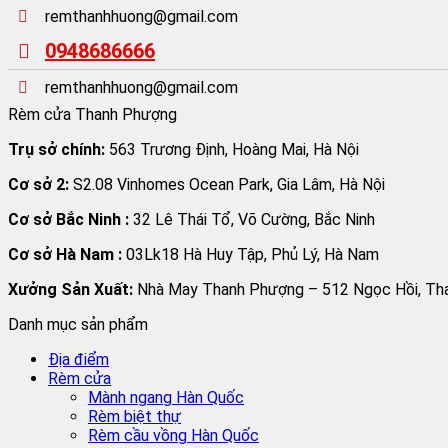
remthanhhuong@gmail.com
0948686666
remthanhhuong@gmail.com
Rèm cửa Thanh Phượng
Trụ sở chính:
563 Trương Định, Hoàng Mai, Hà Nội
Cơ sở 2:
S2.08 Vinhomes Ocean Park, Gia Lâm, Hà Nội
Cơ sở Bắc Ninh :
32 Lê Thái Tổ, Võ Cường, Bắc Ninh
Cơ sở Hà Nam :
03Lk18 Hà Huy Tập, Phủ Lý, Hà Nam
Xưởng Sản Xuất:
Nhà May Thanh Phượng – 512 Ngọc Hồi, Than
Danh mục sản phẩm
Địa điểm
Rèm cửa
Mành ngang Hàn Quốc
Rèm biệt thự
Rèm cầu vồng Hàn Quốc