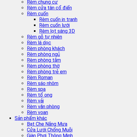
Rèm chung cư
Rèm cửa tân cổ điển
Rèm cuốn
Rèm cuốn in tranh
Rèm cuốn lưới
Rèm lọt sáng 3D
Rèm gỗ tự nhiên
Rèm lá dọc
Rèm phòng khách
Rèm phòng ngủ
Rèm phòng tắm
Rèm phòng thờ
Rèm phòng trẻ em
Rèm Roman
Rèm sáo nhôm
Rèm spa
Rèm tổ ong
Rèm vải
Rèm văn phòng
Rèm voan
Sản phẩm khác
Bạt Che Nắng Mưa
Cửa Lưới Chống Muỗi
Giàn Phơi Thông Minh