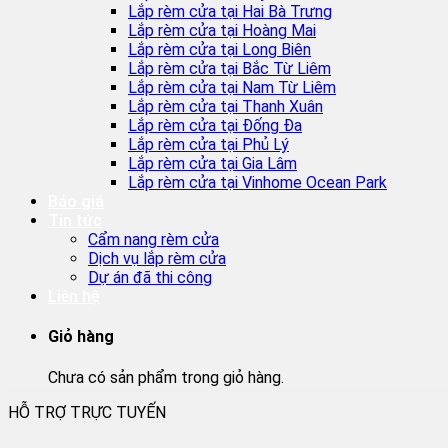
Lắp rèm cửa tại Hai Bà Trưng
Lắp rèm cửa tại Hoàng Mai
Lắp rèm cửa tại Long Biên
Lắp rèm cửa tại Bắc Từ Liêm
Lắp rèm cửa tại Nam Từ Liêm
Lắp rèm cửa tại Thanh Xuân
Lắp rèm cửa tại Đống Đa
Lắp rèm cửa tại Phủ Lý
Lắp rèm cửa tại Gia Lâm
Lắp rèm cửa tại Vinhome Ocean Park
Báo giá
Tin tức
Cẩm nang rèm cửa
Dịch vụ lắp rèm cửa
Dự án đã thi công
Liên hệ
Giỏ hàng
Chưa có sản phẩm trong giỏ hàng.
HỖ TRỢ TRỰC TUYẾN