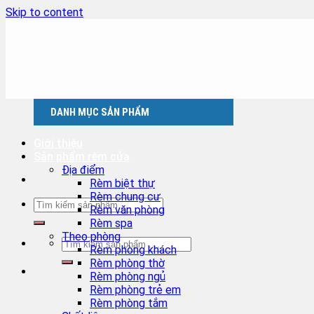
Skip to content
DANH MỤC SẢN PHẨM
Giới thiệu
Sản phẩm rèm cửa
Địa điểm
Rèm biệt thự
Rèm chung cư
Rèm văn phòng
Rèm spa
Theo phòng
Rèm phòng khách
Rèm phòng thờ
Rèm phòng ngủ
Rèm phòng trẻ em
Rèm phòng tắm