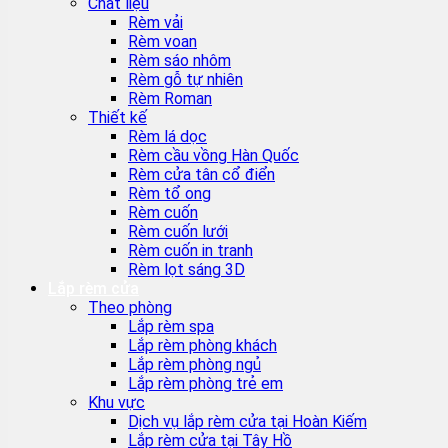
Chất liệu
Rèm vải
Rèm voan
Rèm sáo nhôm
Rèm gỗ tự nhiên
Rèm Roman
Thiết kế
Rèm lá dọc
Rèm cầu vồng Hàn Quốc
Rèm cửa tân cổ điển
Rèm tổ ong
Rèm cuốn
Rèm cuốn lưới
Rèm cuốn in tranh
Rèm lọt sáng 3D
Lắp rèm cửa
Theo phòng
Lắp rèm spa
Lắp rèm phòng khách
Lắp rèm phòng ngủ
Lắp rèm phòng trẻ em
Khu vực
Dịch vụ lắp rèm cửa tại Hoàn Kiếm
Lắp rèm cửa tại Tây Hồ