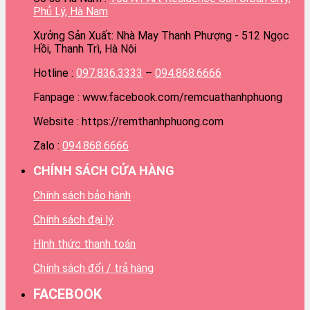
Phủ Lý, Hà Nam
Xưởng Sản Xuất: Nhà May Thanh Phượng - 512 Ngọc
Hồi, Thanh Trì, Hà Nội
Hotline :
097.836.3333
–
094.868.6666
Fanpage : www.facebook.com/remcuathanhphuong
Website : https://remthanhphuong.com
Zalo :
094.868.6666
CHÍNH SÁCH CỬA HÀNG
Chính sách bảo hành
Chính sách đại lý
Hình thức thanh toán
Chính sách đổi / trả hàng
FACEBOOK