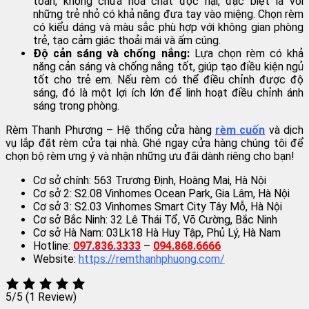
toàn, không chứa hóa chất độc hại, đặc biệt là với
những trẻ nhỏ có khả năng đưa tay vào miệng. Chọn rèm
có kiểu dáng và màu sắc phù hợp với không gian phòng
trẻ, tạo cảm giác thoải mái và ấm cúng.
Độ cản sáng và chống nắng:
Lựa chọn rèm có khả
năng cản sáng và chống nắng tốt, giúp tạo điều kiện ngủ
tốt cho trẻ em. Nếu rèm có thể điều chỉnh được độ
sáng, đó là một lợi ích lớn để linh hoạt điều chỉnh ánh
sáng trong phòng.
Rèm Thanh Phượng – Hệ thống cửa hàng
rèm cuốn
và dịch
vụ lắp đặt rèm cửa tại nhà. Ghé ngay cửa hàng chúng tôi để
chọn bộ rèm ưng ý và nhận những ưu đãi dành riêng cho bạn!
Cơ sở chính: 563 Trương Định, Hoàng Mai, Hà Nội
Cơ sở 2: S2.08 Vinhomes Ocean Park, Gia Lâm, Hà Nội
Cơ sở 3: S2.03 Vinhomes Smart City Tây Mỗ, Hà Nội
Cơ sở Bắc Ninh: 32 Lê Thái Tổ, Võ Cường, Bắc Ninh
Cơ sở Hà Nam: 03Lk18 Hà Huy Tập, Phủ Lý, Hà Nam
Hotline:
097.836.3333
–
094.868.6666
Website:
https://remthanhphuong.com/
5/5
(1 Review)