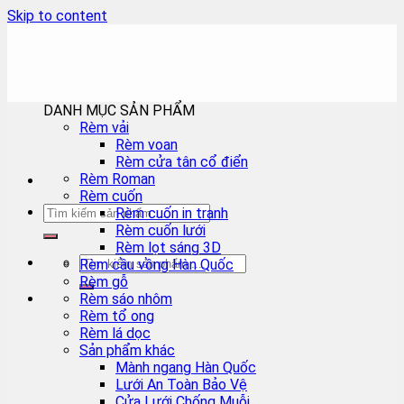
Skip to content
DANH MỤC SẢN PHẨM
Rèm vải
Rèm voan
Rèm cửa tân cổ điển
Rèm Roman
Rèm cuốn
Rèm cuốn in tranh
Rèm cuốn lưới
Rèm lọt sáng 3D
Rèm cầu vồng Hàn Quốc
Rèm gỗ
Rèm sáo nhôm
Rèm tổ ong
Rèm lá dọc
Sản phẩm khác
Mành ngang Hàn Quốc
Lưới An Toàn Bảo Vệ
Cửa Lưới Chống Muỗi