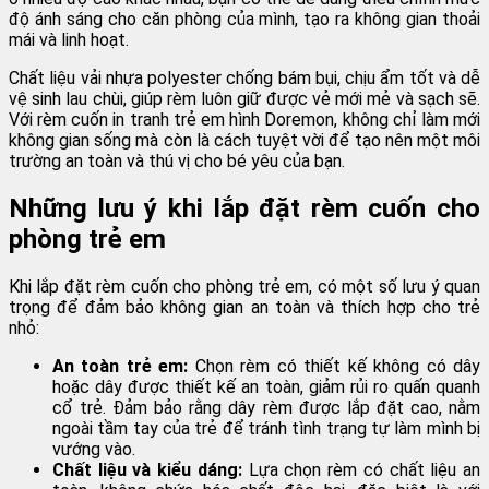
độ ánh sáng cho căn phòng của mình, tạo ra không gian thoải
mái và linh hoạt.
Chất liệu vải nhựa polyester chống bám bụi, chịu ẩm tốt và dễ
vệ sinh lau chùi, giúp rèm luôn giữ được vẻ mới mẻ và sạch sẽ.
Với rèm cuốn in tranh trẻ em hình Doremon, không chỉ làm mới
không gian sống mà còn là cách tuyệt vời để tạo nên một môi
trường an toàn và thú vị cho bé yêu của bạn.
Những lưu ý khi lắp đặt rèm cuốn cho
phòng trẻ em
Khi lắp đặt rèm cuốn cho phòng trẻ em, có một số lưu ý quan
trọng để đảm bảo không gian an toàn và thích hợp cho trẻ
nhỏ:
An toàn trẻ em:
Chọn rèm có thiết kế không có dây
hoặc dây được thiết kế an toàn, giảm rủi ro quấn quanh
cổ trẻ. Đảm bảo rằng dây rèm được lắp đặt cao, nằm
ngoài tầm tay của trẻ để tránh tình trạng tự làm mình bị
vướng vào.
Chất liệu và kiểu dáng:
Lựa chọn rèm có chất liệu an