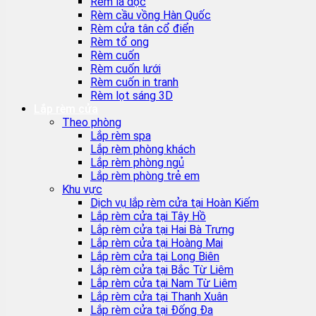
Rèm lá dọc
Rèm cầu vồng Hàn Quốc
Rèm cửa tân cổ điển
Rèm tổ ong
Rèm cuốn
Rèm cuốn lưới
Rèm cuốn in tranh
Rèm lọt sáng 3D
Lắp rèm cửa
Theo phòng
Lắp rèm spa
Lắp rèm phòng khách
Lắp rèm phòng ngủ
Lắp rèm phòng trẻ em
Khu vực
Dịch vụ lắp rèm cửa tại Hoàn Kiếm
Lắp rèm cửa tại Tây Hồ
Lắp rèm cửa tại Hai Bà Trưng
Lắp rèm cửa tại Hoàng Mai
Lắp rèm cửa tại Long Biên
Lắp rèm cửa tại Bắc Từ Liêm
Lắp rèm cửa tại Nam Từ Liêm
Lắp rèm cửa tại Thanh Xuân
Lắp rèm cửa tại Đống Đa