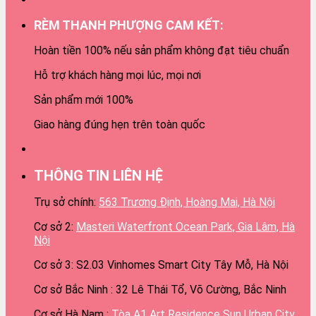
RÈM THANH PHƯỢNG CAM KẾT:
Hoàn tiền 100% nếu sản phẩm không đạt tiêu chuẩn
Hỗ trợ khách hàng mọi lúc, mọi nơi
Sản phẩm mới 100%
Giao hàng đúng hẹn trên toàn quốc
THÔNG TIN LIÊN HỆ
Trụ sở chính:
563 Trương Định, Hoàng Mai, Hà Nội
Cơ sở 2:
Masteri Waterfront Ocean Park, Gia Lâm, Hà
Nội
Cơ sở 3: S2.03 Vinhomes Smart City Tây Mỗ, Hà Nội
Cơ sở Bắc Ninh : 32 Lê Thái Tổ, Võ Cường, Bắc Ninh
Cơ sở Hà Nam :
Tòa A1 Art Residence Sun Urban City,