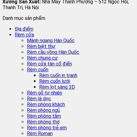
Xưởng Sản Xuất:
Nhà May Thanh Phượng – 512 Ngọc Hồi,
Thanh Trì, Hà Nội
Danh mục sản phẩm
Địa điểm
Rèm cửa
Mành ngang Hàn Quốc
Rèm biệt thự
Rèm cầu vồng Hàn Quốc
Rèm chung cư
Rèm cửa tân cổ điển
Rèm cuốn
Rèm cuốn in tranh
Rèm cuốn lưới
Rèm lọt sáng 3D
Rèm gỗ tự nhiên
Rèm lá dọc
Rèm phòng khách
Rèm phòng ngủ
Rèm phòng tắm
Rèm phòng thờ
Rèm phòng trẻ em
Rèm Roman