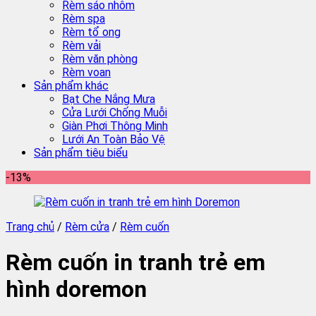
Rèm sáo nhôm
Rèm spa
Rèm tổ ong
Rèm vải
Rèm văn phòng
Rèm voan
Sản phẩm khác
Bạt Che Nắng Mưa
Cửa Lưới Chống Muỗi
Giàn Phơi Thông Minh
Lưới An Toàn Bảo Vệ
Sản phẩm tiêu biểu
-13%
Trang chủ
/
Rèm cửa
/
Rèm cuốn
Rèm cuốn in tranh trẻ em
hình doremon