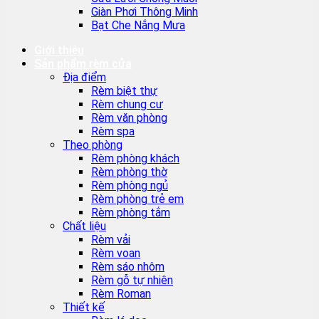
Giàn Phơi Thông Minh
Bạt Che Nắng Mưa
Giới thiệu
Sản phẩm rèm cửa
Địa điểm
Rèm biệt thự
Rèm chung cư
Rèm văn phòng
Rèm spa
Theo phòng
Rèm phòng khách
Rèm phòng thờ
Rèm phòng ngủ
Rèm phòng trẻ em
Rèm phòng tắm
Chất liệu
Rèm vải
Rèm voan
Rèm sáo nhôm
Rèm gỗ tự nhiên
Rèm Roman
Thiết kế