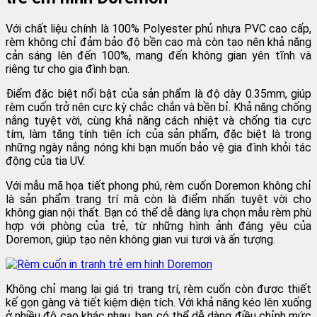
Với chất liệu chính là 100% Polyester phủ nhựa PVC cao cấp,
rèm không chỉ đảm bảo độ bền cao mà còn tạo nên khả năng
cản sáng lên đến 100%, mang đến không gian yên tĩnh và
riêng tư cho gia đình bạn.
Điểm đặc biệt nổi bật của sản phẩm là độ dày 0.35mm, giúp
rèm cuốn trở nên cực kỳ chắc chắn và bền bỉ. Khả năng chống
nắng tuyệt vời, cùng khả năng cách nhiệt và chống tia cực
tím, làm tăng tính tiện ích của sản phẩm, đặc biệt là trong
những ngày nắng nóng khi bạn muốn bảo vệ gia đình khỏi tác
động của tia UV.
Với mẫu mã họa tiết phong phú, rèm cuốn Doremon không chỉ
là sản phẩm trang trí mà còn là điểm nhấn tuyệt vời cho
không gian nội thất. Bạn có thể dễ dàng lựa chọn mẫu rèm phù
hợp với phòng của trẻ, từ những hình ảnh đáng yêu của
Doremon, giúp tạo nên không gian vui tươi và ấn tượng.
Không chỉ mang lại giá trị trang trí, rèm cuốn còn được thiết
kế gọn gàng và tiết kiệm diện tích. Với khả năng kéo lên xuống
ở nhiều độ cao khác nhau, bạn có thể dễ dàng điều chỉnh mức