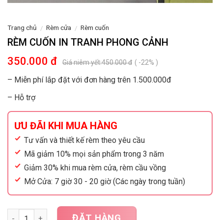
Trang chủ
Rèm cửa
Rèm cuốn
/
/
RÈM CUỐN IN TRANH PHONG CẢNH
350.000 đ
Giá niêm yết:
450.000 đ
( -22% )
– Miễn phí lắp đặt với đơn hàng trên 1.500.000đ
– Hỗ trợ
ƯU ĐÃI KHI MUA HÀNG
Tư vấn và thiết kế rèm theo yêu cầu
Mã giảm 10% mọi sản phẩm trong 3 năm
Giảm 30% khi mua rèm cửa, rèm cầu vồng
Mở Cửa: 7 giờ 30 - 20 giờ (Các ngày trong tuần)
Số lượng
ĐẶT HÀNG