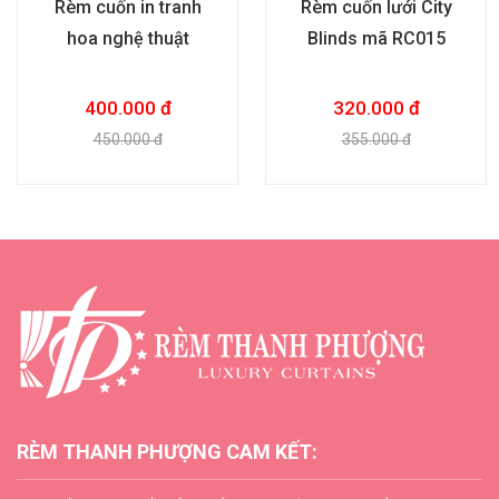
Rèm cuốn in tranh
Rèm cuốn lưới City
hoa nghệ thuật
Blinds mã RC015
400.000 đ
320.000 đ
450.000 đ
355.000 đ
RÈM THANH PHƯỢNG CAM KẾT: