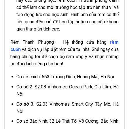
hay các phòng học, rèm cuốn in tranh phong cảnh
có thể làm cho môi trường học tập trở nên thú vị và
tạo động lực cho học sinh. Hình ảnh của rèm có thể
liên quan đến chủ đề học tập hoặc cung cấp không
gian thư giãn tích cực.
Rèm Thanh Phượng – Hệ thống cửa hàng
rèm
cuốn
và dịch vụ lắp đặt rèm cửa tại nhà. Ghé ngay cửa
hàng chúng tôi để chọn bộ rèm ưng ý và nhận những
ưu đãi dành riêng cho bạn!
Cơ sở chính: 563 Trương Định, Hoàng Mai, Hà Nội
Cơ sở 2: S2.08 Vinhomes Ocean Park, Gia Lâm, Hà
Nội
Cơ sở 3: S2.03 Vinhomes Smart City Tây Mỗ, Hà
Nội
Cơ sở Bắc Ninh: 32 Lê Thái Tổ, Võ Cường, Bắc Ninh