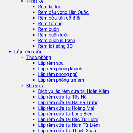
Thiết kế
Rèm lá dọc
Rèm cầu vồng Hàn Quốc
Rèm cửa tân cổ điển
Rèm tổ ong
Rèm cuốn
Rèm cuốn lưới
Rèm cuốn in tranh
Rèm lọt sáng 3D
Lắp rèm cửa
Theo phòng
Lắp rèm spa
Lắp rèm phòng khách
Lắp rèm phòng ngủ
Lắp rèm phòng trẻ em
Khu vực
Dịch vụ lắp rèm cửa tại Hoàn Kiếm
Lắp rèm cửa tại Tây Hồ
Lắp rèm cửa tại Hai Bà Trưng
Lắp rèm cửa tại Hoàng Mai
Lắp rèm cửa tại Long Biên
Lắp rèm cửa tại Bắc Từ Liêm
Lắp rèm cửa tại Nam Từ Liêm
Lắp rèm cửa tại Thanh Xuân