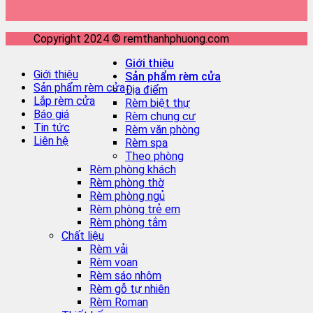
Copyright 2024 © remthanhphuong.com
Giới thiệu
Giới thiệu
Sản phẩm rèm cửa
Sản phẩm rèm cửa
Địa điểm
Lắp rèm cửa
Rèm biệt thự
Báo giá
Rèm chung cư
Tin tức
Rèm văn phòng
Liên hệ
Rèm spa
Theo phòng
Rèm phòng khách
Rèm phòng thờ
Rèm phòng ngủ
Rèm phòng trẻ em
Rèm phòng tắm
Chất liệu
Rèm vải
Rèm voan
Rèm sáo nhôm
Rèm gỗ tự nhiên
Rèm Roman