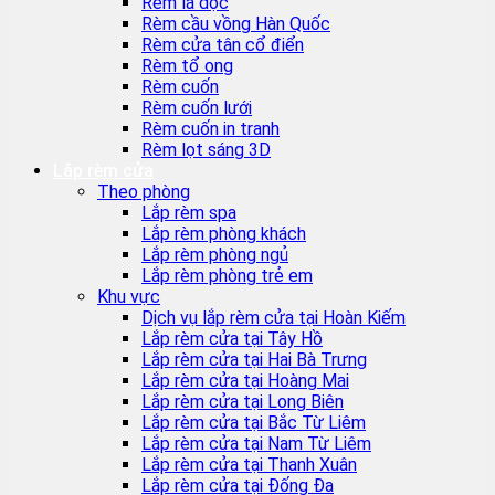
Rèm lá dọc
Rèm cầu vồng Hàn Quốc
Rèm cửa tân cổ điển
Rèm tổ ong
Rèm cuốn
Rèm cuốn lưới
Rèm cuốn in tranh
Rèm lọt sáng 3D
Lắp rèm cửa
Theo phòng
Lắp rèm spa
Lắp rèm phòng khách
Lắp rèm phòng ngủ
Lắp rèm phòng trẻ em
Khu vực
Dịch vụ lắp rèm cửa tại Hoàn Kiếm
Lắp rèm cửa tại Tây Hồ
Lắp rèm cửa tại Hai Bà Trưng
Lắp rèm cửa tại Hoàng Mai
Lắp rèm cửa tại Long Biên
Lắp rèm cửa tại Bắc Từ Liêm
Lắp rèm cửa tại Nam Từ Liêm
Lắp rèm cửa tại Thanh Xuân
Lắp rèm cửa tại Đống Đa