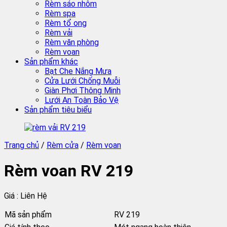
Rèm sáo nhôm
Rèm spa
Rèm tổ ong
Rèm vải
Rèm văn phòng
Rèm voan
Sản phẩm khác
Bạt Che Nắng Mưa
Cửa Lưới Chống Muỗi
Giàn Phơi Thông Minh
Lưới An Toàn Bảo Vệ
Sản phẩm tiêu biểu
Trang chủ
/
Rèm cửa
/
Rèm voan
Rèm voan RV 219
Giá : Liên Hệ
Mã sản phẩm
RV 219