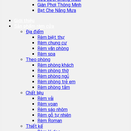
Giàn Phơi Thông Minh
Bạt Che Nắng Mưa
Giới thiệu
Sản phẩm rèm cửa
Địa điểm
Rèm biệt thự
Rèm chung cư
Rèm văn phòng
Rèm spa
Theo phòng
Rèm phòng khách
Rèm phòng thờ
Rèm phòng ngủ
Rèm phòng trẻ em
Rèm phòng tắm
Chất liệu
Rèm vải
Rèm voan
Rèm sáo nhôm
Rèm gỗ tự nhiên
Rèm Roman
Thiết kế