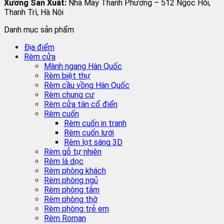
Xưởng Sản Xuất:
Nhà May Thanh Phượng – 512 Ngọc Hồi,
Thanh Trì, Hà Nội
Danh mục sản phẩm
Địa điểm
Rèm cửa
Mành ngang Hàn Quốc
Rèm biệt thự
Rèm cầu vồng Hàn Quốc
Rèm chung cư
Rèm cửa tân cổ điển
Rèm cuốn
Rèm cuốn in tranh
Rèm cuốn lưới
Rèm lọt sáng 3D
Rèm gỗ tự nhiên
Rèm lá dọc
Rèm phòng khách
Rèm phòng ngủ
Rèm phòng tắm
Rèm phòng thờ
Rèm phòng trẻ em
Rèm Roman