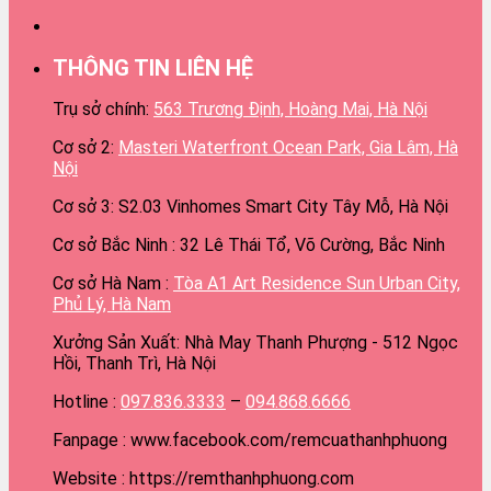
THÔNG TIN LIÊN HỆ
Trụ sở chính:
563 Trương Định, Hoàng Mai, Hà Nội
Cơ sở 2:
Masteri Waterfront Ocean Park, Gia Lâm, Hà
Nội
Cơ sở 3: S2.03 Vinhomes Smart City Tây Mỗ, Hà Nội
Cơ sở Bắc Ninh : 32 Lê Thái Tổ, Võ Cường, Bắc Ninh
Cơ sở Hà Nam :
Tòa A1 Art Residence Sun Urban City,
Phủ Lý, Hà Nam
Xưởng Sản Xuất: Nhà May Thanh Phượng - 512 Ngọc
Hồi, Thanh Trì, Hà Nội
Hotline :
097.836.3333
–
094.868.6666
Fanpage : www.facebook.com/remcuathanhphuong
Website : https://remthanhphuong.com