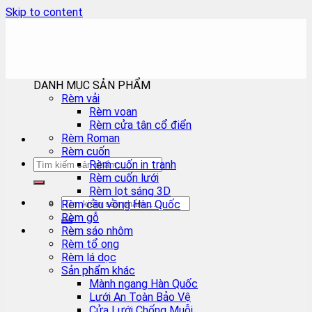
Skip to content
DANH MỤC SẢN PHẨM
Rèm vải
Rèm voan
Rèm cửa tân cổ điển
Rèm Roman
Rèm cuốn
Rèm cuốn in tranh
Rèm cuốn lưới
Rèm lọt sáng 3D
Rèm cầu vồng Hàn Quốc
Rèm gỗ
Rèm sáo nhôm
Rèm tổ ong
Rèm lá dọc
Sản phẩm khác
Mành ngang Hàn Quốc
Lưới An Toàn Bảo Vệ
Cửa Lưới Chống Muỗi