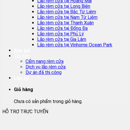
Lắp rèm cửa tại Hoàng Mai
Lắp rèm cửa tại Long Biên
Lắp rèm cửa tại Bắc Từ Liêm
Lắp rèm cửa tại Nam Từ Liêm
Lắp rèm cửa tại Thanh Xuân
Lắp rèm cửa tại Đống Đa
Lắp rèm cửa tại Phủ Lý
Lắp rèm cửa tại Gia Lâm
Lắp rèm cửa tại Vinhome Ocean Park
Báo giá
Tin tức
Cẩm nang rèm cửa
Dịch vụ lắp rèm cửa
Dự án đã thi công
Liên hệ
Giỏ hàng
Chưa có sản phẩm trong giỏ hàng.
HỖ TRỢ TRỰC TUYẾN