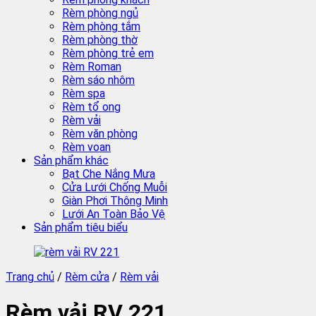
Rèm phòng ngủ
Rèm phòng tắm
Rèm phòng thờ
Rèm phòng trẻ em
Rèm Roman
Rèm sáo nhôm
Rèm spa
Rèm tổ ong
Rèm vải
Rèm văn phòng
Rèm voan
Sản phẩm khác
Bạt Che Nắng Mưa
Cửa Lưới Chống Muỗi
Giàn Phơi Thông Minh
Lưới An Toàn Bảo Vệ
Sản phẩm tiêu biểu
Trang chủ
/
Rèm cửa
/
Rèm vải
Rèm vải RV 221