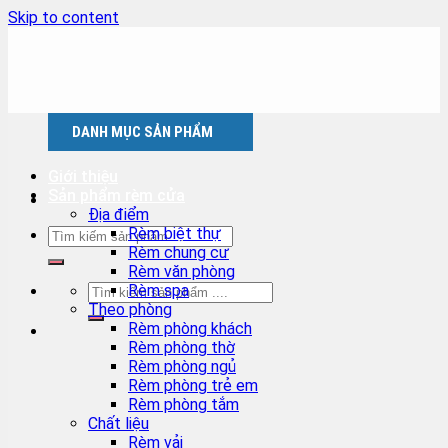
Skip to content
DANH MỤC SẢN PHẨM
Giới thiệu
Sản phẩm rèm cửa
Địa điểm
Rèm biệt thự
Rèm chung cư
Rèm văn phòng
Rèm spa
Theo phòng
Rèm phòng khách
Rèm phòng thờ
Rèm phòng ngủ
Rèm phòng trẻ em
Rèm phòng tắm
Chất liệu
Rèm vải