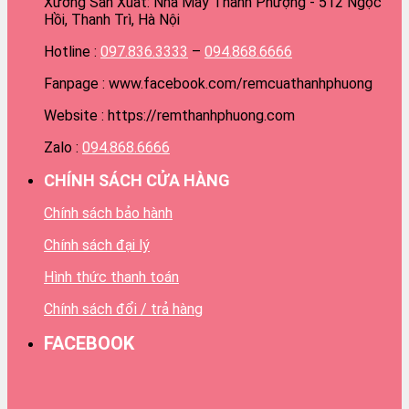
Xưởng Sản Xuất: Nhà May Thanh Phượng - 512 Ngọc
Hồi, Thanh Trì, Hà Nội
Hotline :
097.836.3333
–
094.868.6666
Fanpage : www.facebook.com/remcuathanhphuong
Website : https://remthanhphuong.com
Zalo :
094.868.6666
CHÍNH SÁCH CỬA HÀNG
Chính sách bảo hành
Chính sách đại lý
Hình thức thanh toán
Chính sách đổi / trả hàng
FACEBOOK