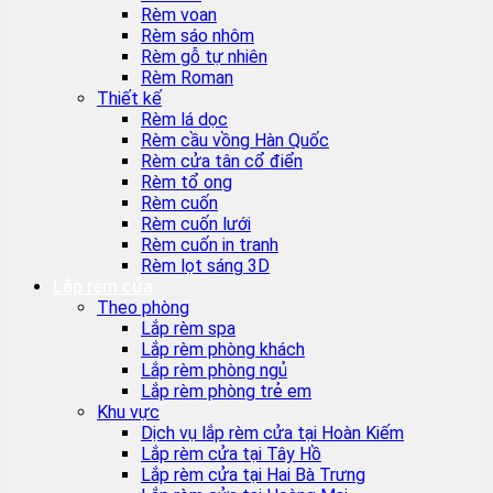
Rèm voan
Rèm sáo nhôm
Rèm gỗ tự nhiên
Rèm Roman
Thiết kế
Rèm lá dọc
Rèm cầu vồng Hàn Quốc
Rèm cửa tân cổ điển
Rèm tổ ong
Rèm cuốn
Rèm cuốn lưới
Rèm cuốn in tranh
Rèm lọt sáng 3D
Lắp rèm cửa
Theo phòng
Lắp rèm spa
Lắp rèm phòng khách
Lắp rèm phòng ngủ
Lắp rèm phòng trẻ em
Khu vực
Dịch vụ lắp rèm cửa tại Hoàn Kiếm
Lắp rèm cửa tại Tây Hồ
Lắp rèm cửa tại Hai Bà Trưng