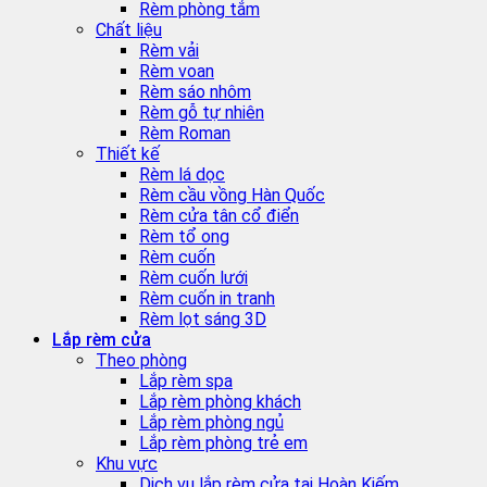
Rèm phòng tắm
Chất liệu
Rèm vải
Rèm voan
Rèm sáo nhôm
Rèm gỗ tự nhiên
Rèm Roman
Thiết kế
Rèm lá dọc
Rèm cầu vồng Hàn Quốc
Rèm cửa tân cổ điển
Rèm tổ ong
Rèm cuốn
Rèm cuốn lưới
Rèm cuốn in tranh
Rèm lọt sáng 3D
Lắp rèm cửa
Theo phòng
Lắp rèm spa
Lắp rèm phòng khách
Lắp rèm phòng ngủ
Lắp rèm phòng trẻ em
Khu vực
Dịch vụ lắp rèm cửa tại Hoàn Kiếm