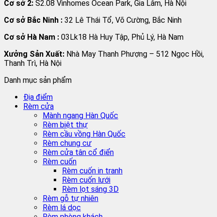
Cơ sở 2:
S2.08 Vinhomes Ocean Park, Gia Lâm, Hà Nội
Cơ sở Bắc Ninh :
32 Lê Thái Tổ, Võ Cường, Bắc Ninh
Cơ sở Hà Nam :
03Lk18 Hà Huy Tập, Phủ Lý, Hà Nam
Xưởng Sản Xuất:
Nhà May Thanh Phượng – 512 Ngọc Hồi,
Thanh Trì, Hà Nội
Danh mục sản phẩm
Địa điểm
Rèm cửa
Mành ngang Hàn Quốc
Rèm biệt thự
Rèm cầu vồng Hàn Quốc
Rèm chung cư
Rèm cửa tân cổ điển
Rèm cuốn
Rèm cuốn in tranh
Rèm cuốn lưới
Rèm lọt sáng 3D
Rèm gỗ tự nhiên
Rèm lá dọc
Rèm phòng khách