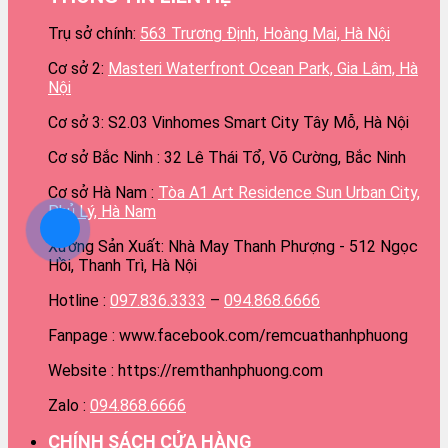
Trụ sở chính:
563 Trương Định, Hoàng Mai, Hà Nội
Cơ sở 2:
Masteri Waterfront Ocean Park, Gia Lâm, Hà
Nội
Cơ sở 3: S2.03 Vinhomes Smart City Tây Mỗ, Hà Nội
Cơ sở Bắc Ninh : 32 Lê Thái Tổ, Võ Cường, Bắc Ninh
Cơ sở Hà Nam :
Tòa A1 Art Residence Sun Urban City,
Phủ Lý, Hà Nam
Xưởng Sản Xuất: Nhà May Thanh Phượng - 512 Ngọc
Hồi, Thanh Trì, Hà Nội
Hotline :
097.836.3333
–
094.868.6666
Fanpage : www.facebook.com/remcuathanhphuong
Website : https://remthanhphuong.com
Zalo :
094.868.6666
CHÍNH SÁCH CỬA HÀNG