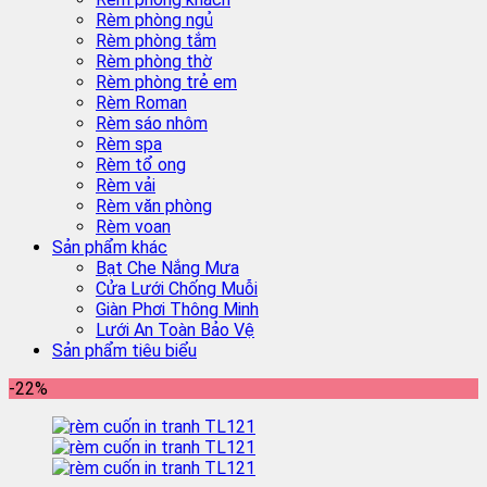
Rèm phòng ngủ
Rèm phòng tắm
Rèm phòng thờ
Rèm phòng trẻ em
Rèm Roman
Rèm sáo nhôm
Rèm spa
Rèm tổ ong
Rèm vải
Rèm văn phòng
Rèm voan
Sản phẩm khác
Bạt Che Nắng Mưa
Cửa Lưới Chống Muỗi
Giàn Phơi Thông Minh
Lưới An Toàn Bảo Vệ
Sản phẩm tiêu biểu
-22%