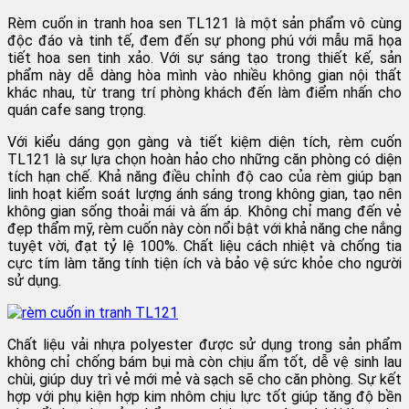
Rèm cuốn in tranh hoa sen TL121 là một sản phẩm vô cùng
độc đáo và tinh tế, đem đến sự phong phú với mẫu mã họa
tiết hoa sen tinh xảo. Với sự sáng tạo trong thiết kế, sản
phẩm này dễ dàng hòa mình vào nhiều không gian nội thất
khác nhau, từ trang trí phòng khách đến làm điểm nhấn cho
quán cafe sang trọng.
Với kiểu dáng gọn gàng và tiết kiệm diện tích, rèm cuốn
TL121 là sự lựa chọn hoàn hảo cho những căn phòng có diện
tích hạn chế. Khả năng điều chỉnh độ cao của rèm giúp bạn
linh hoạt kiểm soát lượng ánh sáng trong không gian, tạo nên
không gian sống thoải mái và ấm áp. Không chỉ mang đến vẻ
đẹp thẩm mỹ, rèm cuốn này còn nổi bật với khả năng che nắng
tuyệt vời, đạt tỷ lệ 100%. Chất liệu cách nhiệt và chống tia
cực tím làm tăng tính tiện ích và bảo vệ sức khỏe cho người
sử dụng.
Chất liệu vải nhựa polyester được sử dụng trong sản phẩm
không chỉ chống bám bụi mà còn chịu ẩm tốt, dễ vệ sinh lau
chùi, giúp duy trì vẻ mới mẻ và sạch sẽ cho căn phòng. Sự kết
hợp với phụ kiện hợp kim nhôm chịu lực tốt giúp tăng độ bền