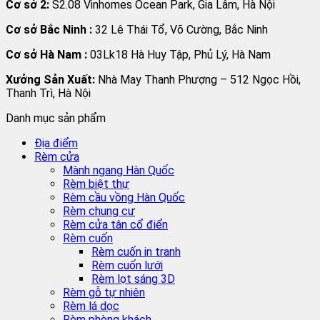
Cơ sở 2:
S2.08 Vinhomes Ocean Park, Gia Lâm, Hà Nội
Cơ sở Bắc Ninh :
32 Lê Thái Tổ, Võ Cường, Bắc Ninh
Cơ sở Hà Nam :
03Lk18 Hà Huy Tập, Phủ Lý, Hà Nam
Xưởng Sản Xuất:
Nhà May Thanh Phượng – 512 Ngọc Hồi,
Thanh Trì, Hà Nội
Danh mục sản phẩm
Địa điểm
Rèm cửa
Mành ngang Hàn Quốc
Rèm biệt thự
Rèm cầu vồng Hàn Quốc
Rèm chung cư
Rèm cửa tân cổ điển
Rèm cuốn
Rèm cuốn in tranh
Rèm cuốn lưới
Rèm lọt sáng 3D
Rèm gỗ tự nhiên
Rèm lá dọc
Rèm phòng khách