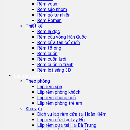
Rèm voan
Rèm sáo nhôm
Rèm gỗ tự nhiên
Rèm Roman
Thiết kế
Rèm lá dọc
Rèm cầu vồng Hàn Quốc
Rèm cửa tân cổ điển
Rèm tổ ong
Rèm cuốn
Rèm cuốn lưới
Rèm cuốn in tranh
Rèm lọt sáng 3D
Lắp rèm cửa
Theo phòng
Lắp rèm spa
Lắp rèm phòng khách
Lắp rèm phòng ngủ
Lắp rèm phòng trẻ em
Khu vực
Dịch vụ lắp rèm cửa tại Hoàn Kiếm
Lắp rèm cửa tại Tây Hồ
Lắp rèm cửa tại Hai Bà Trưng