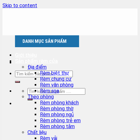
Skip to content
DANH MỤC SẢN PHẨM
Giới thiệu
Sản phẩm rèm cửa
Địa điểm
Rèm biệt thự
Rèm chung cư
Rèm văn phòng
Rèm spa
Theo phòng
Rèm phòng khách
Rèm phòng thờ
Rèm phòng ngủ
Rèm phòng trẻ em
Rèm phòng tắm
Chất liệu
Rèm vải