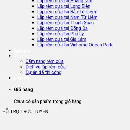
Lắp rèm cửa tại Hoàng Mai
Lắp rèm cửa tại Long Biên
Lắp rèm cửa tại Bắc Từ Liêm
Lắp rèm cửa tại Nam Từ Liêm
Lắp rèm cửa tại Thanh Xuân
Lắp rèm cửa tại Đống Đa
Lắp rèm cửa tại Phủ Lý
Lắp rèm cửa tại Gia Lâm
Lắp rèm cửa tại Vinhome Ocean Park
Báo giá
Tin tức
Cẩm nang rèm cửa
Dịch vụ lắp rèm cửa
Dự án đã thi công
Liên hệ
Giỏ hàng
Chưa có sản phẩm trong giỏ hàng.
HỖ TRỢ TRỰC TUYẾN