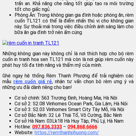
trấn an. Khả năng che nắng tốt giúp tạo ra môi trường
tốt cho giấc ngủ.
Phòng Ăn: Trong không gian gia đình hoặc phòng ăn, rèm
cuốn TL121 có thể là điểm nhấn thú vị cho không gian
này. Sự thoải mái trong việc điều chỉnh ánh sáng làm cho
bữa ăn gia đình trở nên ấm cúng.
Những không gian này không chỉ là nơi thích hợp cho bộ rèm
cuốn in tranh hoa sen TL121 mà còn là nơi giúp rèm cuốn này
phát huy tối đa tính năng và thẩm mỹ của mình.
Ghé ngay hệ thống Rèm Thanh Phượng để trải nghiệm các
mẫu
rèm cuốn giá rẻ
, nhận tư vấn chọn bộ rèm ưng ý và
những ưu đãi dành riêng cho bạn!
Cơ sở chính: 563 Trương Định, Hoàng Mai, Hà Nội
Cơ sở 2: S2.08 Vinhomes Ocean Park, Gia Lâm, Hà Nội
Cơ sở 3: S2.03 Vinhomes Smart City Tây Mỗ, Hà Nội
Cơ sở Bắc Ninh: 32 Lê Thái Tổ, Võ Cường, Bắc Ninh
Cơ sở Hà Nam: 03Lk18 Hà Huy Tập, Phủ Lý, Hà Nam
Hotline:
097.836.3333
–
094.868.6666
Website:
https://remthanhphuong.com/