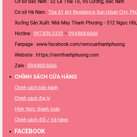
Cơ sở Bắc Ninh : 32 Lê Thái Tổ, Võ Cường, Bắc Ninh
Cơ sở Hà Nam :
Tòa A1 Art Residence Sun Urban City, Ph
Xưởng Sản Xuất: Nhà May Thanh Phượng - 512 Ngọc Hồi, 
Hotline :
097.836.3333
–
094.868.6666
Fanpage : www.facebook.com/remcuathanhphuong
Website : https://remthanhphuong.com
Zalo :
094.868.6666
CHÍNH SÁCH CỬA HÀNG
Chính sách bảo hành
Chính sách đại lý
Hình thức thanh toán
Chính sách đổi / trả hàng
FACEBOOK