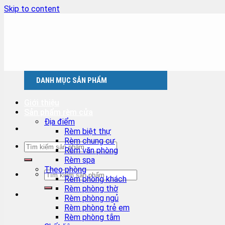
Skip to content
DANH MỤC SẢN PHẨM
Giới thiệu
Sản phẩm rèm cửa
Địa điểm
Rèm biệt thự
Rèm chung cư
Rèm văn phòng
Rèm spa
Theo phòng
Rèm phòng khách
Rèm phòng thờ
Rèm phòng ngủ
Rèm phòng trẻ em
Rèm phòng tắm