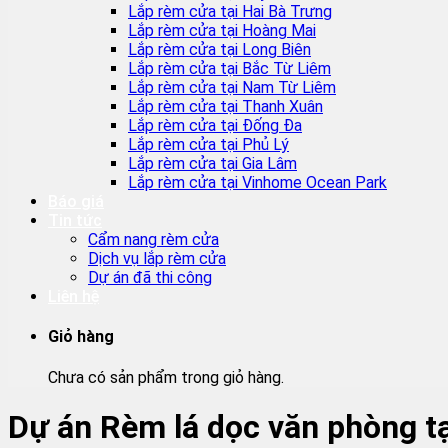
Lắp rèm cửa tại Hai Bà Trưng
Lắp rèm cửa tại Hoàng Mai
Lắp rèm cửa tại Long Biên
Lắp rèm cửa tại Bắc Từ Liêm
Lắp rèm cửa tại Nam Từ Liêm
Lắp rèm cửa tại Thanh Xuân
Lắp rèm cửa tại Đống Đa
Lắp rèm cửa tại Phủ Lý
Lắp rèm cửa tại Gia Lâm
Lắp rèm cửa tại Vinhome Ocean Park
Báo giá
Tin tức
Cẩm nang rèm cửa
Dịch vụ lắp rèm cửa
Dự án đã thi công
Liên hệ
Giỏ hàng
Chưa có sản phẩm trong giỏ hàng.
Dự án Rèm lá dọc văn phòng tạ