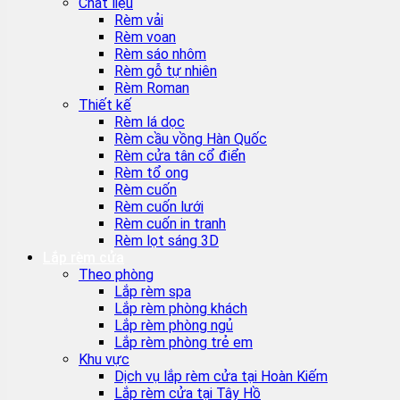
Chất liệu
Rèm vải
Rèm voan
Rèm sáo nhôm
Rèm gỗ tự nhiên
Rèm Roman
Thiết kế
Rèm lá dọc
Rèm cầu vồng Hàn Quốc
Rèm cửa tân cổ điển
Rèm tổ ong
Rèm cuốn
Rèm cuốn lưới
Rèm cuốn in tranh
Rèm lọt sáng 3D
Lắp rèm cửa
Theo phòng
Lắp rèm spa
Lắp rèm phòng khách
Lắp rèm phòng ngủ
Lắp rèm phòng trẻ em
Khu vực
Dịch vụ lắp rèm cửa tại Hoàn Kiếm
Lắp rèm cửa tại Tây Hồ