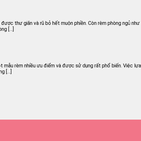
n được thư giãn và rũ bỏ hết muộn phiền. Còn rèm phòng ngủ như
òng […]
ột mẫu rèm nhiều ưu điểm và được sử dụng rất phổ biến. Việc lự
g […]